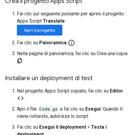
Crea il progetto Apps Script
Fai clic sul seguente pulsante per aprire il progetto
Apps Script
Translate
.
Apri il progetto
info_outline
Fai clic su
Panoramica
.
Nella pagina di panoramica, fai clic su Crea una copia
.
Installare un deployment di test
Nel progetto Apps Script copiato, fai clic su
Editor
code
.
Apri il file
Code.gs
e fai clic su
Esegui
. Quando ti
viene richiesto, autorizza lo script.
Fai clic su
Esegui il deployment
>
Testa i
deployment
.