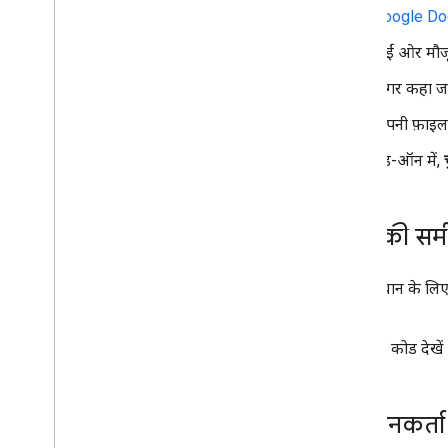
Google Do
दाईं ओर मौ
अगर कहा जा
अपनी फ़ाइल में
ऐड-ऑन में,
कोड की समी
इस समाधान के लिए,
सोर्स कोड देखें
योगदानकर्ता