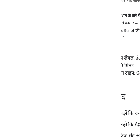
इस पेज पर, यह जानक
Gemini Enterprise के एजेंट को Google
मकसद
Workspace के साथ इंटिग्रेट करना
इस समाधान के बारे म
Vertex AI Agents को Google
यह कैसे काम करता
Workspace के साथ इंटिग्रेट करना
Apps Script की स
Chat स्पेस में प्रोजेक्ट मैनेज करना
ज़रूरी शर्तें
Google Workspace के सभी ऐप्लिकेशन में
उपलब्ध एआई एजेंट की मदद से यात्राओं की
योजना बनाना
समस्याओं का जवाब देना (उपयोगकर्ता की पुष्टि
कोडिंग का लेवल
: इ
करना)
अवधि
: 30 मिनट
Google Books से लिंक की झलक देखना
प्रोजेक्ट का टाइप
: 
मैक्रो कॉपी करें
टीम के सदस्य की जानकारी पाएं
Chat स्पेस में मीटिंग शेड्यूल करना
मकसद
टेक्स्ट का अनुवाद करें
समझें कि सम
एडिटर ऐड-ऑन
Sheets में डेटा मिटाएं
समझें कि App
Slides में प्रगति बार दिखाना
स्क्रिप्ट सेट 
Node
.
js के लिए कोडलैब