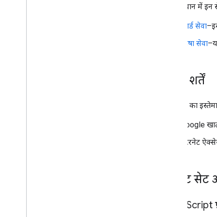
इस समाधान में इन स
कार्ड सेवा
–इस
भाषा सेवा
–य
ज़रूरी शर्तें
इस सैंपल का इस्तेम
Google खाता
इंटरनेट ऐक्स
स्क्रिप्ट से
Apps Script प्