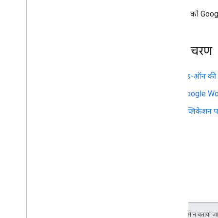
इस सैंपल को Googl
अगले चरण
ऐड-ऑन की म
Google Wo
ऐप्लिकेशन 
जब तक कुछ अलग से न बताया जाए