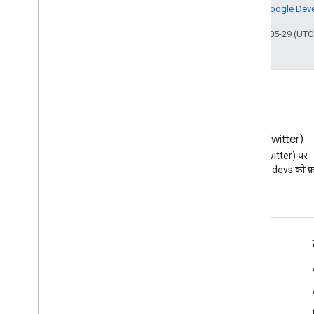
जानकारी के लिए,
Google Devel
आखिरी बार 2026-05-29 (UTC)
ब्लॉग
X (Twitter)
Google Workspace डेवलपर ब्लॉग
X (Twitter) पर
पढ़ें
@workspacedevs को फ़ॉ
डेवलपर के लिए Google Workspace
प्लैटफ़ॉर्म की खास जानकारी
डेवलपर के लिए प्रॉडक्ट
रिलीज़ टिप्पणियां