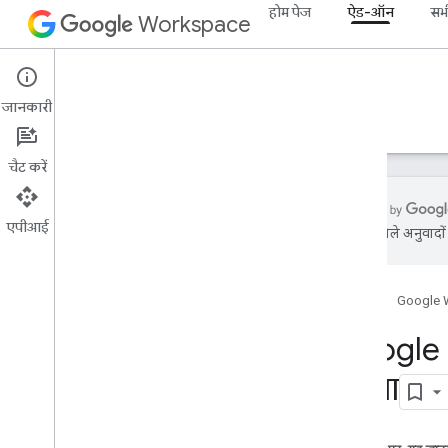
होम पेज
ऐड-ऑन
सभी
Workspace
Add-ons
जानकारी
खास जानकारी
गाइड
रेफ़रंस
सैंपल
सहायता
चैट करें
एपीआई
एआई से मिले अनुवादों म
खास जानकारी
होम पेज
Google 
Google Workspace के ऐड-ऑन
Google Chat ऐप्लिकेशन में एआई के
Google
कॉन्सेप्ट के बारे में जानकारी देने वाला
कोडलैब
करना
Gemini की मदद से
,
Gmail में मौजूद ईमेल का
विश्लेषण करना और उन्हें लेबल करना
Chat स्पेस में एआई की मदद से सवालों के जवाब
देना