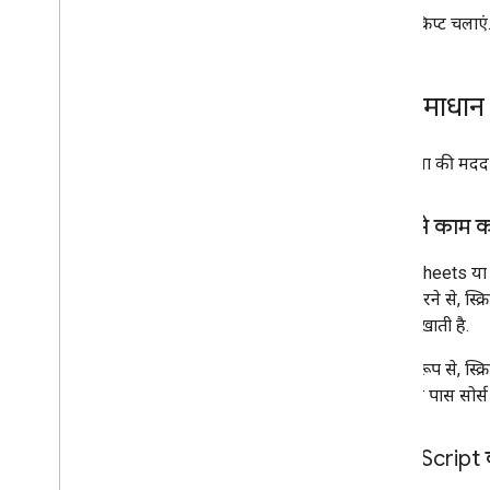
स्क्रिप्ट चलाएं
शिक्षा से जुड़े संसाधन
Git
Hub कोड के सैंपल
Git
Hub OAuth 2
.
0 Apps Script लाइब्रेरी
इस समाधान क
इस सुविधा की मदद 
यह कैसे काम क
Docs, Sheets या Sl
क्लिक करने से, स्क
करके दिखाती है.
डिफ़ॉल्ट रूप से, स्क
है. आपके पास सोर्स
Apps Script क