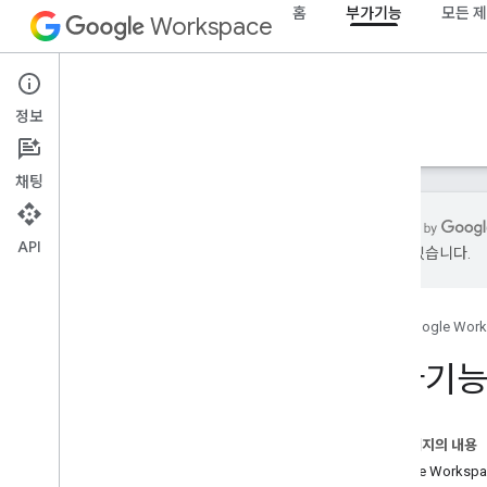
홈
부가기능
모든 
Workspace
Add-ons
정보
개요
가이드
참조
샘플
지원
채팅
API
있을 수 있습니다.
부가기능 개요
부가기능 유형
홈
Google Wor
부가기능 설치 및 승인
부가기능 열기 및 사용
부가기능
시작하기
Google Workspace에서 개발
이 페이지의 내용
OAuth 동의 구성
Google Works