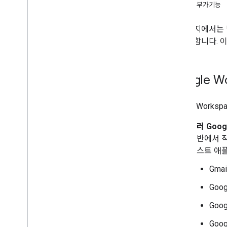
편집자 부가기능
Google Workspace 부가기능 개발
개요
이 페이지에서는 
빠른 시작
를 제공합니다. 
매니페스트
범위
HTTP 엔드포인트를 사용하여 빌드
Google 
빌드 카드
Gmail 확장
Google Wor
Google Calendar 확장
Google Drive 확장
여러 Goog
Google 편집기 확장
전반에서 작동
Google Chat 확장
호스트 애
Google Meet 확장
Gmai
Google Workspace Studio 확장
Goo
서드 파티 서비스에 부가기능 연결
Goog
테스트 및 디버그
오류 로그 쿼리
Goog