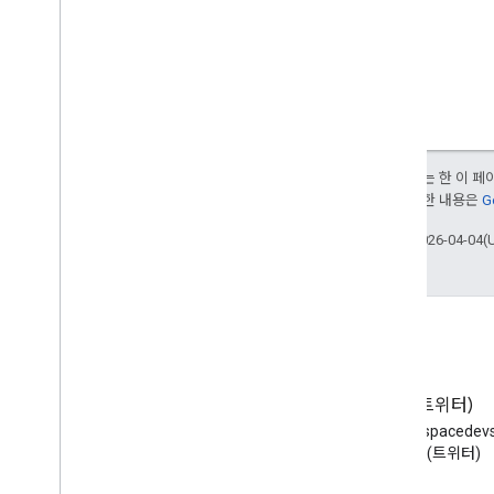
달리 명시되지 않는 한 이 
부여됩니다. 자세한 내용은
G
최종 업데이트: 2026-04-04(
블로그
X(트위터)
Google Workspace 개발자 블로
X에서 @workspacede
그 읽기
하기 (트위터)