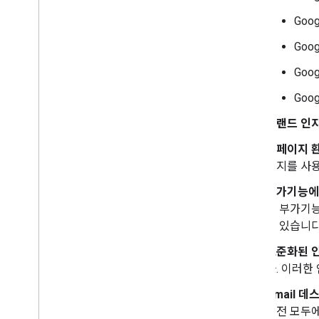
권장사항
Goog
제한사항
용어집
Goog
Goog
기존 부가기능 업그레이드
Goog
브랜드 인
편집기 부가기능 개발
개요
홈페이지 
빠른 시작
이지를 사
승인 수명 주기
부가기능에
매니페스트
어 부가기능
범위
수 있습니다
HTML 인터페이스 빌드
Google Sheets 확장
표준화된 
Google Docs 확장
다. 이러한
Google Slides 확장
Gmail 
Google Forms 확장
버전 모두에
부가기능 테스트