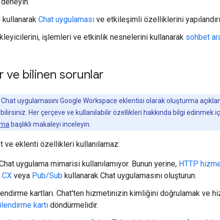
 deneyin.
i kullanarak
Chat uygulaması
ve etkileşimli özelliklerini yapılandırı
ikleyicilerini, işlemleri ve etkinlik nesnelerini kullanarak
sohbet ar
r ve bilinen sorunlar
hat uygulamasını Google Workspace eklentisi olarak oluşturma açıkla
ilirsiniz. Her çerçeve ve kullanılabilir özellikleri hakkında bilgi edinme
rma
başlıklı makaleyi inceleyin.
 ve eklenti özellikleri kullanılamaz:
Chat uygulama mimarisi kullanılamıyor. Bunun yerine,
HTTP hizme
w CX
veya
Pub/Sub
kullanarak Chat uygulamasını oluşturun.
lendirme kartları. Chat'ten hizmetinizin kimliğini doğrulamak ve 
ilendirme kartı
döndürmelidir.