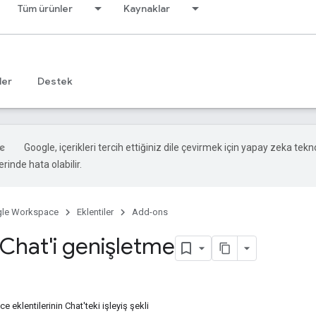
Tüm ürünler
Kaynaklar
ler
Destek
Google, içerikleri tercih ettiğiniz dile çevirmek için yapay zeka teknol
rinde hata olabilir.
le Workspace
Eklentiler
Add-ons
Chat'i genişletme
eklentilerinin Chat'teki işleyiş şekli