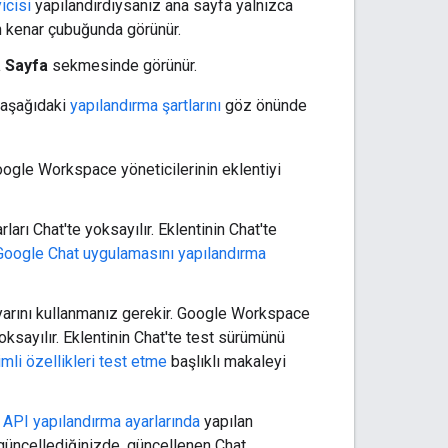
icisi
yapılandırdıysanız ana sayfa yalnızca
n kenar çubuğunda görünür.
 Sayfa
sekmesinde görünür.
 aşağıdaki
yapılandırma şartlarını
göz önünde
oogle Workspace yöneticilerinin eklentiyi
rları Chat'te yoksayılır. Eklentinin Chat'te
Google Chat uygulamasını yapılandırma
arını kullanmanız gerekir. Google Workspace
ksayılır. Eklentinin Chat'te test sürümünü
mli özellikleri test etme
başlıklı makaleyi
API yapılandırma ayarlarında
yapılan
 güncellediğinizde, güncellenen Chat