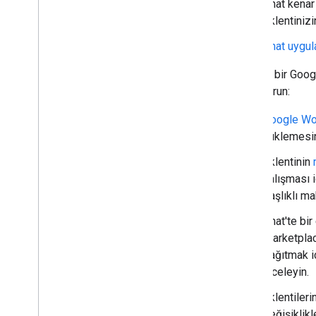
Chat kena
eklentiniz
Chat uygul
Mevcut bir Googl
bulundurun:
Google Wo
yüklemesin
Eklentinin
çalışması i
başlıklı ma
Chat'te bir
Marketplac
dağıtmak i
inceleyin.
Eklentiler
değişiklik