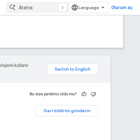
/
Oturum aç
ojisini kullanır.
Bu size yardımcı oldu mu?
Geri bildirim gönderin