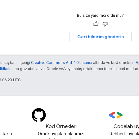
Bu size yardımcı oldu mu?
Geri bildirim gönderin
bu sayfanın içeriği
Creative Commons Atıf 4.0 Lisansı
altında ve kod örnekleri
A
tikaları
'na göz atın. Java, Oracle ve/veya satış ortaklarının tescilli ticari markas
6-06-23 UTC.
Kod Örnekleri
Codelab uy
 takip
Örnek uygulamalarımızı
Rehberli, uygu