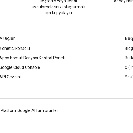
keşfedin veya kendi
deneyimin
uygulamalarınızı oluşturmak
için kopyalayın
Araçlar
Bağ
Yönetici konsolu
Blog
Apps Komut Dosyası Kontrol Paneli
Bült
Google Cloud Console
X (T
API Gezgini
You
 Platform
Google AI
Tüm ürünler