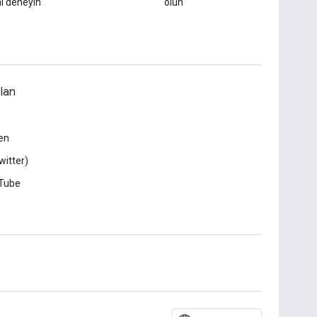
i deneyin
olun
lan
en
witter)
Tube