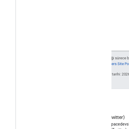
Aksi belirtilmediği sürece 
Google Developers Site Poli
Son güncelleme tarihi: 202
Blog
X (Twitter)
Google Workspace Developers
X'te @workspacedevs'i