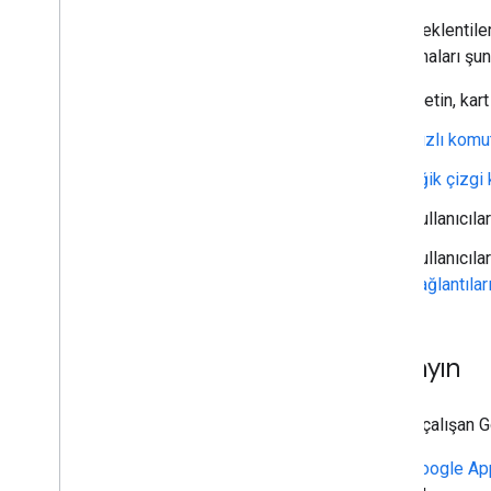
Etkileşimli bir Chat uygulamasını
Chat'te eklentile
eklentiye dönüştürme
uygulamaları şunl
Google Meet'in kapsamını
genişletme
Metin, kart
Google Workspace Studio'nun
kapsamını genişletme
Hızlı komu
Eğik çizgi
Eklentinizi üçüncü taraf hizmetlerine
bağlama
Kullanıcıl
Test etme ve hata ayıklama
Sorgu hata günlükleri
Kullanıcıla
En iyi uygulamalar
bağlantılar
Kısıtlamalar
Sözlük
Başlayın
Eski eklentileri yeni sürüme geçir
Chat'te çalışan 
Düzenleyici eklentileri geliştirme
Google Ap
Genel bakış