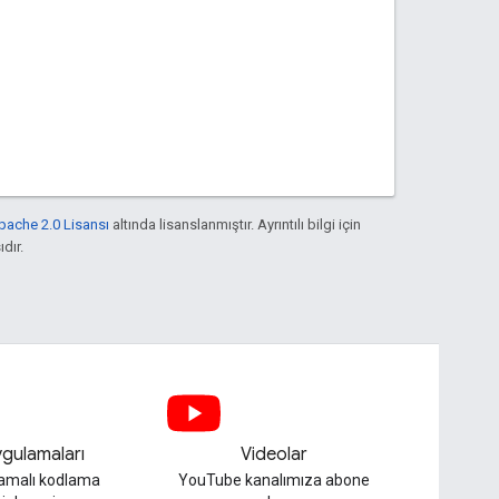
pache 2.0 Lisansı
altında lisanslanmıştır. Ayrıntılı bilgi için
ıdır.
gulamaları
Videolar
lamalı kodlama
YouTube kanalımıza abone