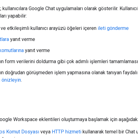
r, kullanıcılara Google Chat uygulamaları olarak gösterilir. Kullanı
arı yapabilir:
 ve etkileşimli kullanıcı arayüzü öğeleri içeren
ileti gönderme
tlara
yanıt verme
 komutlarına
yanıt verme
arın form verilerini doldurma gibi çok adımlı işlemleri tamamlamas
rın doğrudan görüşmeden işlem yapmasına olanak tanıyan faydalı bi
ı önizleyin
.
Google Workspace eklentileri oluşturmaya başlamak için aşağıdaki
ps Komut Dosyası
veya
HTTP hizmeti
kullanarak temel bir Chat 