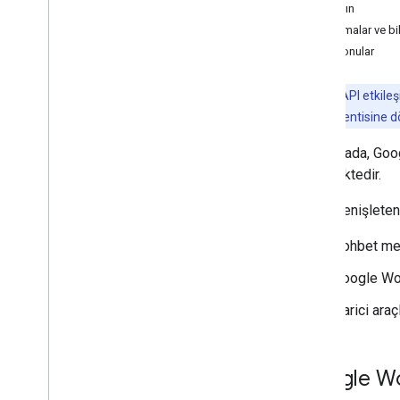
Başlayın
Google Workspace eklentileri
Sınırlamalar ve bi
geliştirme
İlgili konular
Genel bakış
Hızlı başlangıç kılavuzları
Not:
Chat API etkileş
Manifestler
Workspace eklentisine dö
Kapsamlar
HTTP uç noktalarını kullanarak
Bu sayfada, Goog
oluşturma
verilmektedir.
Kart oluşturma
Gmail'in Kapsamını Genişletin
Chat'i genişleten
Google Takvim'i Genişletin
Sohbet mes
Google Drive'ı Genişletme
Google Düzenleyicileri'ni genişletme
Google Wor
Google Chat'i genişletme
Harici araç
Genel bakış
Hızlı başlangıç kılavuzları
Chat uygulamasını yapılandırma
Google Wor
Chat arayüzleri oluşturma