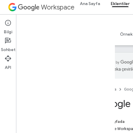
Ana Sayfa
Eklentiler
Workspace
Add-ons
Bilgi
Genel bakış
Rehberler
Başvuru Kaynakları
Örnek
Sohbet
API
Yapay zeka çevirile
Eklentilere genel bakış
Eklenti türleri
Ana Sayfa
Goog
Eklentileri yükleme ve yetkilendirme
Eklentileri açma ve kullanma
Google 
Başlama
Google Workspace'te geliştirme
Bu sayfada
OAuth iznini yapılandırın
Google Workspace 