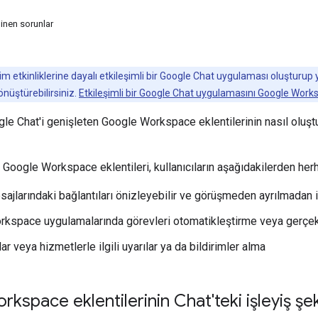
linen sorunlar
im etkinliklerine dayalı etkileşimli bir Google Chat uygulaması oluşturup
nüştürebilirsiniz.
Etkileşimli bir Google Chat uygulamasını Google Wor
le Chat'i genişleten Google Workspace eklentilerinin nasıl oluştu
 Google Workspace eklentileri, kullanıcıların aşağıdakilerden herh
ajlarındaki bağlantıları önizleyebilir ve görüşmeden ayrılmadan i
kspace uygulamalarında görevleri otomatikleştirme veya gerçe
lar veya hizmetlerle ilgili uyarılar ya da bildirimler alma
kspace eklentilerinin Chat'teki işleyiş şek