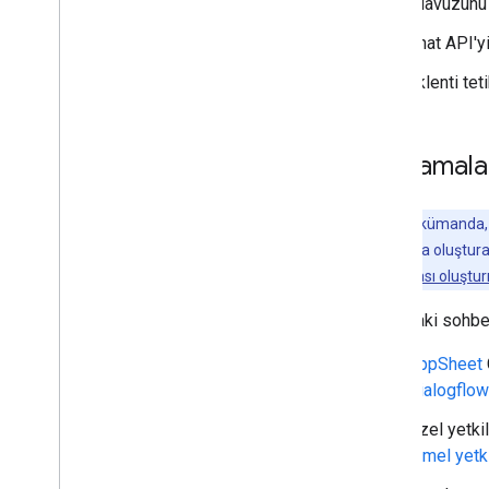
kılavuzunu
Hızlı başlangıç kılavuzları
Chat API'y
Yetkilendirme yaşam döngüsü
Manifest
Eklenti tet
Kapsamlar
HTML arayüzleri oluşturun
Google E-Tablolar'ı genişletme
Sınırlamala
Google Dokümanlar'ın Kapsamını
Genişletin
Google Slaytlar'ı Genişletme
Not:
Bu dokümanda, C
Google Forms'u genişletme
uygulamaları da oluşturab
Eklentinizi test etme
Chat uygulaması oluştu
Aşağıdaki sohbet
En İyi Uygulamalar
Kısıtlamalar
AppSheet
Dialogflo
Eklenti yayınlama
Özel yetki
Genel bakış
temel yetk
Yayınlanmış bir eklentiyi güncelleme