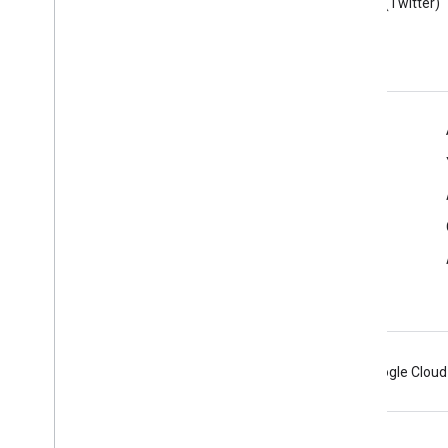
blogunu okuyun
edin (Twitter)
Geliştiriciler için Google Workspace
Platforma genel bakış
Geliştirici ürünleri
Sürüm notları
Geliştirici desteği
Hizmet Şartları
Android
Chrome
Firebase
Google Cloud