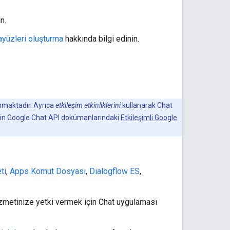
n.
ayüzleri oluşturma
hakkında bilgi edinin.
nmaktadır. Ayrıca
etkileşim etkinliklerini
kullanarak Chat
k için Google Chat API dokümanlarındaki
Etkileşimli Google
ti
,
Apps Komut Dosyası
,
Dialogflow ES
,
hizmetinize yetki vermek için Chat uygulaması