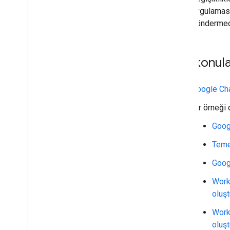
uygulaması 
gönderme
İlgili konul
Google Cha
Bir örneği 
Goog
Teme
Goog
Works
oluş
Works
oluş