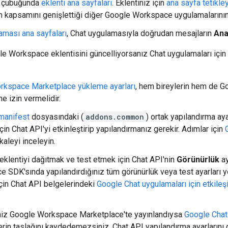
r çubuğunda
eklenti ana sayfaları
. Eklentiniz için
ana sayfa tetikley
in kapsamını genişlettiği diğer Google Workspace uygulamalarını
aması ana sayfaları
, Chat uygulamasıyla doğrudan mesajların
Ana
e Workspace eklentisini güncelliyorsanız Chat uygulamaları için
rkspace Marketplace yükleme ayarları
, hem bireylerin hem de G
e izin vermelidir.
manifest
dosyasındaki (
addons.common
) ortak yapılandırma aya
çin Chat API'yi etkinleştirip yapılandırmanız gerekir. Adımlar için
kaleyi inceleyin.
 eklentiyi dağıtmak ve test etmek için Chat API'nin
Görünürlük
ay
e SDK'sında yapılandırdığınız tüm görünürlük veya test ayarları yo
çin Chat API belgelerindeki
Google Chat uygulamaları için etkileşi
iniz Google Workspace Marketplace'te yayınlandıysa
Google Chat 
lerin taslağını kaydedemezsiniz. Chat API yapılandırma ayarlarını