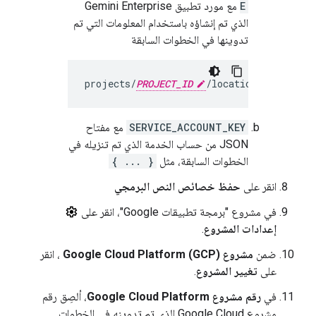
E
مع مورد تطبيق Gemini Enterprise
الذي تم إنشاؤه باستخدام المعلومات التي تم
تدوينها في الخطوات السابقة
projects/
PROJECT_ID
/locations/
APP_LOCA
SERVICE_ACCOUNT_KEY
مع مفتاح
JSON من حساب الخدمة الذي تم تنزيله في
الخطوات السابقة، مثل
{ ... }
انقر على
حفظ خصائص النص البرمجي
في مشروع "برمجة تطبيقات Google"، انقر على
إعدادات المشروع
.
ضمن
مشروع Google Cloud Platform (GCP)
، انقر
على
تغيير المشروع
.
في
رقم مشروع Google Cloud Platform
، ألصِق رقم
مشروع Google Cloud الذي تم تدوينه في الخطوات