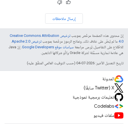
إرسال ملاحظات
إنّ محتوى هذه الصفحة مرخّص بموجب
ترخيص Creative Commons Attribution
4.0‏
ما لم يُنصّ على خلاف ذلك، ونماذج الرموز مرخّصة بموجب
ترخيص Apache 2.0‏
.
للاطّلاع على التفاصيل، يُرجى مراجعة
سياسات موقع Google Developers‏
. إنّ Java
هي علامة تجارية مسجَّلة لشركة Oracle و/أو شركائها التابعين.
تاريخ التعديل الأخير: 2026-07-04 (حسب التوقيت العالمي المتفَّق عليه)
المدونة
‫X ‏(Twitter سابقًا)
تعليمات برمجية نموذجية
Codelabs
ملفات فيديو