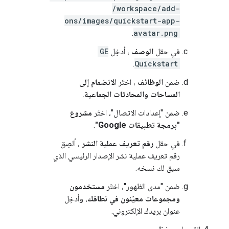
/workspace/add-
ons/images/quickstart-app-
.
avatar.png
في حقل
الوصف
، أدخِل
GE
.
Quickstart
ضمن
الوظائف
، اختَر
الانضمام إلى
المساحات والمحادثات الجماعية
.
ضمن "إعدادات الاتصال"، اختَر
مشروع
"برمجة تطبيقات Google"
.
في حقل
رقم تعريف عملية النشر
، ألصِق
رقم تعريف عملية نشر الإصدار الرئيسي الذي
سبق لك نسخه.
ضمن "مدى الظهور"، اختَر
مستخدمون
ومجموعات معيّنون في نطاقك
، وأدخِل
عنوان بريدك الإلكتروني.