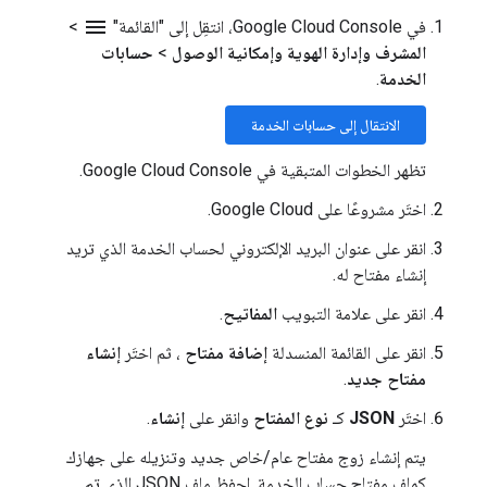
menu
في Google Cloud Console، انتقِل إلى "القائمة"
>
المشرف وإدارة الهوية وإمكانية الوصول
>
حسابات
الخدمة
.
الانتقال إلى حسابات الخدمة
تظهر الخطوات المتبقية في Google Cloud Console.
اختَر مشروعًا على Google Cloud.
انقر على عنوان البريد الإلكتروني لحساب الخدمة الذي تريد
إنشاء مفتاح له.
انقر على علامة التبويب
المفاتيح
.
انقر على القائمة المنسدلة
إضافة مفتاح
، ثم اختَر
إنشاء
مفتاح جديد
.
اختَر
JSON
كـ
نوع المفتاح
وانقر على
إنشاء
.
يتم إنشاء زوج مفتاح عام/خاص جديد وتنزيله على جهازك
كملف مفتاح حساب الخدمة. احفظ ملف JSON الذي تم