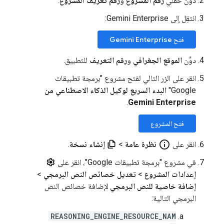
دوِّن حقلَي
رقم المشروع
و
رقم تعريف المشروع
.
انتقِل إلى Gemini Enterprise:
فتح Gemini Enterprise
دوِّن
الموقع الجغرافي
و
رقم التعريف
للتطبيق.
انقر على الزر التالي لفتح مشروع "برمجة تطبيقات
Google"
البدء السريع لوكيل الذكاء الاصطناعي من
.
Gemini Enterprise
فتح المشروع
info_outline
انقر على
نظرة عامة
>
إنشاء نسخة
.
في مشروع "برمجة تطبيقات Google"، انقر على
إعدادات المشروع
>
تعديل خصائص النص البرمجي
>
إضافة خاصية للنص البرمجي
لإضافة خصائص النص
البرمجي التالية:
REASONING_ENGINE_RESOURCE_NAM