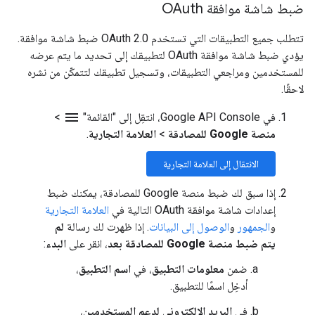
ضبط شاشة موافقة OAuth
تتطلب جميع التطبيقات التي تستخدم OAuth 2.0 ضبط شاشة موافقة.
يؤدي ضبط شاشة موافقة OAuth لتطبيقك إلى تحديد ما يتم عرضه
للمستخدمين ومراجعي التطبيقات، وتسجيل تطبيقك لتتمكّن من نشره
لاحقًا.
menu
في Google API Console، انتقِل إلى "القائمة"
>
منصة Google للمصادقة
>
العلامة التجارية
.
الانتقال إلى العلامة التجارية
إذا سبق لك ضبط منصة Google للمصادقة، يمكنك ضبط
إعدادات شاشة موافقة OAuth التالية في
العلامة التجارية
و
الجمهور
و
الوصول إلى البيانات
. إذا ظهرت لك رسالة
لم
يتم ضبط منصة Google للمصادقة بعد
، انقر على
البدء
:
ضمن
معلومات التطبيق
، في
اسم التطبيق
،
أدخِل اسمًا للتطبيق.
في
البريد الإلكتروني لدعم المستخدمين
،