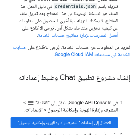
تنزيله باسم
credentials.json
في دليل العمل. هذا
الملف هو النسخة الوحيدة من هذا المفتاح. بعد تنزيل ملف
المفتاح، لا يمكنك تنزيله مرة أخرى. للحصول على معلومات
عن كيفية تخزين مفتاحك بشكل آمن، يُرجى الاطّلاع على
أفضل الممارسات لإدارة مفاتيح حسابات الخدمة
.
لمزيد من المعلومات عن حسابات الخدمة، يُرجى الاطّلاع على
حسابات
الخدمة في مستندات Google Cloud IAM
.
إنشاء مشروع تطبيق Chat وضبط إعداداته
menu
في Google API Console، انتقِل إلى "القائمة"
>
المشرف وإدارة الهوية وإمكانية الوصول
>
الإعدادات
.
الانتقال إلى إعدادات "المشرف وإدارة الهوية وإمكانية الوصول"