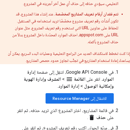
التعليمي، سيؤدي حذفه إلى حذف أي عمل آخر أجريته في المشروع.
تتم فقدان أرقام تعريف المشاريع المخصّصة.
عند إنشاء هذا المشروع، قد
تكون أنشأت رقم تعريف مشروع مخصّصًا تريد استخدامه في المستقبل.
للحفاظ على عناوين URL التي تستخدم رقم تعريف المشروع، مثل عنوان
URL على appspot.com، احذف الموارد المحدّدة داخل المشروع بدلاً من
حذف المشروع بأكمله.
إذا كنت تخطط لاستكشاف العديد من البرامج التعليمية وعمليات البدء السريع، يمكن أن
يساعدك إعادة استخدام المشاريع في تجنُّب تجاوز حدود حصص المشاريع.
في Google API Console، انتقِل إلى صفحة
إدارة
menu
الموارد
. انقر على
القائمة
>
المشرف وإدارة الهوية
وإمكانية الوصول
>
إدارة الموارد
.
الانتقال إلى Resource Manager
في قائمة المشاريع، اختَر المشروع الذي تريد حذفه، ثم انقر
delete
على
حذف
.
في مربّع الحوار، اكتب رقم تعريف المشروع، ثم انقر على