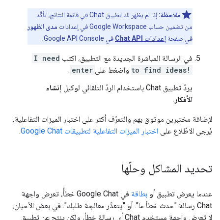
ملاحظة:
إذا لم يظهر لك تطبيق Chat في قائمة النتائج، تأكَّد
من تضمين حساب Google Workspace في إعدادات
مدى الظهور
في صفحة
إعدادات Chat API
في Google API Console.
في الرسالة المباشرة الجديدة مع التطبيق، اكتب
I need
to find ideas!
واضغط على
enter
.
يردّ تطبيق Chat باستخدام الردّ التلقائي لوكيل
إنشاء
الأفكار
.
لإضافة مختبِرين موثوق بهم والتعرّف أكثر على اختبار الميزات التفاعلية،
يُرجى الاطّلاع على
اختبار الميزات التفاعلية لتطبيقات Google Chat
.
تحديد المشاكل وحلّها
عندما يعرض تطبيق أو
بطاقة
في Google Chat خطأً، تعرض واجهة
Chat رسالة "حدث خطأ ما". أو "يتعذّر معالجة طلبك". في بعض الأحيان،
لا تعرض واجهة مستخدم Chat أي رسالة خطأ، ولكن ينتج عن تطبيق