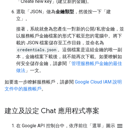
「Create new key」(建立新的金鑰)
。
選取「JSON」
做為
金鑰類型
，然後按一下「建
立」
。
接著，系統就會為您產生一對新的公開/私密金鑰，並
以服務帳戶金鑰檔案的形式下載至您的電腦中。將下
載的 JSON 檔案儲存至工作目錄，並命名為
credentials.json
。這個檔案是這組金鑰的唯一副
本，金鑰檔案下載後，就不能再次下載。如要瞭解如
何安全儲存金鑰，請參閱「
管理服務帳戶金鑰的最佳
做法
」一文。
如要進一步瞭解服務帳戶，請參閱
Google Cloud IAM 說明
文件中的服務帳戶
。
建立及設定 Chat 應用程式專案
menu
在 Google API 控制台中，依序前往「選單」圖示