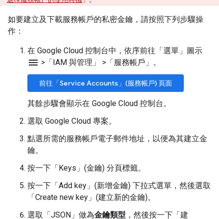
如要建立及下載服務帳戶的私密金鑰，請按照下列步驟操
作：
在 Google Cloud 控制台中，依序前往「選單」圖示
menu
>
「IAM 與管理」
>
「服務帳戶」
。
前往「Service Accounts」(服務帳戶) 頁面
其餘步驟會顯示在 Google Cloud 控制台。
選取 Google Cloud 專案。
點選所需的服務帳戶電子郵件地址，以便為其建立金
鑰。
按一下「Keys」(金鑰)
分頁標籤。
按一下「Add key」(新增金鑰)
下拉式選單，然後選取
「Create new key」(建立新的金鑰)
。
選取「JSON」
做為
金鑰類型
，然後按一下「建