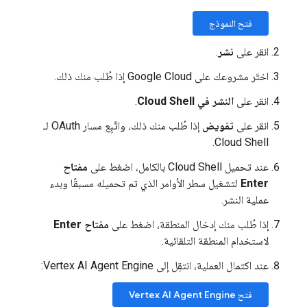
فتح النموذج
انقر على
نشر
.
اختَر مشروعك على Google Cloud إذا طُلب منك ذلك.
انقر على
النشر في Cloud Shell
.
انقر على
تفويض
إذا طُلب منك ذلك، واتّبِع مسار OAuth لـ
Cloud Shell.
عند تحميل Cloud Shell بالكامل، اضغط على
مفتاح
Enter
لتشغيل سطر الأوامر الذي تم تحميله مسبقًا وبدء
عملية النشر.
إذا طُلب منك إدخال المنطقة، اضغط على
مفتاح Enter
لاستخدام المنطقة التلقائية.
عند اكتمال العملية، انتقِل إلى Vertex AI Agent Engine:
فتح Vertex AI Agent Engine