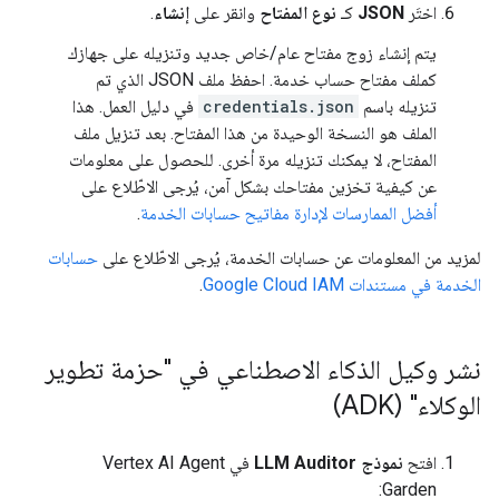
اختَر
JSON
كـ
نوع المفتاح
وانقر على
إنشاء
.
يتم إنشاء زوج مفتاح عام/خاص جديد وتنزيله على جهازك
كملف مفتاح حساب خدمة. احفظ ملف JSON الذي تم
تنزيله باسم
credentials.json
في دليل العمل. هذا
الملف هو النسخة الوحيدة من هذا المفتاح. بعد تنزيل ملف
المفتاح، لا يمكنك تنزيله مرة أخرى. للحصول على معلومات
عن كيفية تخزين مفتاحك بشكل آمن، يُرجى الاطّلاع على
أفضل الممارسات لإدارة مفاتيح حسابات الخدمة
.
لمزيد من المعلومات عن حسابات الخدمة، يُرجى الاطّلاع على
حسابات
الخدمة في مستندات Google Cloud IAM
.
نشر وكيل الذكاء الاصطناعي في "حزمة تطوير
الوكلاء" (ADK)
افتح
نموذج LLM Auditor
في Vertex AI Agent
Garden: