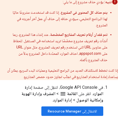
تنبيه:
يؤدي حذف مشروع إلى ما يلي:
يتم حذف كل المحتوى في المشروع.
إذا كنت قد استخدمت مشروعًا حاليًا
لهذا البرنامج التعليمي، سيؤدي حذفه إلى حذف أي عمل آخر أجريته في
المشروع.
تتم فقدان أرقام تعريف المشاريع المخصّصة.
عند إنشاء هذا المشروع، ربما
أنشأت رقم تعريف مشروع مخصّصًا تريد استخدامه في المستقبل. للحفاظ
على عناوين URL التي تستخدم رقم تعريف المشروع، مثل عنوان URL
على appspot.com، احذف الموارد المحدّدة داخل المشروع بدلاً من
حذف المشروع بأكمله.
إذا كنت تخطط لاستكشاف العديد من البرامج التعليمية وعمليات البدء السريع، يمكن أن
يساعدك إعادة استخدام المشاريع في تجنُّب تجاوز حدود حصص المشاريع.
في Google API Console، انتقِل إلى صفحة
إدارة
menu
الموارد
. انقر على
القائمة
>
المشرف وإدارة الهوية
وإمكانية الوصول
>
إدارة الموارد
.
الانتقال إلى Resource Manager