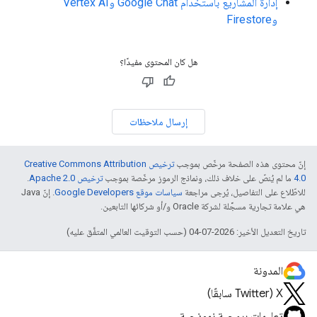
إدارة المشاريع باستخدام Google Chat وVertex AI
وFirestore
هل كان المحتوى مفيدًا؟
إرسال ملاحظات
إنّ محتوى هذه الصفحة مرخّص بموجب
ترخيص Creative Commons Attribution
4.0‏
ما لم يُنصّ على خلاف ذلك، ونماذج الرموز مرخّصة بموجب
ترخيص Apache 2.0‏
.
للاطّلاع على التفاصيل، يُرجى مراجعة
سياسات موقع Google Developers‏
. إنّ Java
هي علامة تجارية مسجَّلة لشركة Oracle و/أو شركائها التابعين.
تاريخ التعديل الأخير: 2026-07-04 (حسب التوقيت العالمي المتفَّق عليه)
المدونة
‫X ‏(Twitter سابقًا)
تعليمات برمجية نموذجية