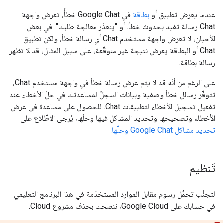
عندما يعرض تطبيق أو
بطاقة
في Google Chat خطأً، تعرض واجهة
Chat رسالة تفيد بحدوث خطأ. أو "يتعذّر معالجة طلبك". في بعض
الأحيان، لا تعرض واجهة مستخدم Chat أي رسالة خطأ، ولكن تطبيق
Chat أو البطاقة يعرض نتيجة غير متوقّعة، على سبيل المثال، قد لا تظهر
رسالة بطاقة.
على الرغم من أنّه قد لا يتم عرض رسالة خطأ في واجهة مستخدم Chat،
تتوفّر رسائل خطأ وصفية وبيانات السجلّ لمساعدتك في حلّ الأخطاء عند
تفعيل تسجيل الأخطاء لتطبيقات Chat. للحصول على مساعدة في عرض
الأخطاء وتصحيحها وتحديد المشاكل فيها وحلّها، يُرجى الاطّلاع على
تحديد مشاكل Google Chat وحلّها
.
تَنظيم
لتجنُّب تحمُّل رسوم مقابل الموارد المستخدَمة في هذا البرنامج التعليمي
في حسابك على Google Cloud، ننصحك بحذف مشروع Cloud.