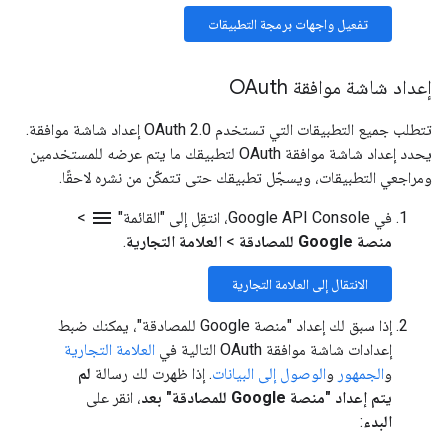
تفعيل واجهات برمجة التطبيقات
إعداد شاشة موافقة OAuth
تتطلب جميع التطبيقات التي تستخدم OAuth 2.0 إعداد شاشة موافقة.
يحدد إعداد شاشة موافقة OAuth لتطبيقك ما يتم عرضه للمستخدمين
ومراجعي التطبيقات، ويسجّل تطبيقك حتى تتمكّن من نشره لاحقًا.
menu
في Google API Console، انتقِل إلى "القائمة"
>
منصة Google للمصادقة
>
العلامة التجارية
.
الانتقال إلى العلامة التجارية
إذا سبق لك إعداد "منصة Google للمصادقة"، يمكنك ضبط
إعدادات شاشة موافقة OAuth التالية في
العلامة التجارية
و
الجمهور
و
الوصول إلى البيانات
. إذا ظهرت لك رسالة
لم
يتم إعداد "منصة Google للمصادقة" بعد
، انقر على
البدء
: