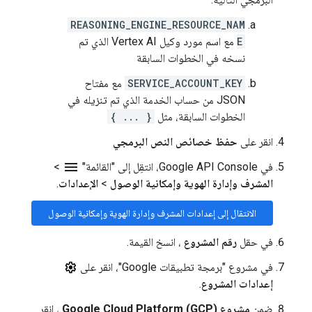
REASONING_ENGINE_RESOURCE_NAM
E
مع اسم مورد وكيل Vertex AI الذي تم
نسخه في الخطوات السابقة
SERVICE_ACCOUNT_KEY
مع مفتاح
JSON من حساب الخدمة الذي تم تنزيله في
الخطوات السابقة، مثل
{ ... }
انقر على
حفظ خصائص النص البرمجي
menu
في Google API Console، انتقِل إلى "القائمة"
>
المشرف وإدارة الهوية وإمكانية الوصول
>
الإعدادات
.
الانتقال إلى إعدادات المشرف وإدارة الهوية وإمكانية الوصول
في حقل
رقم المشروع
، انسخ القيمة.
في مشروع "برمجة تطبيقات Google"، انقر على
إعدادات المشروع
.
ضمن
مشروع Google Cloud Platform (GCP)
، انقر