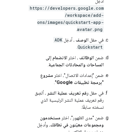
أدخِل
https://developers.google.com
/workspace/add-
ons/images/quickstart-app-
.
avatar.png
في حقل
الوصف
، أدخِل
ADK
.
Quickstart
ضمن
الوظائف
، اختَر
الانضمام إلى
المساحات والمحادثات الجماعية
.
ضمن "إعدادات الاتصال"، اختَر
مشروع
"برمجة تطبيقات Google"
.
في حقل
رقم تعريف عملية النشر
، ألصِق
رقم تعريف عملية النشر الرئيسية الذي
نسخته سابقًا.
ضمن "مدى الظهور"، اختَر
مستخدمون
ومجموعات معيّنون في نطاقك
، وأدخِل
عنوان بريدك الإلكتروني.