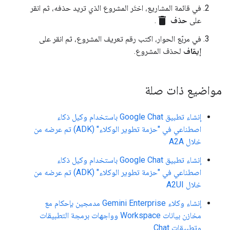
في قائمة المشاريع، اختَر المشروع الذي تريد حذفه، ثم انقر
delete
على
حذف
.
في مربّع الحوار، اكتب رقم تعريف المشروع، ثم انقر على
إيقاف
لحذف المشروع.
مواضيع ذات صلة
إنشاء تطبيق Google Chat باستخدام وكيل ذكاء
اصطناعي في "حزمة تطوير الوكلاء" (ADK) تم عرضه من
خلال A2A
إنشاء تطبيق Google Chat باستخدام وكيل ذكاء
اصطناعي في "حزمة تطوير الوكلاء" (ADK) تم عرضه من
خلال A2UI
إنشاء وكلاء Gemini Enterprise مدمجين بإحكام مع
مخازن بيانات Workspace وواجهات برمجة التطبيقات
وتطبيقات Chat