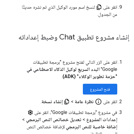
انقر على
لنسخ اسم مورد الوكيل الذي تم نشره حديثًا
من الجدول.
إنشاء مشروع تطبيق Chat وضبط إعداداته
انقر على الزر التالي لفتح مشروع "برمجة تطبيقات
Google"
البدء السريع لوكيل الذكاء الاصطناعي في
"حزمة تطوير الوكلاء" (ADK)
.
فتح المشروع
info_outline
انقر على
نظرة عامة
>
إنشاء نسخة
.
في مشروع "برمجة تطبيقات Google"، انقر على
إعدادات المشروع
>
تعديل خصائص النص البرمجي
>
إضافة خاصية للنص البرمجي
لإضافة خصائص النص
البرمجي التالية: