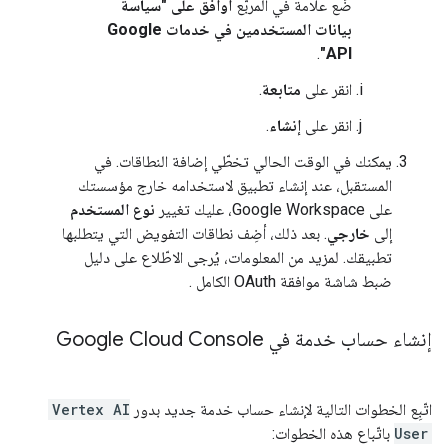
ضَع علامة في المربّع
أوافق على "سياسة
بيانات المستخدمين في خدمات Google
.
API"
انقر على
متابعة
.
انقر على
إنشاء
.
يمكنك في الوقت الحالي تخطّي إضافة النطاقات. في
المستقبل، عند إنشاء تطبيق لاستخدامه خارج مؤسستك
على Google Workspace، عليك تغيير
نوع المستخدم
إلى
خارجي
. بعد ذلك، أضِف نطاقات التفويض التي يتطلبها
تطبيقك. لمزيد من المعلومات، يُرجى الاطّلاع على دليل
ضبط شاشة موافقة OAuth الكامل
.
إنشاء حساب خدمة في Google Cloud Console
اتّبِع الخطوات التالية لإنشاء حساب خدمة جديد بدور
Vertex AI
User
باتّباع هذه الخطوات: