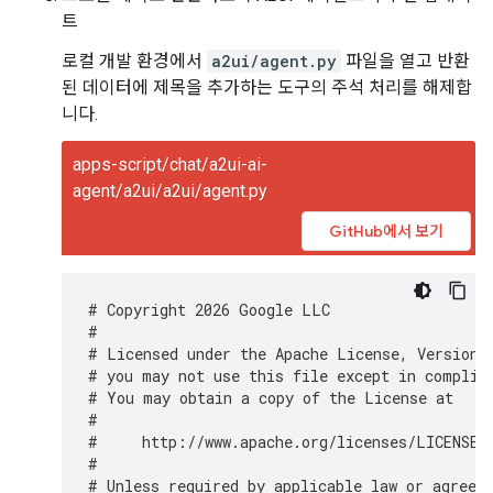
트
로컬 개발 환경에서
a2ui/agent.py
파일을 열고 반환
된 데이터에 제목을 추가하는 도구의 주석 처리를 해제합
니다.
apps-script/chat/a2ui-ai-
agent/a2ui/a2ui/agent.py
GitHub에서 보기
# Copyright 2026 Google LLC
#
# Licensed under the Apache License, Version 
# you may not use this file except in complia
# You may obtain a copy of the License at
#
#     http://www.apache.org/licenses/LICENSE-
#
# Unless required by applicable law or agreed