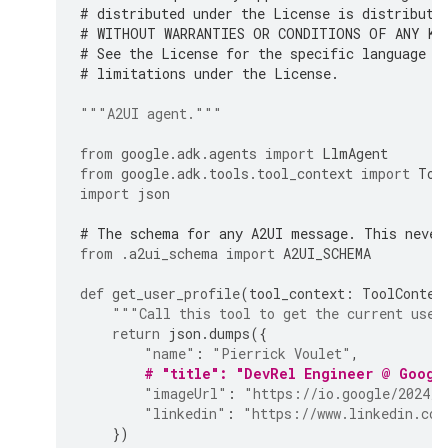
# distributed under the License is distribute
# WITHOUT WARRANTIES OR CONDITIONS OF ANY KIN
# See the License for the specific language g
# limitations under the License.
"""A2UI agent."""
from
google.adk.agents
import
LlmAgent
from
google.adk.tools.tool_context
import
Too
import
json
# The schema for any A2UI message. This never
from
.a2ui_schema
import
A2UI_SCHEMA
def
get_user_profile
(
tool_context
:
ToolContex
"""Call this tool to get the current user
return
json
.
dumps
({
"name"
:
"Pierrick Voulet"
,
# "title": "DevRel Engineer @ Googl
"imageUrl"
:
"https://io.google/2024/s
"linkedin"
:
"https://www.linkedin.com
})