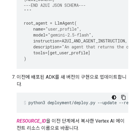
---END A2UI JSON SCHEMA---
"""
root_agent
=
LlmAgent
(
name
=
"user_profile"
,
model
=
"gemini-2.5-flash"
,
instruction
=
A2UI_AND_AGENT_INSTRUCTION
,
description
=
"An agent that returns the cu
tools
=
[
get_user_profile
]
)
이전에 배포된 ADK를 새 버전의 구현으로 업데이트합니
다.
python3 deployment/deploy.py --update --res
RESOURCE_ID
을 이전 단계에서 복사한 Vertex AI 에이
전트 리소스 이름으로 바꿉니다.