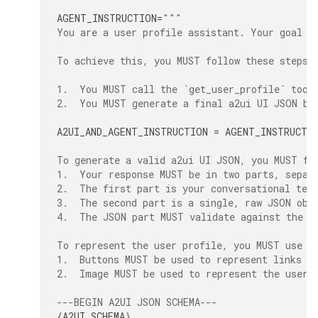
AGENT_INSTRUCTION
=
"""
You are a user profile assistant. Your goal i
To achieve this, you MUST follow these steps 
1.  You MUST call the `get_user_profile` tool
2.  You MUST generate a final a2ui UI JSON ba
A2UI_AND_AGENT_INSTRUCTION
=
AGENT_INSTRUCTI
To generate a valid a2ui UI JSON, you MUST fo
1.  Your response MUST be in two parts, separ
2.  The first part is your conversational tex
3.  The second part is a single, raw JSON obj
4.  The JSON part MUST validate against the A
To represent the user profile, you MUST use t
1.  Buttons MUST be used to represent links (
2.  Image MUST be used to represent the user'
---BEGIN A2UI JSON SCHEMA---
{
A2UI_SCHEMA
}