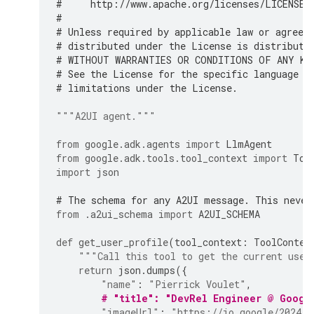
#     http://www.apache.org/licenses/LICENSE-
#
# Unless required by applicable law or agreed
# distributed under the License is distribute
# WITHOUT WARRANTIES OR CONDITIONS OF ANY KIN
# See the License for the specific language g
# limitations under the License.
"""A2UI agent."""
from
google.adk.agents
import
LlmAgent
from
google.adk.tools.tool_context
import
Too
import
json
# The schema for any A2UI message. This never
from
.a2ui_schema
import
A2UI_SCHEMA
def
get_user_profile
(
tool_context
:
ToolContex
"""Call this tool to get the current user
return
json
.
dumps
({
"name"
:
"Pierrick Voulet"
,
# "title": "DevRel Engineer @ Googl
"imageUrl"
:
"https://io.google/2024/s