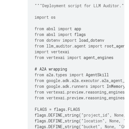
"""Deployment script for LLM Auditor.""
import
os
from
absl
import
app
from
absl
import
flags
from
dotenv
import
load_dotenv
from
llm_auditor.agent
import
root_agent
import
vertexai
from
vertexai
import
agent_engines
# A2A wrapping
from
a2a.types
import
AgentSkill
from
google.adk.a2a.executor.a2a_agent_e
from
google.adk.runners
import
InMemoryR
from
vertexai.preview.reasoning_engines.
from
vertexai.preview.reasoning_engines
FLAGS
=
flags
.
FLAGS
flags
.
DEFINE_string
(
"project_id"
,
None
,
flags
.
DEFINE_string
(
"location"
,
None
,
"G
flags
.
DEFINE_string
(
"bucket"
,
None
,
"GCP