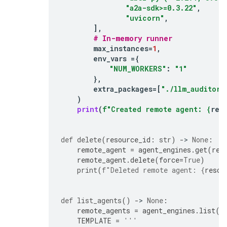
"a2a-sdk>=0.3.22"
,
"uvicorn"
,
],
# In-memory runner
max_instances
=
1
,
env_vars
=
{
"NUM_WORKERS"
:
"1"
},
extra_packages
=
[
"./llm_auditor"
)
print
(
f
"Created remote agent: 
{
rem
def
delete
(
resource_id
:
str
)
-
> 
None
:
remote_agent
=
agent_engines
.
get
(
res
remote_agent
.
delete
(
force
=
True
)
print
(
f
"Deleted remote agent: 
{
resou
def
list_agents
()
-
> 
None
:
remote_agents
=
agent_engines
.
list
()
TEMPLATE
=
'''