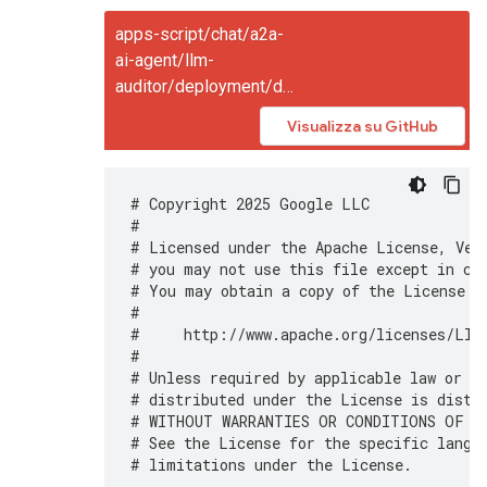
apps-script/chat/a2a-
ai-agent/llm-
auditor/deployment/deploy.py
Visualizza su GitHub
# Copyright 2025 Google LLC
#
# Licensed under the Apache License, Ver
# you may not use this file except in co
# You may obtain a copy of the License a
#
#     http://www.apache.org/licenses/LIC
#
# Unless required by applicable law or a
# distributed under the License is distr
# WITHOUT WARRANTIES OR CONDITIONS OF AN
# See the License for the specific langu
# limitations under the License.