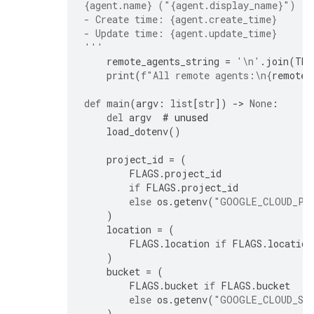
{agent.name}
 ("
{agent.display_name}
")
- Create time: 
{agent.create_time}
- Update time: 
{agent.update_time}
'''
remote_agents_string
=
'
\n
'
.
join
(
TEM
print
(
f
"All remote agents:
\n
{
remote_
def
main
(
argv
:
list
[
str
])
-
> 
None
:
del
argv
# unused
load_dotenv
()
project_id
=
(
FLAGS
.
project_id
if
FLAGS
.
project_id
else
os
.
getenv
(
"GOOGLE_CLOUD_PR
)
location
=
(
FLAGS
.
location
if
FLAGS
.
location
)
bucket
=
(
FLAGS
.
bucket
if
FLAGS
.
bucket
else
os
.
getenv
(
"GOOGLE_CLOUD_ST
)