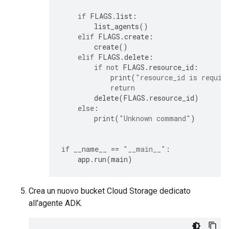
if
FLAGS
.
list
:
list_agents
()
elif
FLAGS
.
create
:
create
()
elif
FLAGS
.
delete
:
if
not
FLAGS
.
resource_id
:
print
(
"resource_id is requir
return
delete
(
FLAGS
.
resource_id
)
else
:
print
(
"Unknown command"
)
if
__name__
==
"__main__"
:
app
.
run
(
main
)
Crea un nuovo bucket Cloud Storage dedicato
all'agente ADK.