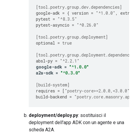
[tool.poetry.group.dev.dependencies]
google-adk
=
{
version
=
"^1.0.0"
,
extra
pytest
=
"^8.3.5"
pytest-asyncio
=
"^0.26.0"
[tool.poetry.group.deployment]
optional
=
true
[tool.poetry.group.deployment.dependenci
absl-py
=
"^2.2.1"
google-adk
=
"^1.0.0"
a2a-sdk
=
"^0.3.0"
[build-system]
requires
=
[
"poetry-core>=2.0.0,<3.0.0"
]
build-backend
=
"poetry.core.masonry.api
deployment/deploy.py
: sostituisci il
deployment dell'app ADK con un agente e una
scheda A2A.