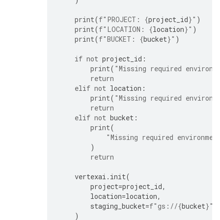
print
(
f
"PROJECT: 
{
project_id
}
"
)
print
(
f
"LOCATION: 
{
location
}
"
)
print
(
f
"BUCKET: 
{
bucket
}
"
)
if
not
project_id
:
print
(
"Missing required environm
return
elif
not
location
:
print
(
"Missing required environm
return
elif
not
bucket
:
print
(
"Missing required environmen
)
return
vertexai
.
init
(
project
=
project_id
,
location
=
location
,
staging_bucket
=
f
"gs://
{
bucket
}
"
,
)