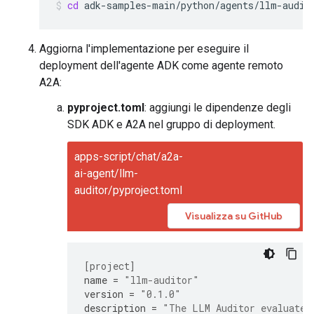
cd
adk-samples-main/python/agents/llm-audit
Aggiorna l'implementazione per eseguire il
deployment dell'agente ADK come agente remoto
A2A:
pyproject.toml
: aggiungi le dipendenze degli
SDK ADK e A2A nel gruppo di deployment.
apps-script/chat/a2a-
ai-agent/llm-
auditor/pyproject.toml
Visualizza su GitHub
[project]
name
=
"llm-auditor"
version
=
"0.1.0"
description
=
"The LLM Auditor evaluates