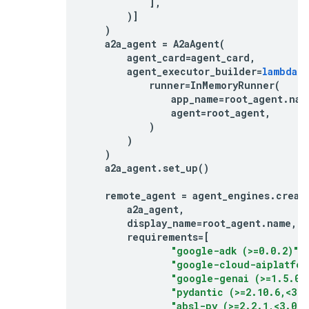
],
)]
)
a2a_agent
=
A2aAgent
(
agent_card
=
agent_card
,
agent_executor_builder
=
lambda
:
runner
=
InMemoryRunner
(
app_name
=
root_agent
.
nam
agent
=
root_agent
,
)
)
)
a2a_agent
.
set_up
()
remote_agent
=
agent_engines
.
creat
a2a_agent
,
display_name
=
root_agent
.
name
,
requirements
=
[
"google-adk (>=0.0.2)"
,
"google-cloud-aiplatfor
"google-genai (>=1.5.0,
"pydantic (>=2.10.6,<3.0
"absl-py (>=2.2.1,<3.0.0