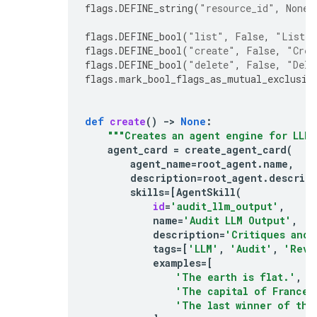
flags
.
DEFINE_string
(
"resource_id"
,
None
,
flags
.
DEFINE_bool
(
"list"
,
False
,
"List a
flags
.
DEFINE_bool
(
"create"
,
False
,
"Crea
flags
.
DEFINE_bool
(
"delete"
,
False
,
"Dele
flags
.
mark_bool_flags_as_mutual_exclusiv
def
create
()
-
> 
None
:
"""Creates an agent engine for LLM 
agent_card
=
create_agent_card
(
agent_name
=
root_agent
.
name
,
description
=
root_agent
.
descrip
skills
=
[
AgentSkill
(
id
=
'audit_llm_output'
,
name
=
'Audit LLM Output'
,
description
=
'Critiques and 
tags
=
[
'LLM'
,
'Audit'
,
'Revi
examples
=
[
'The earth is flat.'
,
'The capital of France 
'The last winner of the