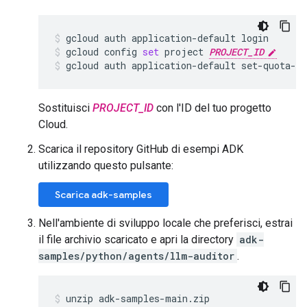
gcloud
auth
application-default
login
gcloud
config
set
project
PROJECT_ID
gcloud
auth
application-default
set-quota-p
Sostituisci
PROJECT_ID
con l'ID del tuo progetto
Cloud.
Scarica il repository GitHub di esempi ADK
utilizzando questo pulsante:
Scarica adk-samples
Nell'ambiente di sviluppo locale che preferisci, estrai
il file archivio scaricato e apri la directory
adk-
samples/python/agents/llm-auditor
.
unzip
adk-samples-main.zip