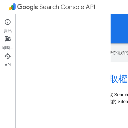
Search Console API
監控網站在 Google 上的成效並進行偵錯
資訊
首頁
指南
參考資料
開啟 Search Console
即時通訊
Google 會運用 AI 技術將內容翻譯成你
API
Search Console 的 API 存取權
你可以透過 Search Console API 以程式輔助方式存取 Sear
與動作，查詢搜尋分析、列出已驗證網站、管理網站的 Sitem
開始使用