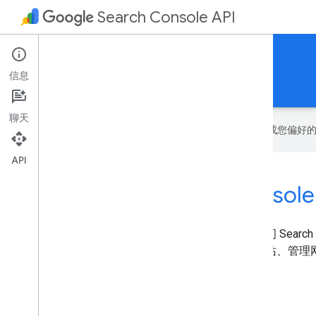
Search Console API
监控和调试您的网站在 Google 上的表现
信息
首页
指南
参考书
打开 Search Console
聊天
Google 会使用 AI 技术将内容翻译成您偏
API
通过 API 访问 Search Console
借助 Search Console API，您可以通过编程方式访问 Searc
和操作。您可以查询搜索分析数据、列出已验证网站、管理
开始使用