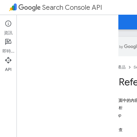
Search Console API
首頁
指南
參考資料
開啟 Search Console
資訊
即時通訊
方法清單
首頁
產品
S
標準錯誤訊息
API
搜尋分析
API Ref
Sitemap
網站
網址檢查
這個頁面中的內
搜尋分析
Sitemap
網站
網址檢查