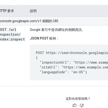
HTTP 要求
說明
hconsole.googleapis.com/v1 相關的 URI
POST
/
url
Google 索引中提供網址的相關資訊。
Inspection
/
JSON POST 範例：
index:inspect
POST https://searchconsole.googleapis
{

  "inspectionUrl": "https://www.examp
  "siteUrl": "https://www.example.com
  "languageCode": "en-US"}
這對你有幫助嗎？