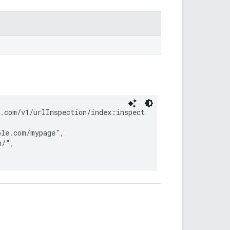
.com/v1/urlInspection/index:inspect

le.com/mypage",

/",
