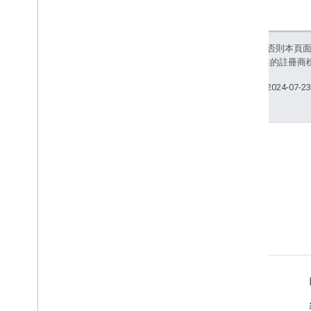
除非另有註明，否則本頁
和/或其關聯企業的註冊商
上次更新時間：2024-07-2
論壇
尋找解答，並與其他網站擁有
者交流
更多資源
諮詢服務時間