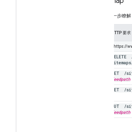
Sitemap
如要進一步瞭解 S
方
HTTP 要求
法
相對於 https://
DELETE
刪
sitemaps
除
GET
/
si
get
feedpath
GET
/
si
清
單
PUT
/
si
提
feedpath
交