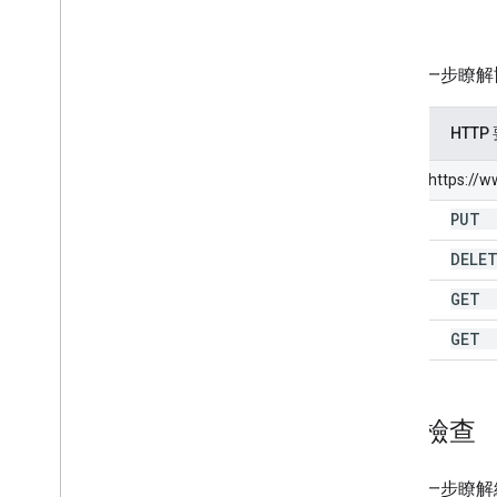
網站
如要進一步瞭解
方法
HTTP
相對於 https://
PU
add
DEL
刪除
GE
get
GE
清單
網址檢查
如要進一步瞭解