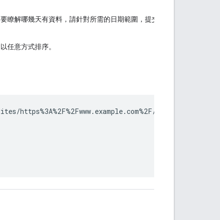
如要瞭解哪幾天有資料，請針對所需的日期範圍，提交不含依日期分組篩
會以任意方式排序。
ites/https%3A%2F%2Fwww.example.com%2F/searchAnalytics/q