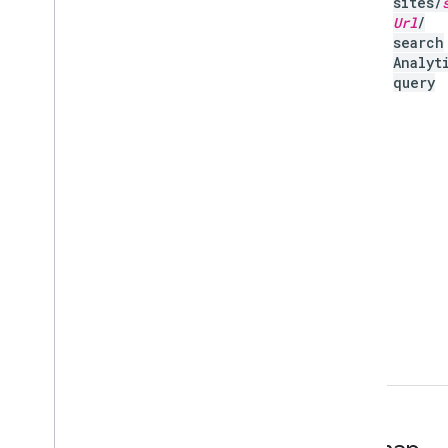
sites
/
Url
/
search
Analyt
query