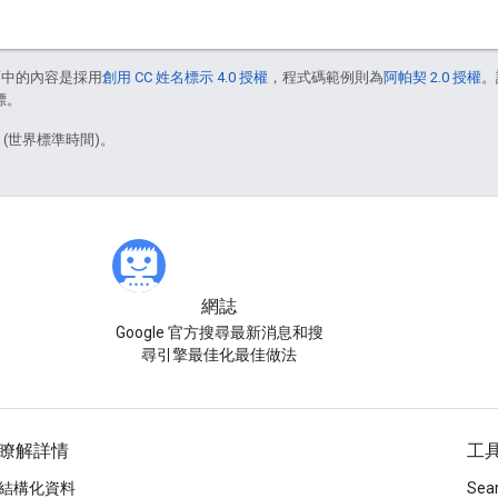
面中的內容是採用
創用 CC 姓名標示 4.0 授權
，程式碼範例則為
阿帕契 2.0 授權
。
標。
3 (世界標準時間)。
網誌
Google 官方搜尋最新消息和搜
尋引擎最佳化最佳做法
瞭解詳情
工
結構化資料
Sea