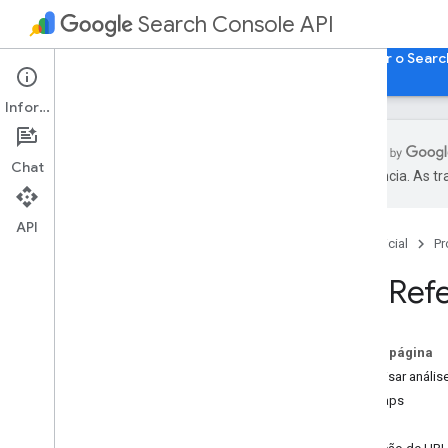
Search Console API
Página inicial
Guias
Referência
Acessar o Searc
Informações
Chat
preferência. As t
Lista de métodos
Mensagens de erro padrão
API
Página inicial
Pr
Search Analytics
Sitemaps
API Ref
Sites
Inspeção de URL
Nesta página
Pesquisar anális
Sitemaps
Sites