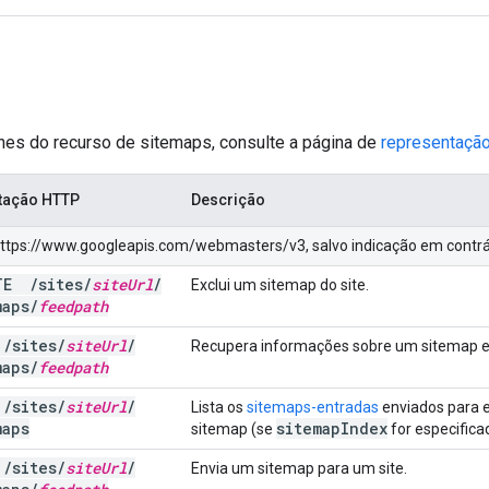
lhes do recurso de sitemaps, consulte a página de
representação
itação HTTP
Descrição
 https://www.googleapis.com/webmasters/v3, salvo indicação em contrá
ETE
/
sites
/
site
Url
/
Exclui um sitemap do site.
maps
/
feedpath
T
/
sites
/
site
Url
/
Recupera informações sobre um sitemap es
maps
/
feedpath
T
/
sites
/
site
Url
/
Lista os
sitemaps-entradas
enviados para es
maps
sitemap
Index
sitemap (se
for especificad
T
/
sites
/
site
Url
/
Envia um sitemap para um site.