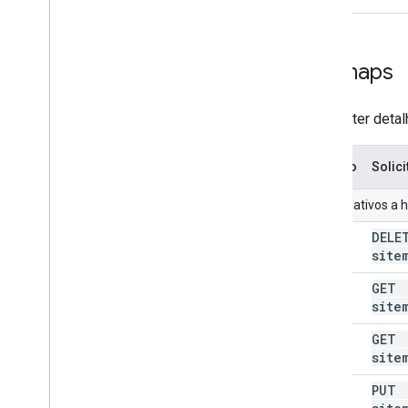
Sitemaps
Para obter deta
Método
Solic
URIs relativos a
DEL
excluir
site
GE
get
site
GE
list
site
PU
enviar