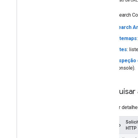
Inspeção de URL
A API Search Co
Search An
Sitemaps
Sites
: li
Inspeção
Console).
Pesquisar 
Para ver detalhe
Solic
Método
HTTP