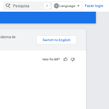
/
Fazer login
 idioma de
Isso foi útil?