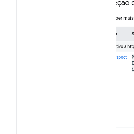
Inspeção 
Para saber mais
Método
S
URI relativo a h
index.inspect