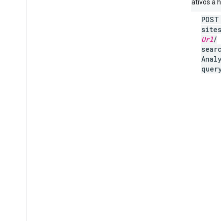
URIs relativos a
POS
query
site
Url
/
sear
Anal
quer