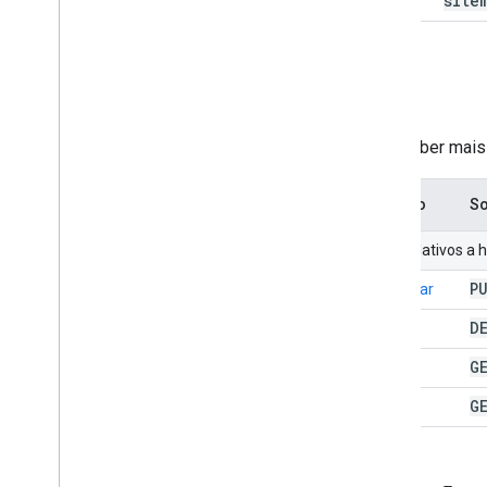
site
Sites
Para saber mais
Método
So
URIs relativos a
P
adicionar
D
excluir
G
get
G
list