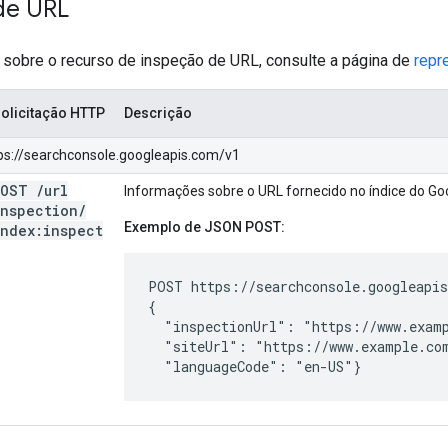
de URL
 sobre o recurso de inspeção de URL, consulte a página de
repr
olicitação HTTP
Descrição
ttps://searchconsole.googleapis.com/v1
POST
/
url
Informações sobre o URL fornecido no índice do Go
Inspection
/
Exemplo de JSON POST:
index:inspect
POST https://searchconsole.googleapis
{

  "inspectionUrl": "https://www.examp
  "siteUrl": "https://www.example.com
  "languageCode": "en-US"}