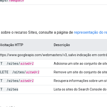
maps
/
feedpath
 sobre o recurso Sites, consulte a página de
representação do r
licitação HTTP
Descrição
 https://www.googleapis.com/webmasters/v3, salvo indicação em contrá
UT
/
sites
/
site
Url
Adiciona um site ao conjunto de si
ELETE
/
sites
/
site
Url
Remove um site do conjunto de site
ET
/
sites
/
site
Url
Recupera informações sobre um sit
ET
/
sites
Lista os sites do Search Console do