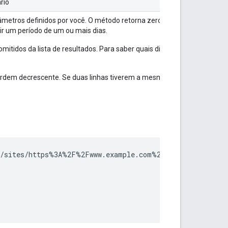
rio
âmetros definidos por você. O método retorna zero ou mais linhas agru
ir um período de um ou mais dias.
itidos da lista de resultados. Para saber quais dias têm dados, faça 
ordem decrescente. Se duas linhas tiverem a mesma contagem de clique
/sites/https%3A%2F%2Fwww.example.com%2F/searchAnalytics