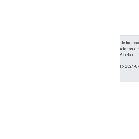
Exceto em caso de indicaç
código são licenciadas d
da Oracle e/ou afiliadas.
Última atualização 2024-0
Fórum
Encontre respostas e interaja
com outros proprietários de
sites