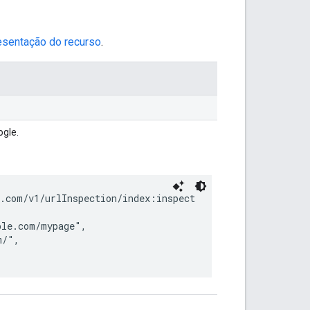
esentação do recurso
.
ogle.
.com/v1/urlInspection/index:inspect

le.com/mypage",

/",
