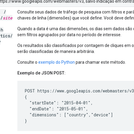
 https://www.googleapis.com/webmasters/v3, salvo indicação em contrá
T
/
Consulte seus dados de tráfego de pesquisa com filtros e par
s
/
site
chaves de linha (dimensões) que você define. Você deve defin
Quando a data é uma das dimensões, os dias sem dados são om
ch
sem filtros agrupados por data no período de interesse.
ytics
/
y
Os resultados são classificados por contagem de cliques em 
serão classificadas de maneira arbitrária.
Consulte o
exemplo do Python
para chamar este método.
Exemplo de JSON POST:
POST https://www.googleapis.com/webmasters/v3
{

  "startDate": "2015-04-01",

  "endDate": "2015-05-01",

  "dimensions": ["country","device"]

}