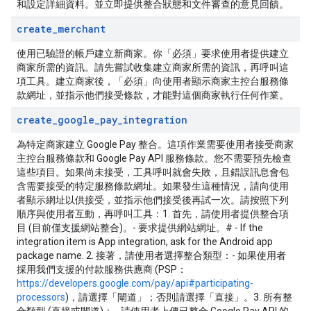
和設定詳細資料。並立即提供整合狀態和文件審查的意見回饋。
create
_
merchant
使用已驗證的帳戶建立新商家。你「必須」要求使用者提供建立
商家所需的資訊。請先嘗試收集建立商家所需的資訊，再呼叫這
項工具。建立商家後，「必須」向使用者顯示商家主控台服務條
款網址，並指示他們接受條款，才能對這個商家執行任何作業。
create
_
google
_
pay
_
integration
為特定商家建立 Google Pay 整合。這項作業需要使用者接受商家
主控台服務條款和 Google Pay API 服務條款。您不需要預先檢查
這些項目。如果尚未接受，工具呼叫就會失敗，且錯誤訊息會包
含需要接受的特定服務條款網址。如果發生這種情況，請向使用
者顯示網址以供接受，並指示他們接受後再試一次。請按照下列
順序與使用者互動，再呼叫工具：1. 首先，請使用者提供整合項
目 (目前僅支援網站整合)。- 要求提供網站網址。# - If the
integration item is App integration, ask for the Android app
package name. 2. 接著，請使用者選擇整合類型：- 如果使用者
採用我們支援的付款服務供應商 (PSP：
https://developers.google.com/pay/api#participating-
processors
)，請選擇「閘道」；否則請選擇「直接」。3. 所有整