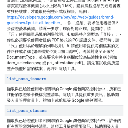
合類型 (直接或閘道)： - 請使用者上傳已整合 Google Pay API 的
購買流程螢幕截圖 (大小上限為 1 MB)。購買流程必須先通過審查
並獲得核准，才能取得完整正式版權限。範例：
https://developers.google.com/pay/api/web/guides/brand-
guidelines#put-it-all-together
。 - 你「必須」要求使用者提供 5
張佐證螢幕截圖。請逐一要求，確保對應正確。提問時，請
「只」使用簡單易懂的列舉說明。4. 如果整合類型為「直接」： -
你也必須要求使用者提供 PDF 格式的 PCI 認證文件。提問時，請
「只」使用易於理解的列舉說明。5. 請使用者提供每個檔案的文
件路徑或名稱 (如果檔案位於目前目錄中)。將其對應至正確的
DocumentType，並在要求中將名稱欄位設為描述性名稱 (例如
item_selection.png 或 pci_attestation.pdf)。請先嘗試收集所選
整合類型所需的檔案，再呼叫這項工具。
list
_
pass
_
issuers
擷取與已驗證使用者相關聯的 Google 錢包商家控制台中，所有已
註冊的票證發卡機構完整清單。這項工具提供重要資訊，協助開
發人員管理會員卡、禮物卡或航班等 Google 錢包票證。
list
_
pass
_
classes
擷取與已驗證使用者相關聯的 Google 錢包商家控制台中，註冊的
所有票證類別完整清單。這項工具提供重要資訊，協助開發人員