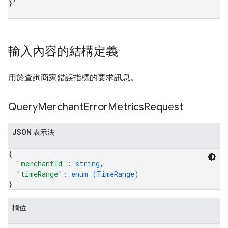
}
'
輸入內容的結構定義
用於查詢商家錯誤指標的要求訊息。
Query
Merchant
Error
Metrics
Request
JSON 表示法
{
"merchantId"
: 
string
,
"timeRange"
: 
enum (
TimeRange
)
}
欄位