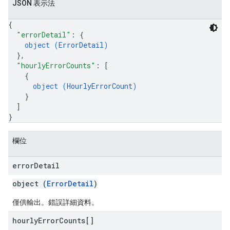
JSON 表示法
{
"errorDetail"
: 
{
object (
ErrorDetail
)
}
,
"hourlyErrorCounts"
: 
[
{
object (
HourlyErrorCount
)
}
]
}
欄位
error
Detail
object (
ErrorDetail
)
僅供輸出。錯誤詳細資料。
hourly
Error
Counts[]