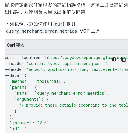
擷取特定商家商家檔案的詳細錯誤指標。這項工具會詳細列
出錯誤，方便開發人員找出並解決問題。
下列範例示範如何使用
curl
叫用
query_merchant_error_metrics
MCP 工具。
Curl 要求
curl
--location
'https://paydeveloper.googleapis.com/
--header
'content-type: application/json'
\
--header
'accept: application/json, text/event-stream
--data
'{
  "method": "tools/call",
  "params": {
    "name": "query_merchant_error_metrics",
    "arguments": {
      // provide these details according to the tool'
}
}
"jsonrpc"
:
"2.0"
"id"
:
1