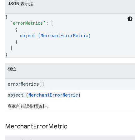
JSON 表示法
{
"errorMetrics"
: 
[
{
object (
MerchantErrorMetric
)
}
]
}
欄位
error
Metrics[]
object (
MerchantErrorMetric
)
商家的錯誤指標資料。
Merchant
Error
Metric