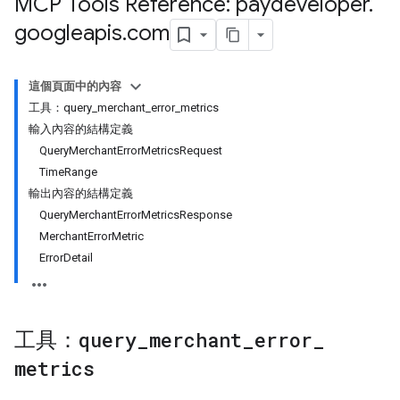
MCP Tools Reference: paydeveloper
.
googleapis
.
com
這個頁面中的內容
工具：query_merchant_error_metrics
輸入內容的結構定義
QueryMerchantErrorMetricsRequest
TimeRange
輸出內容的結構定義
QueryMerchantErrorMetricsResponse
MerchantErrorMetric
ErrorDetail
工具：
query
_
merchant
_
error
_
metrics