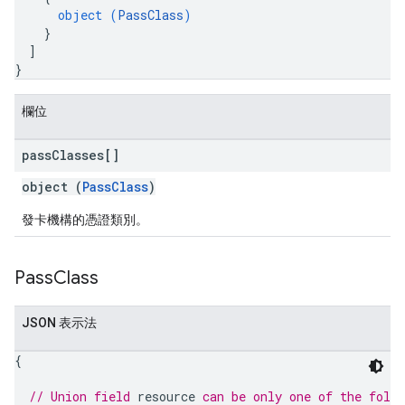
object (
PassClass
)
}
]
}
欄位
pass
Classes[]
object (
PassClass
)
發卡機構的憑證類別。
Pass
Class
JSON 表示法
{
// Union field 
resource
 can be only one of the foll