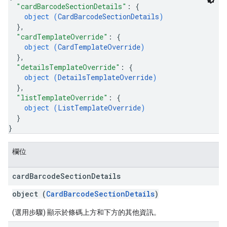
"cardBarcodeSectionDetails"
: 
{
object (
CardBarcodeSectionDetails
)
}
,
"cardTemplateOverride"
: 
{
object (
CardTemplateOverride
)
}
,
"detailsTemplateOverride"
: 
{
object (
DetailsTemplateOverride
)
}
,
"listTemplateOverride"
: 
{
object (
ListTemplateOverride
)
}
}
欄位
card
Barcode
Section
Details
object (
CardBarcodeSectionDetails
)
(選用步驟) 顯示於條碼上方和下方的其他資訊。