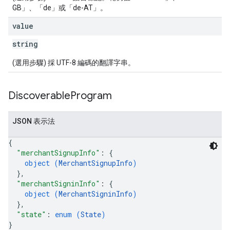
GB」、「de」或「de-AT」。
value
string
(選用步驟) 採 UTF-8 編碼的翻譯字串。
Discoverable
Program
JSON 表示法
{
"merchantSignupInfo"
: 
{
object (
MerchantSignupInfo
)
}
,
"merchantSigninInfo"
: 
{
object (
MerchantSigninInfo
)
}
,
"state"
: 
enum (
State
)
}