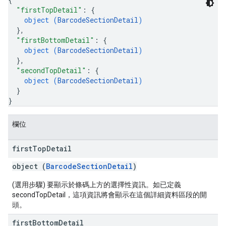
"firstTopDetail"
: 
{
object (
BarcodeSectionDetail
)
}
,
"firstBottomDetail"
: 
{
object (
BarcodeSectionDetail
)
}
,
"secondTopDetail"
: 
{
object (
BarcodeSectionDetail
)
}
}
欄位
first
Top
Detail
object (
BarcodeSectionDetail
)
(選用步驟) 要顯示於條碼上方的選擇性資訊。如已定義
secondTopDetail，這項資訊將會顯示在這個詳細資料區段的開
頭。
first
Bottom
Detail