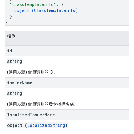
"classTemplateInfo"
: 
{
object (
ClassTemplateInfo
)
}
}
欄位
id
string
(選用步驟) 會員類別的 ID。
issuer
Name
string
(選用步驟) 會員類別的發卡機構名稱。
localized
Issuer
Name
object (
LocalizedString
)