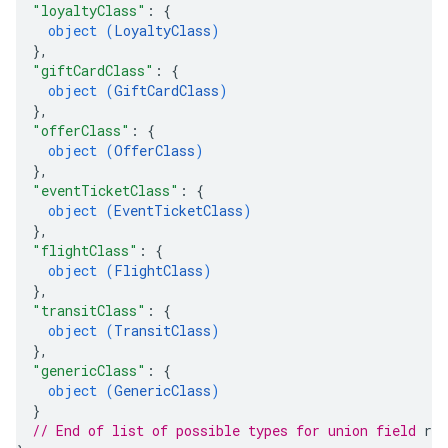
"loyaltyClass"
: 
{
object (
LoyaltyClass
)
}
,
"giftCardClass"
: 
{
object (
GiftCardClass
)
}
,
"offerClass"
: 
{
object (
OfferClass
)
}
,
"eventTicketClass"
: 
{
object (
EventTicketClass
)
}
,
"flightClass"
: 
{
object (
FlightClass
)
}
,
"transitClass"
: 
{
object (
TransitClass
)
}
,
"genericClass"
: 
{
object (
GenericClass
)
}
// End of list of possible types for union field 
res