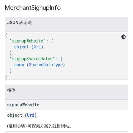
Merchant
Signup
Info
JSON 表示法
{
"signupWebsite"
: 
{
object (
Uri
)
}
,
"signupSharedDatas"
: 
[
enum (
SharedDataType
)
]
}
欄位
signup
Website
object (
Uri
)
(選用步驟) 可探索方案的註冊網站。