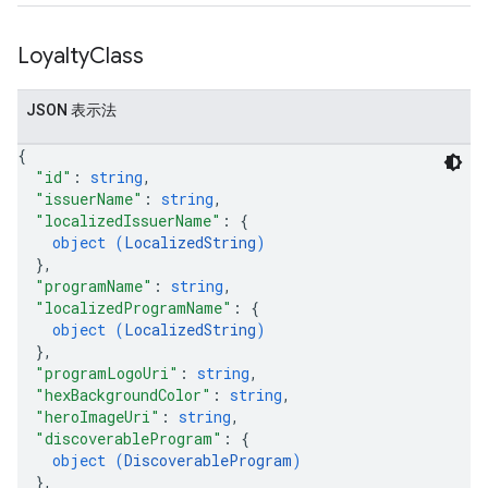
Loyalty
Class
JSON 表示法
{
"id"
: 
string
,
"issuerName"
: 
string
,
"localizedIssuerName"
: 
{
object (
LocalizedString
)
}
,
"programName"
: 
string
,
"localizedProgramName"
: 
{
object (
LocalizedString
)
}
,
"programLogoUri"
: 
string
,
"hexBackgroundColor"
: 
string
,
"heroImageUri"
: 
string
,
"discoverableProgram"
: 
{
object (
DiscoverableProgram
)
}
,