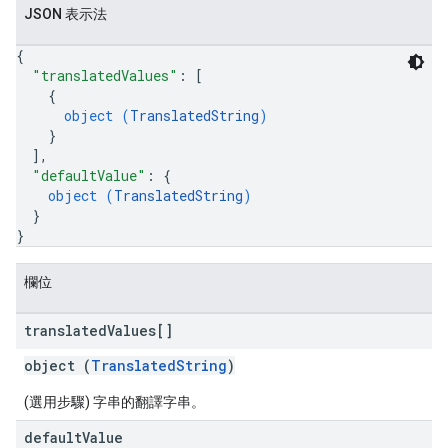
JSON 表示法
{
"translatedValues"
: 
[
{
object (
TranslatedString
)
}
]
,
"defaultValue"
: 
{
object (
TranslatedString
)
}
}
欄位
translated
Values[]
object (
TranslatedString
)
(選用步驟) 字串的翻譯字串。
default
Value