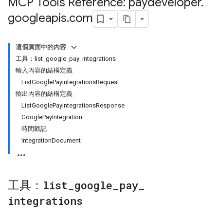
MCP Tools Reference: paydeveloper
.
googleapis
.
com
這個頁面中的內容
工具：list_google_pay_integrations
輸入內容的結構定義
ListGooglePayIntegrationsRequest
輸出內容的結構定義
ListGooglePayIntegrationsResponse
GooglePayIntegration
時間戳記
IntegrationDocument
工具：
list
_
google
_
pay
_
integrations