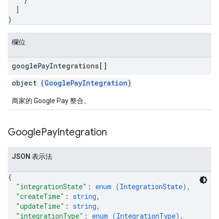
]
}
欄位
google
Pay
Integrations[]
object (
GooglePayIntegration
)
商家的 Google Pay 整合。
Google
Pay
Integration
JSON 表示法
{
"integrationState"
: 
enum (
IntegrationState
)
,
"createTime"
: 
string
,
"updateTime"
: 
string
,
"integrationType"
: 
enum (
IntegrationType
)
,