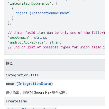
"integrationDocuments"
: 
[
{
object (
IntegrationDocument
)
}
]
,
// Union field 
item
 can be only one of the followin
"webDomain"
: 
string
,
"androidAppPackage"
: 
string
// End of list of possible types for union field 
it
}
欄位
integration
State
enum (
IntegrationState
)
僅供輸出。商家的 Google Pay 整合狀態。
create
Time