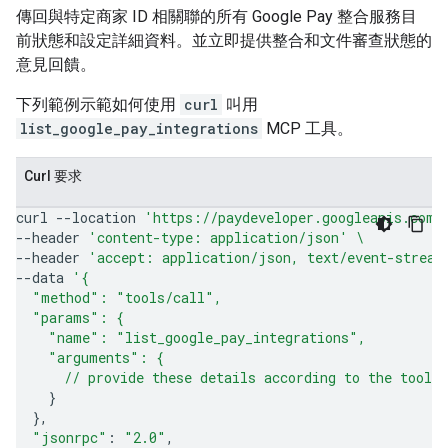
傳回與特定商家 ID 相關聯的所有 Google Pay 整合服務目
前狀態和設定詳細資料。並立即提供整合和文件審查狀態的
意見回饋。
下列範例示範如何使用
curl
叫用
list_google_pay_integrations
MCP 工具。
Curl 要求
curl
--location
'https://paydeveloper.googleapis.com/
--header
'content-type: application/json'
\
--header
'accept: application/json, text/event-stream
--data
'{
  "method": "tools/call",
  "params": {
    "name": "list_google_pay_integrations",
    "arguments": {
      // provide these details according to the tool'
}
}
"jsonrpc"
:
"2.0"