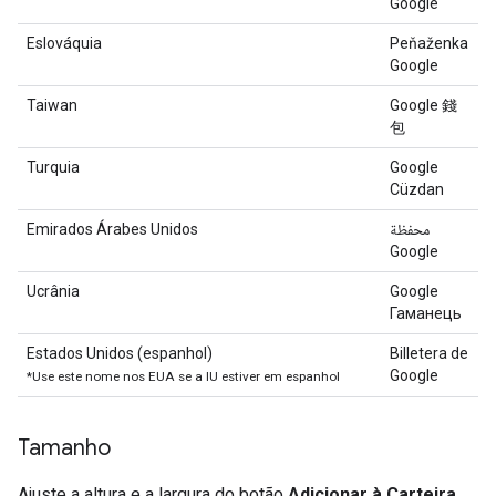
Google
Eslováquia
Peňaženka
Google
Taiwan
Google 錢
包
Turquia
Google
Cüzdan
Emirados Árabes Unidos
محفظة
Google
Ucrânia
Google
Гаманець
Estados Unidos (espanhol)
Billetera de
Google
*Use este nome nos EUA se a IU estiver em espanhol
Tamanho
Ajuste a altura e a largura do botão
Adicionar à Carteira