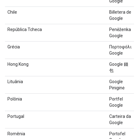
Google
Chile
Billetera de
Google
República Tcheca
Peněženka
Google
Grécia
Πορτοφόλι
Google
Hong Kong
Google 錢
包
Lituânia
Google
Piniginė
Polônia
Portfel
Google
Portugal
Carteira da
Google
Romênia
Portofel