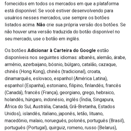
fornecidos em todos os mercados em que a plataforma
está disponível. Se você estiver desenvolvendo para
usuários nesses mercados, use sempre os botões
listados acima.
Não
crie sua própria versão dos botões. Se
não houver uma versão traduzida do botão disponível no
seu mercado, use o botão em inglês.
Os botões
Adicionar à Carteira do Google
estão
disponíveis nos seguintes idiomas: albanês, alemão, árabe,
armênio, azerbaijano, bósnio, búlgaro, catalão, cazaque,
chinês (Hong Kong), chinês (tradicional), croata,
dinamarquês, eslovaco, espanhol (América Latina),
espanhol (Espanha), estoniano, filipino, finlandês, francês
(Canadá), francês (França), georgiano, grego, hebraico,
holandês, húngaro, indonésio, inglês (Índia, Singapura,
África do Sul, Austrália, Canadá, Grã-Bretanha, Estados
Unidos), islandês, italiano, japonês, letão, lituano,
macedônio, malaio, norueguês, polonês, português (Brasil),
português (Portugal), quirguiz, romeno, russo (Belarus),