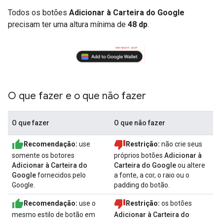
Todos os botões
Adicionar à Carteira do Google
precisam ter uma altura mínima de
48 dp
.
O que fazer e o que não fazer
O que fazer
O que não fazer
Recomendação:
use
Restrição:
não crie seus
somente os botores
próprios botões
Adicionar à
Adicionar à Carteira do
Carteira do Google
ou altere
Google
fornecidos pelo
a fonte, a cor, o raio ou o
Google.
padding do botão.
Recomendação:
use o
Restrição:
os botões
mesmo estilo de botão em
Adicionar à Carteira do