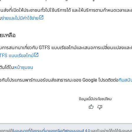
ส่งที่เปิดให้ประชาชนทั่วไปใช้บริการได้ และให้บริการตามกำหนดเวลาและเส
ม
ง่ายและไม่มีค่าใช้จ่าย
ยเหลือ
วมการสนทนาเกี่ยวกับ GTFS แบบเรียลไทม์และเสนอการเปลี่ยนแปลงและข้อม
TFS แบบเรียลไทม์
ติมได้ใน
หน้าชุมชน
่ยวกับโปรแกรมพาร์ทเนอร์ขนส่งสาธารณะของ Google โปรดติดต่อ
ทีมสน
ข้อมูลนี้มีประโยชน์ไหม
ญาตภายใต้
ใบอนุญาตที่ต้องระบุที่มาของครีเอทีฟคอมมอนส์ 4.0
และตัวอย่างโค้ดได้รับอนุญ