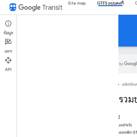
Site map
GTFS แบบคงที่
G
directions_transit
Transit
Static Transit
ข้อมูล
คำแนะนำ
ข้อมูลอ้างอิง
ตัวอย่าง
ชุมชน
แชท
API
ภาพรวมของ GTFS แบบคงที่
หน้าแรก
ผลิตภัณฑ
ภาพรวมข
การทดสอบและคำถามที่พบบ่อย
เครื่องมือทดสอบ
ข้อผิดพลาดและคำเตือนเกี่ยวกับการตรวจ
ในหน้านี้
สอบแบบคงที่
จะเริ่มต้นอย่างไร
คำถามที่พบบ่อย (FAQ)
ภาพรวมของฟีด G