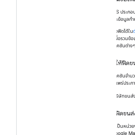
ฟีด GTFS ประกอบด
เที่ยว และข้อมูล
ดูตัวอย่างฟีดได้ใน
GTFS เพื่อรวมข้อ
แอปพลิเคชันต่างๆ 
การทำให้ฟีด
แอปพลิเคชันจำนวนม
และเผยแพร่ประกาศท
รายชื่อบริษัทขนส่
การส่งฟีดขนส
หากคุณเป็นหน่วยง
ให้กับ Google M