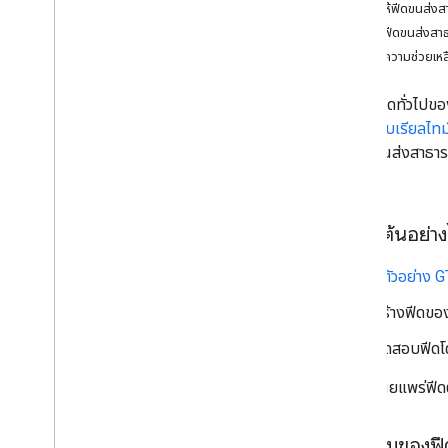
การทำให้ฟีดขนส่ง
การส่งฟีดขนส่งสา
การขอความช่วยเหล
ข้อกำหนดทั่วไปขอ
ขยายแบบเรียลไท
บริษัทขนส่งสาธาร
ได้
จะเริ่มต้นอย่า
ดู
ตัวอย่าง 
สร้างฟีดขอ
ทดสอบฟีดโด
เผยแพร่ฟีดต
ภาพรวมของฟี