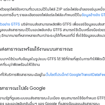
้วยชุดไฟล์ข้อความที่รวบรวมไว้ในไฟล์ ZIP แต่ละไฟล์จะจำลองแง่มุมหนึ
กำหนดการอื่นๆ รายละเอียดของไฟล์แต่ละไฟล์จะกำหนดไว้ใน
ข้อมูลอ้างอิง 
ตัวอย่าง GTFS
บริษัทขนส่งสามารถผลิตฟีด GTFS เพื่อแชร์ข้อมูลขนส่งสาธ
มูลขนส่งสาธารณะไว้ในแอปพลิเคชัน GTFS สามารถใช้เป็นเครื่องมือช่วย
อีกมากมายที่หลากหลายเกินกว่าจะระบุได้ทั้งหมดที่นี่ ซึ่งใช้ข้อมูลขน
ขนส่งสาธารณะพร้อมใช้งานแบบสาธารณะ
ากใช้ร่วมกับข้อมูลในรูปแบบ GTFS ได้ วิธีที่ง่ายที่สุดในการทำให้ฟีดเ
ี่ระบุว่าฟีดพร้อมให้ใช้งาน
งที่ให้บริการฟีดสาธารณะมีอยู่ใน
เว็บไซต์โปรเจ็กต์ GoogleTransitDataFe
่งสาธารณะไปยัง Google
านรัฐที่ดูแลระบบขนส่งสาธารณะในเมือง คุณสามารถใช้ข้อกำหนด GTFS เ
aps และแอปพลิเคชันอื่นๆ ของ Google ที่แสดงข้อมูลขนส่งสาธารณะ