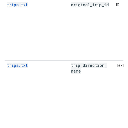
trips.txt
original
_
trip
_
id
ID
trips.txt
trip
_
direction
_
Texto
name