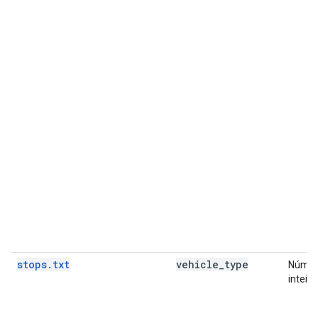
stops.txt
vehicle
_
type
Núme
inteiro