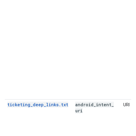
ticketing_deep_links.txt
android
_
intent
_
URI
uri