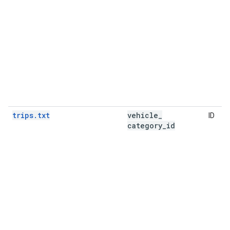
trips.txt
vehicle
_
ID
category
_
id