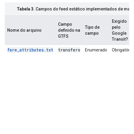
Tabela 3.
Campos do feed estático implementados de manei
Exigido
Campo
Tipo de
pelo
Nome do arquivo
definido na
campo
Google
GTFS
Transit?
fare_attributes.txt
transfers
Enumerado
Obrigatório