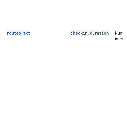
routes.txt
checkin
_
duration
Núme
inteiro