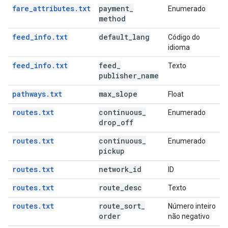
fare_attributes.txt
payment
_
Enumerado
method
feed_info.txt
default
_
lang
Código do
idioma
feed_info.txt
feed
_
Texto
publisher
_
name
pathways.txt
max
_
slope
Float
routes.txt
continuous
_
Enumerado
drop
_
off
routes.txt
continuous
_
Enumerado
pickup
routes.txt
network
_
id
ID
routes.txt
route
_
desc
Texto
routes.txt
route
_
sort
_
Número inteiro
order
não negativo