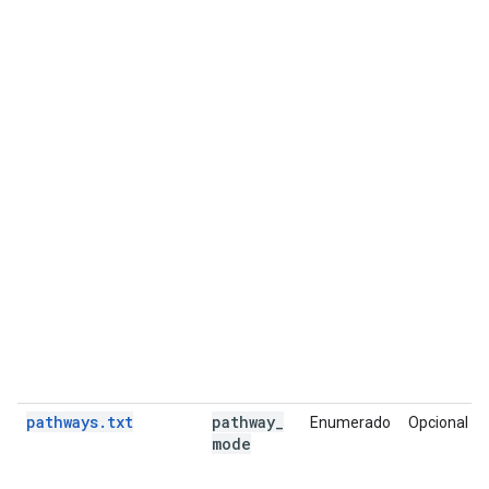
pathways.txt
pathway
_
Enumerado
Opcional
mode