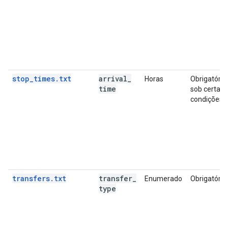
stop_times.txt
arrival
_
Horas
Obrigatório
time
sob certas
condições
transfers.txt
transfer
_
Enumerado
Obrigatório
type