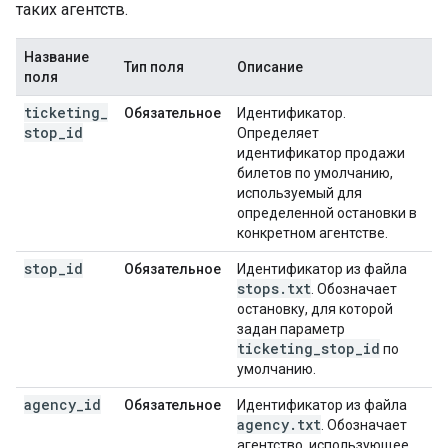
таких агентств.
Название
Тип поля
Описание
поля
ticketing
_
Обязательное
Идентификатор.
stop
_
id
Определяет
идентификатор продажи
билетов по умолчанию,
используемый для
определенной остановки в
конкретном агентстве.
stop
_
id
Обязательное
Идентификатор из файла
stops
.
txt
. Обозначает
остановку, для которой
задан параметр
ticketing
_
stop
_
id
по
умолчанию.
agency
_
id
Обязательное
Идентификатор из файла
agency
.
txt
. Обозначает
агентство, использующее