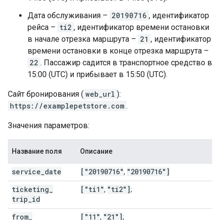
Дата обслуживания –
20190716
, идентификатор
рейса –
ti2
, идентификатор времени остановки
в начале отрезка маршрута –
21
, идентификатор
времени остановки в конце отрезка маршрута –
22
. Пассажир садится в транспортное средство в
15:00 (UTC) и прибывает в 15:50 (UTC).
Сайт бронирования (
web_url
):
https://examplepetstore.com
.
Значения параметров:
Название поля
Описание
service
_
date
["20190716"
"20190716"]
,
ticketing
_
["ti1"
"ti2"]
,
;
trip
_
id
from
_
["11"
"21"]
,
;