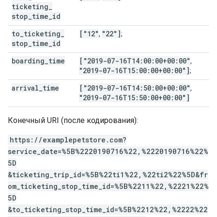
ticketing
_
stop
_
time
_
id
to
_
ticketing
_
["12"
"22"]
,
;
stop
_
time
_
id
boarding
_
time
["2019-07-16T14:00:00+00:00"
,
"2019-07-16T15:00:00+00:00"]
;
arrival
_
time
["2019-07-16T14:50:00+00:00"
,
"2019-07-16T15:50:00+00:00"]
Конечный URI (после кодирования):
https://examplepetstore.com?
service_date=%5B%2220190716%22,%2220190716%22%
5D
&ticketing_trip_id=%5B%22ti1%22,%22ti2%22%5D&fr
om_ticketing_stop_time_id=%5B%2211%22,%2221%22%
5D
&to_ticketing_stop_time_id=%5B%2212%22,%2222%22