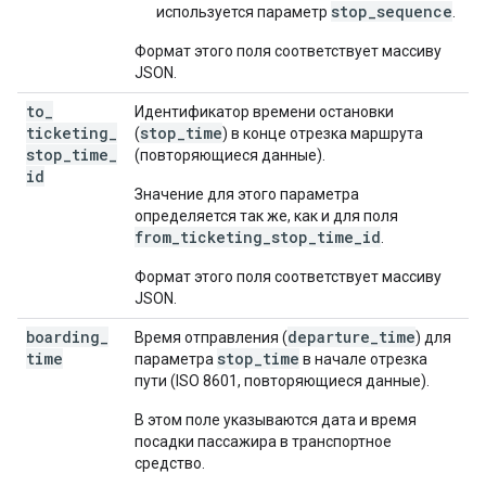
stop_sequence
используется параметр
.
Формат этого поля соответствует массиву
JSON.
to
_
Идентификатор времени остановки
ticketing
_
stop_time
(
) в конце отрезка маршрута
stop
_
time
_
(повторяющиеся данные).
id
Значение для этого параметра
определяется так же, как и для поля
from_ticketing_stop_time_id
.
Формат этого поля соответствует массиву
JSON.
boarding
_
departure_time
Время отправления (
) для
time
stop_time
параметра
в начале отрезка
пути (ISO 8601, повторяющиеся данные).
В этом поле указываются дата и время
посадки пассажира в транспортное
средство.