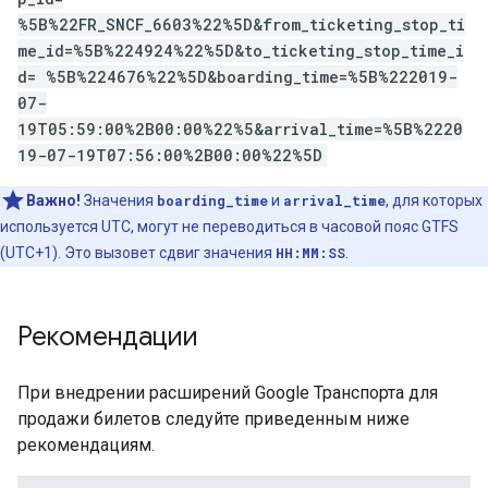
%5B%22FR_SNCF_6603%22%5D&from_ticketing_stop_ti
me_id=%5B%224924%22%5D&to_ticketing_stop_time_i
d= %5B%224676%22%5D&boarding_time=%5B%222019-
07-
19T05:59:00%2B00:00%22%5&arrival_time=%5B%2220
19-07-19T07:56:00%2B00:00%22%5D
Важно!
Значения
boarding_time
и
arrival_time
, для которых
используется UTC, могут не переводиться в часовой пояс GTFS
(UTC+1). Это вызовет сдвиг значения
HH:MM:SS
.
Рекомендации
При внедрении расширений Google Транспорта для
продажи билетов следуйте приведенным ниже
рекомендациям.