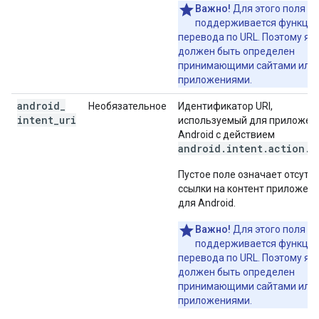
Важно!
Для этого поля не
поддерживается функци
перевода по URL. Поэтому яз
должен быть определен
принимающими сайтами или
приложениями.
android
_
Необязательное
Идентификатор URI,
intent
_
uri
используемый для приложен
Android с действием
android.intent.action.V
Пустое поле означает отсутс
ссылки на контент приложен
для Android.
Важно!
Для этого поля не
поддерживается функци
перевода по URL. Поэтому яз
должен быть определен
принимающими сайтами или
приложениями.