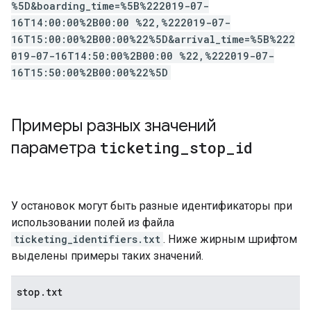
%5D&boarding_time=%5B%222019-07-
16T14:00:00%2B00:00 %22,%222019-07-
16T15:00:00%2B00:00%22%5D&arrival_time=%5B%222
019-07-16T14:50:00%2B00:00 %22,%222019-07-
16T15:50:00%2B00:00%22%5D
Примеры разных значений
параметра
ticketing
_
stop
_
id
У остановок могут быть разные идентификаторы при
использовании полей из файла
ticketing_identifiers.txt
. Ниже жирным шрифтом
выделены примеры таких значений.
stop
.
txt