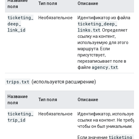
Название
Тип поля
Описание
поля
ticketing
_
Необязательное
Идентификатор из файла
deep
_
ticketing
_
deep
_
link
_
id
links
.
txt
. Определяет
ссылку на контент,
используемую для этого
маршрута. Если
присутствует,
перезаписывает поле в
agency
.
txt
файле
.
trips.txt
(используется расширение)
Название
Тип поля
Описание
поля
ticketing
_
Необязательное
Идентификатор, используемы
trip
_
id
ссылке на контент. Не требует
чтобы он был уникальным.
ticketing_t
Если значение