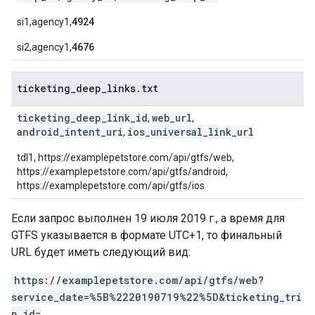
si1,agency1,
4924
si2,agency1,
4676
ticketing
_
deep
_
links
.
txt
ticketing_deep_link_id
web_url
,
,
android_intent_uri
ios_universal_link_url
,
tdl1, https://examplepetstore.com/api/gtfs/web,
https://examplepetstore.com/api/gtfs/android,
https://examplepetstore.com/api/gtfs/ios
Если запрос выполнен 19 июля 2019 г., а время для
GTFS указывается в формате UTC+1, то финальный
URL будет иметь следующий вид:
https://examplepetstore.com/api/gtfs/web?
service_date=%5B%2220190719%22%5D&ticketing_tri
p_id=