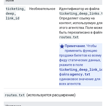
поля
ticketing
_
Необязательное
Идентификатор из файла
deep
_
ticketing_deep_links.tx
link
_
id
Определяет ссылку на
контент, используемую для
этого агентства. Поле может
быть перезаписано в файле
routes.txt
.
Примечание.
Чтобы
применить функцию
продажи билетов ко всему
фиду статических данных,
укажите в поле
ticketing_deep_link_id
agency.txt
файла
одинаковое значение для
всех агентств.
routes.txt
(используется расширение)