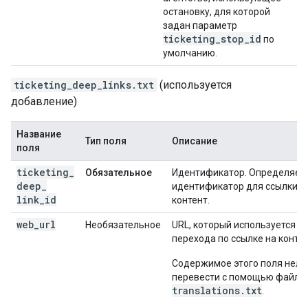
остановку, для которой
задан параметр
ticketing
_
stop
_
id
по
умолчанию.
ticketing_deep_links.txt
(используется
добавление)
Название
Тип поля
Описание
поля
ticketing
_
Обязательное
Идентификатор. Определяет
deep
_
идентификатор для ссылки н
link
_
id
контент.
web
_
url
Необязательное
URL, который используется д
перехода по ссылке на контен
Содержимое этого поля нель
перевести с помощью файла
translations.txt
.