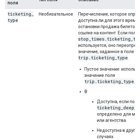
поля
ticketing
_
Необязательное
Перечисление, которое опред
type
доступна ли для этого време
остановки продажа билетов 
ссылке на контент. Если поле
stop_times.ticketing_ty
используется, оно переопре
значение, заданное в поле
trip.ticketing_type
.
Пустое значение: использ
значение поля
trip.ticketing_type
.
0
:
Доступна, если поле
ticketing_deep_l
определено для ма
или агентства.
Недоступна в других
случаях.