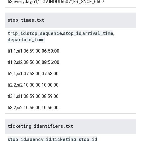
ti3,everyday,ri1,"TGV INOUI 6607",FR_SNCF_6607
stop
_
times
.
txt
trip_id
stop_sequence
stop_id
arrival_time
,
,
,
,
departure_time
ti1,1,si1,06:59:00,
06:59:00
ti1,2,si2,08:56:00,
08:56:00
ti2,1,si1,07:53:00,07:53:00
ti2,2,si2,10:00:00,10:00:00
ti3,1,si1,08:59:00,08:59:00
ti3,2,si2,10:56:00,10:56:00
ticketing
_
identifiers
.
txt
stop_id
agency_id
ticketing_stop_id
,
,