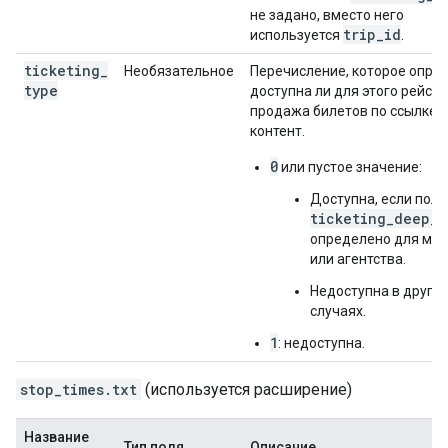
не задано, вместо него
trip_id
используется
.
ticketing
_
Необязательное
Перечисление, которое опред
type
доступна ли для этого рейса
продажа билетов по ссылке 
контент.
0
или пустое значение:
Доступна, если поле
ticketing_deep_l
определено для ма
или агентства.
Недоступна в других
случаях.
1
: недоступна.
stop_times.txt
(используется расширение)
Название
Тип поля
Описание