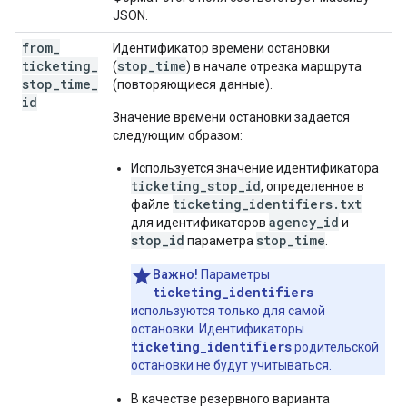
JSON.
from
_
Идентификатор времени остановки
ticketing
_
stop_time
(
) в начале отрезка маршрута
stop
_
time
_
(повторяющиеся данные).
id
Значение времени остановки задается
следующим образом:
Используется значение идентификатора
ticketing_stop_id
, определенное в
ticketing_identifiers.txt
файле
agency_id
для идентификаторов
и
stop_id
stop_time
параметра
.
Важно!
Параметры
ticketing_identifiers
используются только для самой
остановки. Идентификаторы
ticketing_identifiers
родительской
остановки не будут учитываться.
В качестве резервного варианта