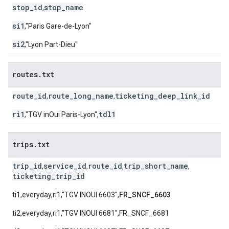
stop_id
stop_name
,
si1
,"Paris Gare-de-Lyon"
si2
,"Lyon Part-Dieu"
routes
.
txt
route_id
route_long_name
ticketing_deep_link_id
,
,
ri1
tdl1
,"TGV inOui Paris-Lyon",
trips
.
txt
trip_id
service_id
route_id
trip_short_name
,
,
,
,
ticketing_trip_id
ti1,everyday,ri1,"TGV INOUI 6603",
FR_SNCF_6603
ti2,everyday,ri1,"TGV INOUI 6681",FR_SNCF_6681