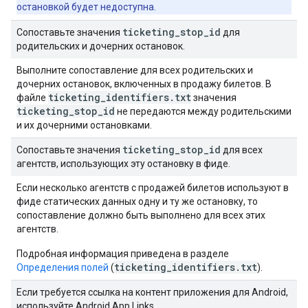
остановкой будет недоступна.
ticketing
_
stop
_
id
Сопоставьте значения
для
родительских и дочерних остановок.
Выполните сопоставление для всех родительских и
дочерних остановок, включенных в продажу билетов. В
ticketing
_
identifiers
.
txt
файле
значения
ticketing
_
stop
_
id
не передаются между родительскими
и их дочерними остановками.
ticketing
_
stop
_
id
Сопоставьте значения
для всех
агентств, использующих эту остановку в фиде.
Если несколько агентств с продажей билетов используют в
фиде статических данных одну и ту же остановку, то
сопоставление должно быть выполнено для всех этих
агентств.
Подробная информация приведена в разделе
ticketing_identifiers.txt
Определения полей
(
).
Если требуется ссылка на контент приложения для Android,
используйте Android App Links.