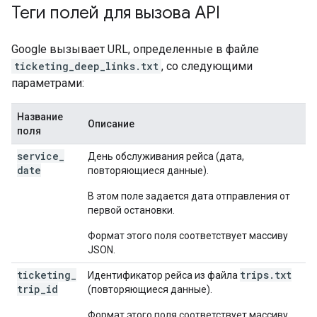
Теги полей для вызова API
Google вызывает URL, определенные в файле
ticketing_deep_links.txt
, со следующими
параметрами:
Название
Описание
поля
service
_
День обслуживания рейса (дата,
date
повторяющиеся данные).
В этом поле задается дата отправления от
первой остановки.
Формат этого поля соответствует массиву
JSON.
ticketing
_
trips.txt
Идентификатор рейса из файла
trip
_
id
(повторяющиеся данные).
Формат этого поля соответствует массиву