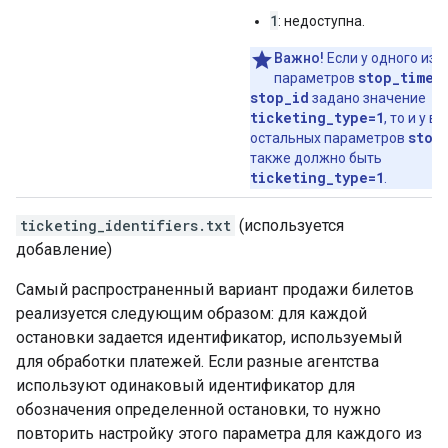
1
: недоступна.
Важно!
Если у одного из
stop_times
параметров
stop_id
задано значение
ticketing_type=1
, то и у вс
stop
остальных параметров
также должно быть
ticketing_type=1
.
ticketing_identifiers.txt
(используется
добавление)
Самый распространенный вариант продажи билетов
реализуется следующим образом: для каждой
остановки задается идентификатор, используемый
для обработки платежей. Если разные агентства
используют одинаковый идентификатор для
обозначения определенной остановки, то нужно
повторить настройку этого параметра для каждого из