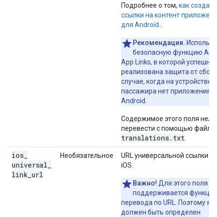
Подробнее о том,
как создав
ссылки на контент приложен
для Android
…
Рекомендация.
Использу
безопасную функцию And
App Links, в которой успешно
реализована защита от сбоев
случае, когда на устройстве
пассажира нет приложения д
Android.
Содержимое этого поля нель
перевести с помощью файла
translations.txt
.
ios
_
Необязательное
URL универсальной ссылки д
universal
_
iOS.
link
_
url
Важно!
Для этого поля не
поддерживается функци
перевода по URL. Поэтому яз
должен быть определен