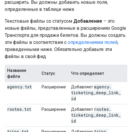
расширить. Вы должны добавить новые поля,
определенные в таблице ниже.
Текстовые файлы со статусом
Добавление
– это
новые файлы, представленные в расширениях Google
Транспорта для продажи билетов. Вы должны создать
эти файлы в соответствии с
определениями полей
,
приведенными ниже. Обязательно добавьте эти
файлы в свой фид.
Название
Статус
Что определяет
файла
agency
.
txt
agency
.
Расширение
Добавляет
ticketing
_
deep
_
link
_
id
.
routes
.
txt
routes
.
Расширение
Добавляет
ticketing
_
deep
_
link
_
id
.
trips
.
txt
trips
.
Расширение
Добавляет