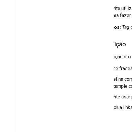
Evite util
para fazer 
Exemplos:
Tag 
Descrição
A descrição do 
Use frases
Defina com
Example.co
Evite usar 
Inclua lin
Ícone