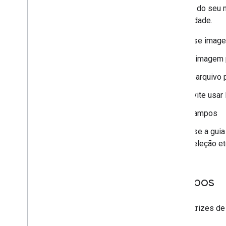
O ícone do seu 
comunidade.
Use image
A imagem p
O arquivo 
Evite usar
Campos
Use a guia
seleção et
Campos
As diretrizes de