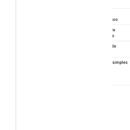
Menu
suspenso
Caixa de
seleção
Botão de
opção
Tabela simples