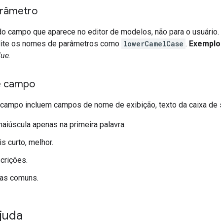
râmetro
o campo que aparece no editor de modelos, não para o usuário
dite os nomes de parâmetros como
lowerCamelCase
.
Exemplo
lue
.
e campo
 campo incluem campos de nome de exibição, texto da caixa de s
maiúscula apenas na primeira palavra.
s curto, melhor.
scrições.
ras comuns.
juda