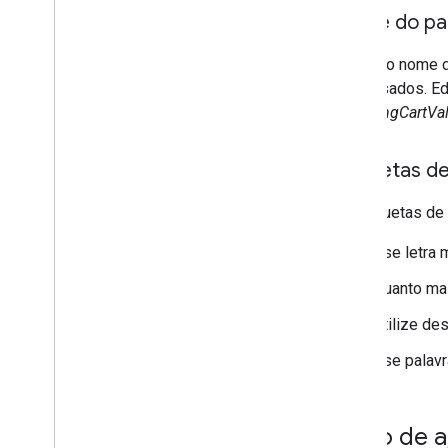
Nome do pa
Esse é o nome d
dado usados. E
shoppingCartVa
Etiquetas d
As etiquetas de
Use letra 
Quanto mai
Utilize de
Use palav
Texto de a