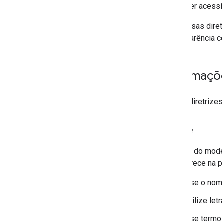
Ser acessí
Siga essas dire
uma aparência c
Informaçõ
Essas diretrizes
Nome
O nome do model
Ele aparece na 
Use o nom
Utilize let
Use termo