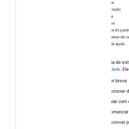
Guia de estilo
Nome
Galeria de modelos da comunidade
Descrição
Criar um modelo do modo de
Ícone
consentimento
Campos
Nome do parâ
Referências
Etiquetas de 
APIs
Texto de ajuda
Permissões
Biblioteca padrão
Este guia de est
comunidade
. E
Ser breve
Escrever d
Falar com 
Comunicar
Escrever p