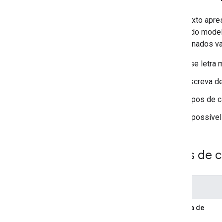
Esse texto apres
campo do modelo
determinados va
Use letra 
Escreva de
Tipos de 
É possíve
Tipos de 
Tipo
Entrada de
texto