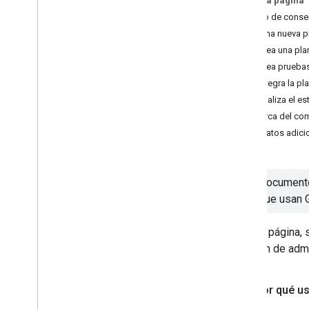
En esta página
Proveedores de CMP: Cree una
Estado de consen
plantilla de modo de consentimiento
Crea una nueva p
Proveedores de CMP: Implementación
del MTC
1. Crea una pla
2. Crea prueba
Administrar seguridad
3. Integra la p
Administrar la configuración de
Actualiza el e
privacidad
Acerca del com
Configura y personaliza cookies
Metadatos adici
Implementa políticas de seguridad de
contenido
Implementa una política en una plantilla
de etiqueta
Este documento
Restringir la implementación de
web que usan 
etiquetas
Control y acceso a la zona de
En esta página,
pruebas mediante zonas
solución de adm
Firebase Analytics: Cómo
configurar la recopilación de datos
¿Por qué us
Administrar cuentas de Tag
Manager