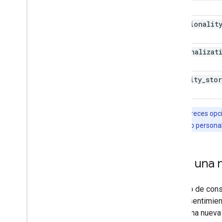
functionalit
personalizat
security
_
sto
Nota:
Si ofreces opc
consentimiento personali
Crea una n
El modo de conse
de consentimien
crees una nueva 