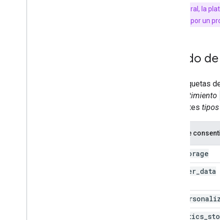
Administrar usuarios y permisos
Por lo general, la p
Configura la verificación de 2
proporcionada por un pro
factores
Solución de problemas
Estado de
Cómo solucionar problemas del modo
de consentimiento con Tag Assistant
Las etiquetas d
Solución de problemas sobre las
implementaciones del MTC v2
.
0
consentimiento
Desbloquear etiquetas de Google
siguientes
tipos
Tipo de consent
ad
_
storage
ad
_
user
_
data
ad
_
personali
analytics
_
st