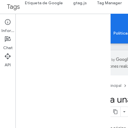
Etiqueta de Google
gtag.js
Tag Manager
Tags
Tag Manager
Templates
Información
Conceptos y prácticas recomendadas
Guías
Polític
Chat
API
traducciones real
Implementa el modo de
consentimiento
Cómo configurar el modo de
Página principal
consentimiento para sitios web
Crea un
Cómo configurar el modo de
consentimiento para aplicaciones
Cómo configurar el modo de
consentimiento para páginas de AMP
Modo de consentimiento y etiquetado
del servidor