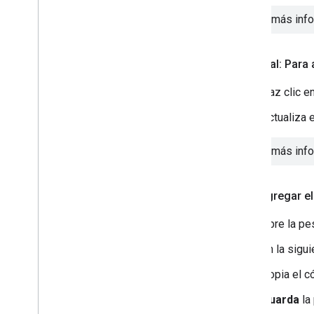
Obtén más info
Opcional: Para
Haz clic e
Actualiza 
Obtén más info
Para agregar e
Abre la p
En la sigu
Copia el c
Guarda
la 