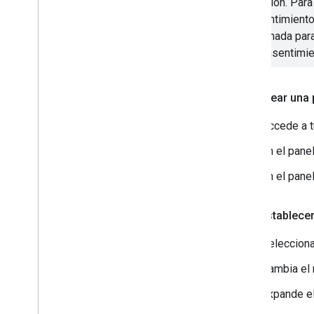
ejecución. Para
consentimiento
de llamada par
de consentimie
Para crear una 
Accede a 
En el pane
En el pane
Para establece
Selecciona
Cambia el
Expande e