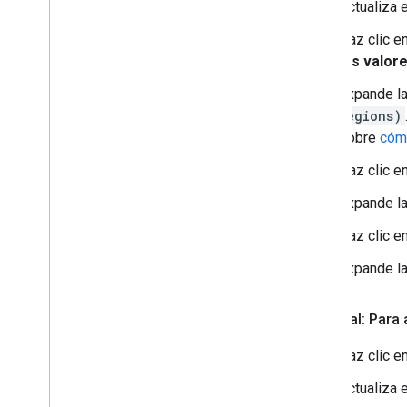
Actualiza 
Haz clic e
los valor
Expande la
regions)
sobre
cómo
Haz clic e
Expande la
Haz clic e
Expande la
Opcional: Para 
Haz clic e
Actualiza 