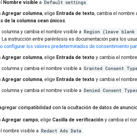
el
Nombre visible
a
Default settings
.
n
Agregar columna
, elige
Entrada de texto
, cambia el nombre
es de la columna sean únicos
.
 columna y cambia el nombre visible a
Region (leave blank
. La instrucción entre paréntesis es documentación para los usua
 configurar los valores predeterminados de consentimiento par
n
Agregar columna
, elige
Entrada de texto
y cambia el nombr
 columna y cambia el nombre visible a
Granted Consent Typ
n
Agregar columna
, elige
Entrada de texto
y cambia el nombr
 columna y cambia el nombre visible a
Denied Consent Type
agregar compatibilidad con la ocultación de datos de anunci
n
Agregar campo
, elige
Casilla de verificación
y cambia el no
el nombre visible a
Redact Ads Data
.