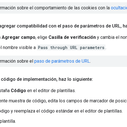
rmación sobre el comportamiento de las cookies con la
ocultac
 agregar compatibilidad con el paso de parámetros de URL
,
ha
n
Agregar campo
, elige
Casilla de verificación
y cambia el no
el nombre visible a
Pass through URL parameters
.
rmación sobre el
paso de parámetros de URL
.
l código de implementación
,
haz lo siguiente:
estaña
Código
en el editor de plantillas.
iente muestra de código, edita los campos de marcador de posic
ódigo y reemplaza el código estándar en el editor de plantillas.
plantilla.