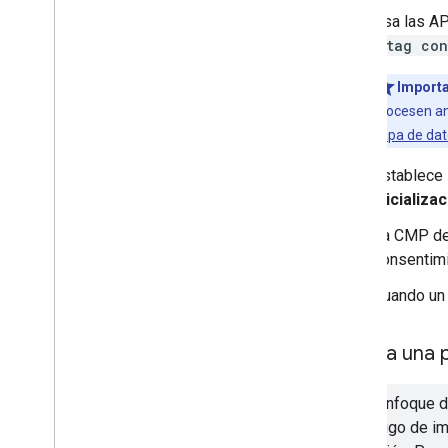
Usa las A
gtag con
Importa
procesen an
capa de da
Establece 
Inicializ
La CMP deb
consentimi
Cuando un 
1
.
Crea una p
Este enfoque d
El código de i