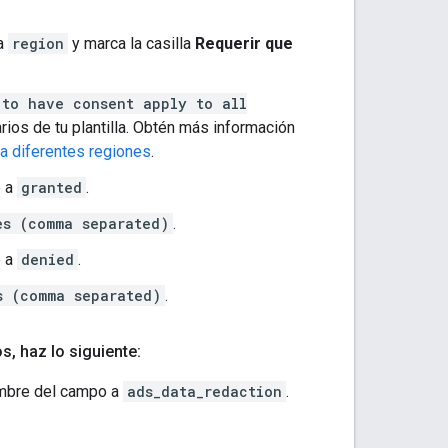
 a
region
y marca la casilla
Requerir que
 to have consent apply to all
rios de tu plantilla. Obtén más información
a diferentes regiones
.
e a
granted
.
es (comma separated)
.
e a
denied
.
s (comma separated)
.
os
,
haz lo siguiente:
mbre del campo a
ads_data_redaction
.