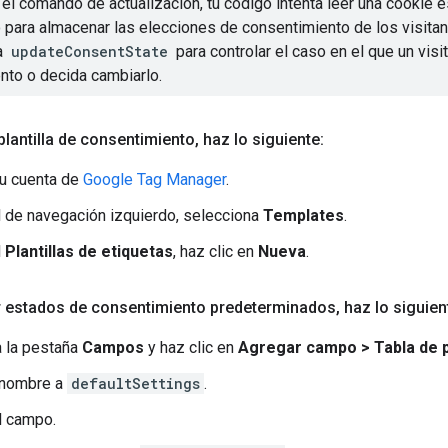
 el comando de actualización, tu código intenta leer una cookie e
 para almacenar las elecciones de consentimiento de los visitan
a
updateConsentState
para controlar el caso en el que un vis
nto o decida cambiarlo.
plantilla de consentimiento
,
haz lo siguiente:
tu cuenta de
Google Tag Manager
.
l de navegación izquierdo, selecciona
Templates
.
l
Plantillas de etiquetas
, haz clic en
Nueva
.
r estados de consentimiento predeterminados
,
haz lo siguien
 la pestaña
Campos
y haz clic en
Agregar campo > Tabla de 
 nombre a
defaultSettings
.
l campo.