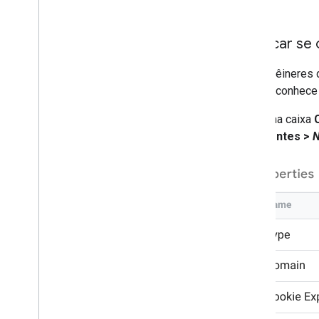
Verificar se 
Os contêineres d
certo reconhece 
Clique na caixa
em
Clientes >
N