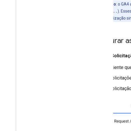
Notas da versão
Observação
: o GA4
(
collect?v=...
). Esse
modo de visualização si
Depurar as
A guia
Solicita
Cliente que
Solicitaç
Solicitaçã