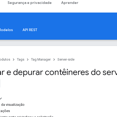
Segurança e privacidade
Aprender
odelos
API REST
odutos
Tags
Tag Manager
Server-side
ar e depurar contêineres do ser
t da visualização
itações