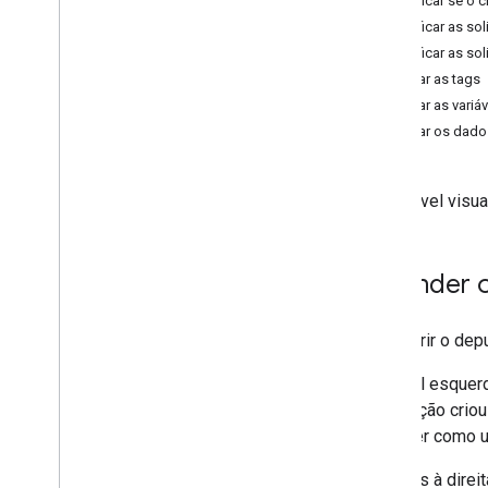
Verificar se o c
Verificar as so
Configurar a inclusão de tags no
Verificar as so
servidor
Depurar as tags
Guia de configuração do Cloud Run
(recomendado)
Depurar as variáv
Guia de configuração do App Engine
Depurar os dado
Guia de configuração manual
Configurar um domínio personalizado
É possível visua
Enviar dados para o Gerenciador de
tags do lado do servidor
Carregar scripts do Google do seu
servidor
Entender o
Ativar configurações específicas da
região
Ativar os Indicadores do Google
Para abrir o dep
Configurar o roteamento do servidor
proxy
O painel esquer
solicitação cri
Configurar tags
aparecer como u
Configurar as conversões do Google
Ads
As guias à dire