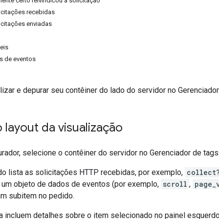
liente certo reivindicou a solicitação
licitações recebidas
licitações enviadas
eis
s de eventos
lizar e depurar seu contêiner do lado do servidor no Gerenciador
 layout da visualização
urador, selecione o contêiner do servidor no Gerenciador de tag
do lista as solicitações HTTP recebidas, por exemplo,
collect
ou um objeto de dados de eventos (por exemplo,
scroll
,
page_
m subitem no pedido.
ita incluem detalhes sobre o item selecionado no painel esquerd