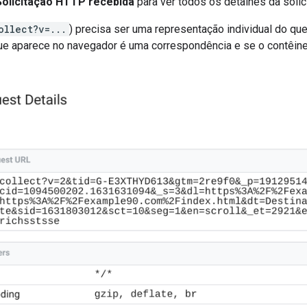
Solicitação HTTP recebida
para ver todos os detalhes da solic
ollect?v=...
) precisa ser uma representação individual do qu
ue aparece no navegador é uma correspondência e se o contêine