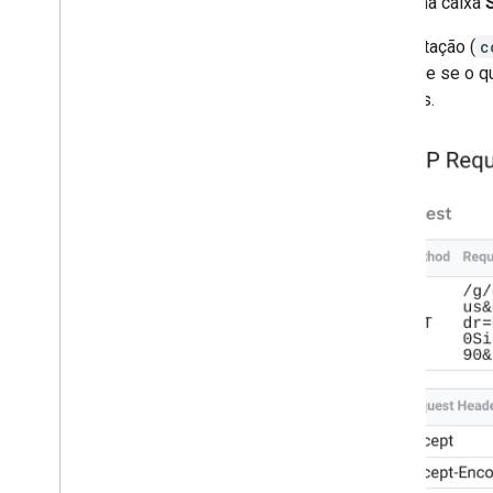
Clique na caixa
A solicitação (
c
Confirme se o q
corretos.