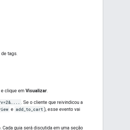
 de tags.
s e clique em
Visualizar
.
?v=2&....
. Se o cliente que reivindicou a
view
e
add_to_cart
), esse evento vai
o. Cada guia será discutida em uma seção