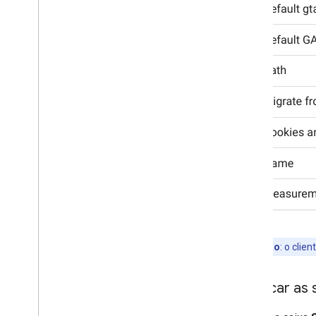
Observação
: o clie
Verificar as