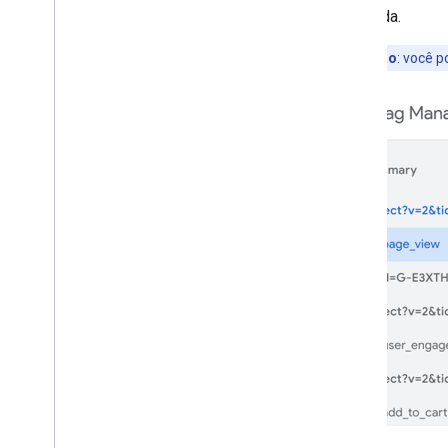
Configurar o remarketing do Google
separada.
Ads
Configurar o Google Floodlight
Observação
: você p
Configurar Cloud para varejo
Proteger os dados
Modificar os dados do evento usando
Transformações
Modo de consentimento e inclusão de
tags no servidor
Solução de problemas
Visualizar e depurar
Configure um servidor de visualização
particular
Referências
APIs
Permissões
Dados de eventos comuns