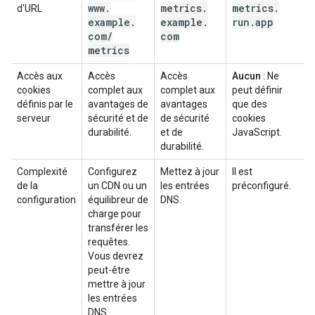
www
.
metrics
.
metrics
.
d'URL
example
.
example
.
run
.
app
com
/
com
metrics
Accès aux
Accès
Accès
Aucun
: Ne
cookies
complet aux
complet aux
peut définir
définis par le
avantages de
avantages
que des
serveur
sécurité et de
de sécurité
cookies
durabilité.
et de
JavaScript.
durabilité.
Complexité
Configurez
Mettez à jour
Il est
de la
un CDN ou un
les entrées
préconfiguré.
configuration
équilibreur de
DNS.
charge pour
transférer les
requêtes.
Vous devrez
peut-être
mettre à jour
les entrées
DNS.