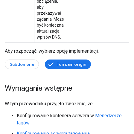
obciążenia,
aby
przekazywał
żądania. Może
być konieczna
aktualizacja
wpisów DNS.
Aby rozpocząć, wybierz opcję implementacji.
Subdomena
Ten sam origin
Wymagania wstępne
W tym przewodniku przyjęto założenie, że:
Konfigurowanie kontenera serwera w
Menedżerze
tagów
Konfigurowanie serwera tagowania