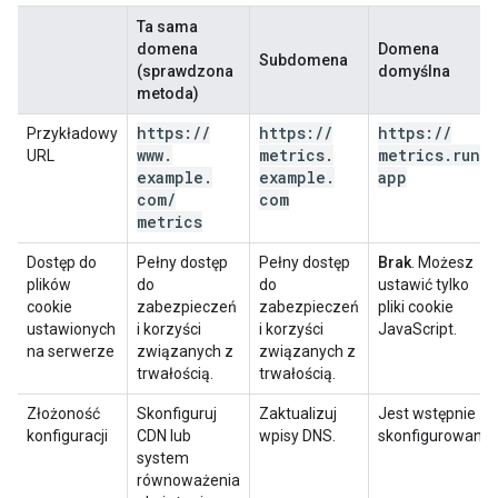
Ta sama
domena
Domena
Subdomena
(sprawdzona
domyślna
metoda)
https:
/
/
https:
/
/
https:
/
/
Przykładowy
www
.
metrics
.
metrics
.
run
.
URL
example
.
example
.
app
com
/
com
metrics
Dostęp do
Pełny dostęp
Pełny dostęp
Brak
. Możesz
plików
do
do
ustawić tylko
cookie
zabezpieczeń
zabezpieczeń
pliki cookie
ustawionych
i korzyści
i korzyści
JavaScript.
na serwerze
związanych z
związanych z
trwałością.
trwałością.
Złożoność
Skonfiguruj
Zaktualizuj
Jest wstępnie
konfiguracji
CDN lub
wpisy DNS.
skonfigurowany.
system
równoważenia