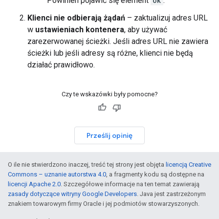
Powinien pojawić się element
ok
.
Klienci nie odbierają żądań
– zaktualizuj adres URL
w
ustawieniach kontenera
, aby używać
zarezerwowanej ścieżki. Jeśli adres URL nie zawiera
ścieżki lub jeśli adresy są różne, klienci nie będą
działać prawidłowo.
Czy te wskazówki były pomocne?
Prześlij opinię
O ile nie stwierdzono inaczej, treść tej strony jest objęta
licencją Creative
Commons – uznanie autorstwa 4.0
, a fragmenty kodu są dostępne na
licencji Apache 2.0
. Szczegółowe informacje na ten temat zawierają
zasady dotyczące witryny Google Developers
. Java jest zastrzeżonym
znakiem towarowym firmy Oracle i jej podmiotów stowarzyszonych.