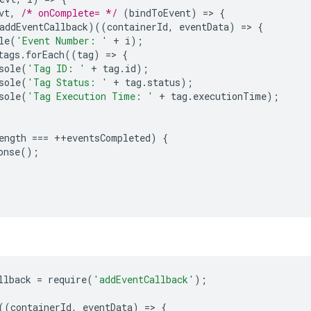
vt
,
/* onComplete= */
(
bindToEvent
)
=
>
{
addEventCallback
)((
containerId
,
eventData
)
=
>
{
le
(
'Event Number: '
+
i
);
tags
.
forEach
((
tag
)
=
>
{
sole
(
'Tag ID: '
+
tag
.
id
);
sole
(
'Tag Status: '
+
tag
.
status
);
sole
(
'Tag Execution Time: '
+
tag
.
executionTime
);
ength
===
++
eventsCompleted
)
{
onse
();
llback
=
require
(
'addEventCallback'
);
((
containerId
,
eventData
)
=
>
{