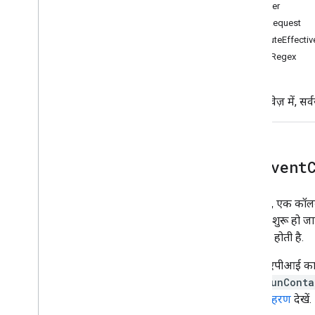
सर्वर-साइड टैगिंग सेट अप करें
callLater
Cloud Run सेटअप गाइड (सुझाया गया)
claimRequest
App Engine सेट अप करने में मदद करने वाली
computeEffectiv
गाइड
createRegex
मैन्युअल सेट अप गाइड
मोबाइल ऐप्लिकेशन सेटअप करने से जुड़ी गाइड
कस्टम डोमेन कॉन्फ़िगर करें
इस दस्तावेज़ में, स
सर्वर साइड Tag Manager को डेटा भेजें
'विज्ञापन देने वाले लोगों या कंपनियों के लिए
Google टैग गेटवे' की मदद से स्क्रिप्ट लोड करना
क्षेत्र-आधारित सेटिंग चालू करें
add
Event
'Google सिग्नल' चालू करना
प्रॉक्सी सर्वर रूटिंग सेट अप करें
यह कुकी, एक कॉलबैक
ज़्यादा ट्रैफ़िक वाले इवेंट के लिए तैयारी करना
कॉलबैक शुरू हो जाएग
जानकारी होती है.
टैग सेट अप करें
Google Ads कन्वर्ज़न सेट अप करना
जब इस एपीआई का इस्
Google Ads रीमार्केटिंग सेट अप करना
तो इसे
runConta
Google Ads के उपयोगकर्ता से मिले डेटा इवेंट
लिए,
उदाहरण
देखें.
को सेट अप करें