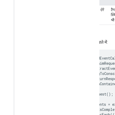
नाम
tags
ऐरे
टैग
स्थ
भी
उदाहरण
क्लाइंट खाते में:
const
addEventCa
const
claimReque
const
extractEve
const
logToConso
const
returnResp
const
runContain
claimRequest
();
const
events
=
e
let
eventsComple
events
.
forEach
((