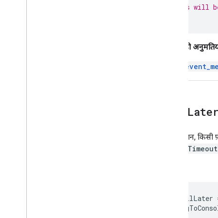
// This will b
});
इससे जुड़ी अनुमतिय
read_event_m
call
Late
यह फ़ंक्शन, किसी फ
यह
setTimeout
उदाहरण
const
callLater
const
logToConso