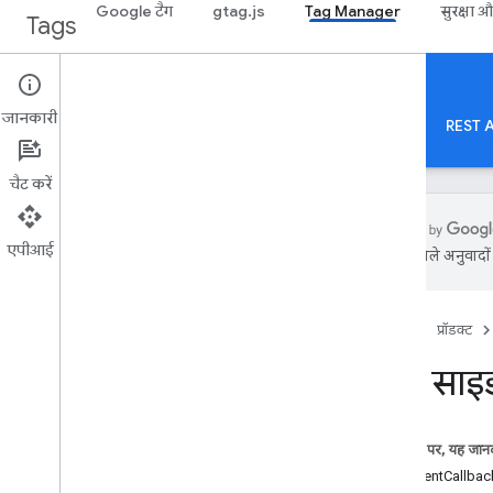
Google टैग
gtag.js
Tag Manager
सुरक्षा 
Tags
Tag Manager
Server-side
जानकारी
संक्षिप्त विवरण
Web
मोबाइल
सर्वर
टेंप्लेट
REST A
चैट करें
एपीआई
एआई से मिले अनुवादों म
आरंभ करने से पहले
खास जानकारी
होम पेज
प्रॉडक्ट
सर्वर साइड टैगिंग के बारे में जानकारी
सर्वर सा
शिक्षण सामग्री
सर्वर साइड टैगिंग की बुनियादी बातें
सर्वर टैग बनाने का तरीका
इस पेज पर, यह जानक
addEventCallbac