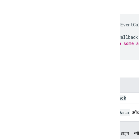
Google Floodlight सेट अप करें
सिंटैक्स
Cloud Retail सेट अप करें
const
addEventCa
डेटा की सुरक्षा करना
बदलावों का इस्तेमाल करके इवेंट डेटा में बदलाव
addEventCallback
करना
// Take some a
सर्वर साइड टैगिंग और सहमति मोड
});
समस्या का हल
झलक देखें और डीबग करें
पैरामीटर
निजी झलक सर्वर सेट अप करना
पैरामीटर
रेफ़रंस
API
callback
अनुमतियां
eventData
ऑब्ज
सामान्य इवेंट डेटा
इंटरनल पैरामीटर
रिलीज़ टिप्पणियां
कुंजी
का
टाइप
ब्य