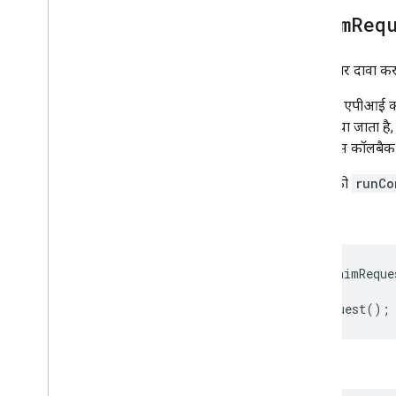
claim
Req
अनुरोध पर दावा करने
अगर इस एपीआई को 
कॉल किया जाता है
एसिंक्रोनस कॉलबैक 
क्लाइंट को
runCo
उदाहरण
const
claimReque
claimRequest
();
सिंटैक्स