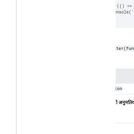
callLater
(()
=
>
logToConsole
(
'
});
सिंटैक्स
callLater(fu
पैरामीटर
पैरामीटर
function
इससे जुड़ी अनुमतिय
कोई नहीं.