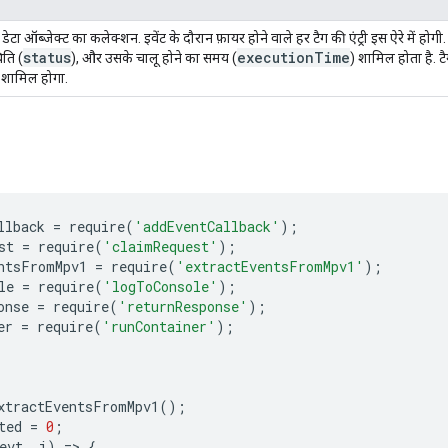
 डेटा ऑब्जेक्ट का कलेक्शन. इवेंट के दौरान फ़ायर होने वाले हर टैग की एंट्री इस ऐरे में होगी
status
execution
Time
िति (
), और उसके चालू होने का समय (
) शामिल होता है. टै
 शामिल होगा.
llback
=
require
(
'addEventCallback'
);
st
=
require
(
'claimRequest'
);
ntsFromMpv1
=
require
(
'extractEventsFromMpv1'
);
le
=
require
(
'logToConsole'
);
onse
=
require
(
'returnResponse'
);
er
=
require
(
'runContainer'
);
xtractEventsFromMpv1
();
ted
=
0
;
evt
,
i
)
=
>
{