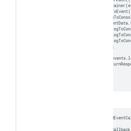
runContainer
(
e
bindToEvent
(
logToConso
eventData
.
logToCon
logToCon
logToCon
});
});
if
(
events
.
l
returnResp
}
});
});
टैग में:
const
addEventCa
addEventCallback