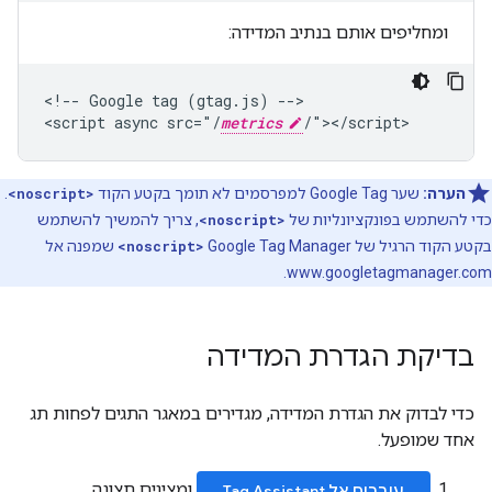
ומחליפים אותם בנתיב המדידה:
<!-- Google tag (gtag.js) -->

<script async src="/
metrics
הערה:
שער Google Tag למפרסמים לא תומך בקטע הקוד
<noscript>
.
כדי להשתמש בפונקציונליות של
<noscript>
, צריך להמשיך להשתמש
בקטע הקוד הרגיל של Google Tag Manager
<noscript>
שמפנה אל
www.googletagmanager.com.
בדיקת הגדרת המדידה
כדי לבדוק את הגדרת המדידה, מגדירים במאגר התגים לפחות תג
אחד שמופעל.
ומציגים תצוגה
עוברים אל Tag Assistant