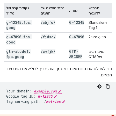
תרחיש
נתיב ההצגה של
נקודת קצה של
מזהה
לדוגמה
התגים
מקור
g-12345
.
fps
.
/
abjfo
/
G-12345
Standalone
goog
Tag 1
g-67890
.
fps
.
/
fjdso
/
G-67890
תג עצמאי 2
goog
gtm-abcdef
.
/
cvfjk
/
GTM-
מאגר תגים
fps
.
goog
ABCDEF
של GTM
כדי לאכלס את הדוגמאות במסמך הזה, צריך למלא את הפרטים
הבאים.
Your domain: 
example.com
Google tag ID: 
G-12345
Tag serving path: /
metrics