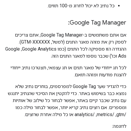
כל נתיב לא יכול לחרוג מ-100 תווים.
‫Google Tag Manager:
אם אתם משתמשים ב-Google Tag Manager, אתם צריכים
לספק רק את מזהה מאגר התגים (למשל, GTM-XXXXXX).
ההגדרה הזו מספיקה לכל התגים (כמו Google Analytics,‏ Google
Ads וכו') שכבר נוספו למאגר התגים הזה.
לכל תג ייחודי של מאגר תגים או תג עצמאי, תצטרכו נתיב ייחודי
להצגת מודעות ומזהה תואם.
כדי להגדיר שער Google Tag למפרסמים, בוחרים נתיב שלא
נמצא כבר בשימוש באתר. כדי להקטין את הסיכוי שהנתיב יתנגש
עם נתיב שכבר קיים באתר, אפשר לבחור כל שילוב של אותיות
ומספרים. אם רוצים נתיב קריא יותר, אפשר לבחור מילה כמו
/gtm,‏ /metrics,‏ /analytics או כל מילה אחרת שרוצים.
לדוגמה: