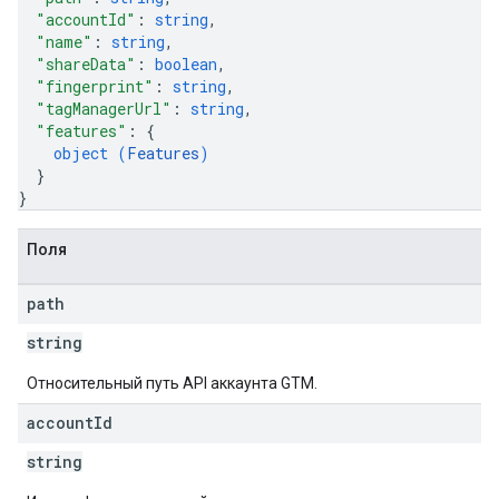
"accountId"
: 
string
,
"name"
: 
string
,
"shareData"
: 
boolean
,
"fingerprint"
: 
string
,
"tagManagerUrl"
: 
string
,
"features"
: 
{
object (
Features
)
}
}
Поля
path
string
Относительный путь API аккаунта GTM.
account
Id
string