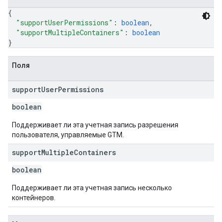
{
"supportUserPermissions"
: 
boolean
,
"supportMultipleContainers"
: 
boolean
}
Поля
support
User
Permissions
boolean
Поддерживает ли эта учетная запись разрешения
пользователя, управляемые GTM.
support
Multiple
Containers
boolean
Поддерживает ли эта учетная запись несколько
контейнеров.