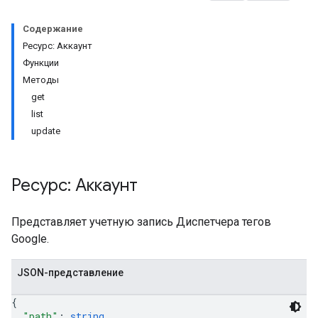
Содержание
Ресурс: Аккаунт
Функции
Методы
get
list
update
iables
Ресурс: Аккаунт
Представляет учетную запись Диспетчера тегов
Google.
ig
JSON-представление
ions
{
"path"
: 
string
,