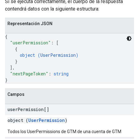
Si se ejecuta correctamente, el cuerpo de la respuesta
contendrá datos con la siguiente estructura:
Representación JSON
{
"userPermission"
: 
[
{
object (
UserPermission
)
}
]
,
"nextPageToken"
: 
string
}
Campos
user
Permission[]
object (
UserPermission
)
Todos los UserPermissions de GTM de una cuenta de GTM