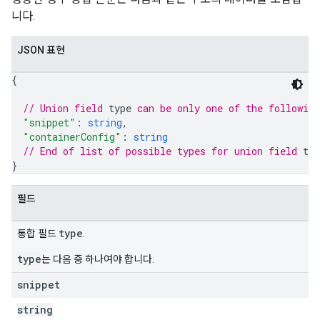
니다.
JSON 표현
{
// Union field 
type
 can be only one of the followin
"snippet"
: 
string
,
"containerConfig"
: 
string
// End of list of possible types for union field 
typ
}
필드
type
통합 필드
.
type
는 다음 중 하나여야 합니다.
snippet
string