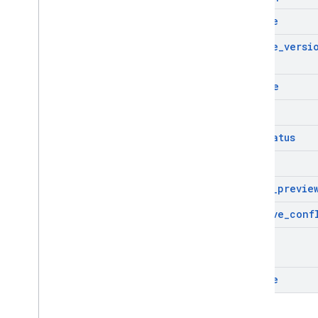
create
create
_
versi
delete
get
get
Status
list
quick
_
previe
resolve
_
conf
sync
update