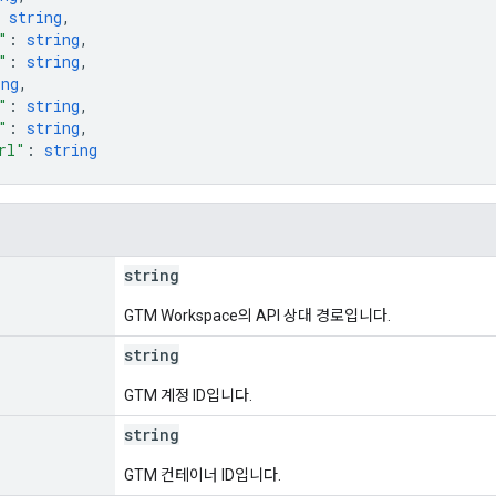
 
string
,
"
: 
string
,
"
: 
string
,
ing
,
"
: 
string
,
"
: 
string
,
rl"
: 
string
string
GTM Workspace의 API 상대 경로입니다.
string
GTM 계정 ID입니다.
string
GTM 컨테이너 ID입니다.