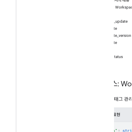
이 페이지의 내용
클라이언트 라이브러리
리소스: Workspa
이용약관
메서드
bulk_update
참조
create
API
create_version
delete
REST 리소스
get
accounts
getStatus
accounts
.
containers
accounts
.
containers
.
destinations
accounts
.
containers
.
environments
accounts
.
containers
.
version
_
headers
리소스: Wor
accounts
.
containers
.
versions
accounts
.
containers
.
workspaces
Google 태그
개요
bulk
_
update
create
JSON 표현
create
_
version
{
delete
"path"
: 
stri