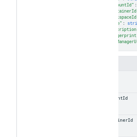
get
"accountId"
:
get
Status
"containerId
"workspaceId
list
"name"
: 
str
quick
_
preview
"description
resolve
_
conflict
"fingerprint
sync
"tagManagerU
update
}
accounts
.
containers
.
workspaces
.
built
_
in
_
variables
필드
accounts
.
containers
.
workspaces
.
clients
path
accounts
.
containers
.
workspaces
.
folders
accounts
.
containers
.
workspaces
.
gtag
_
config
account
Id
accounts
.
containers
.
workspaces
.
tags
accounts
.
containers
.
workspaces
.
templates
container
Id
accounts
.
containers
.
workspaces
.
transformations
accounts
.
containers
.
workspaces
.