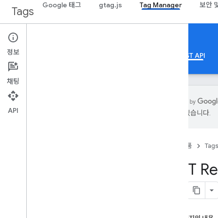
Google 태그
gtag.js
Tag Manager
보안 
Tags
Google Tag Manager
정보
정보
Web
모바일
서버
템플릿
REST API
채팅
API
있을 수 있습니다.
가이드
개요
홈
제품
Tag
개발자 가이드
승인
REST Re
성능 관련 도움말
표준 쿼리 매개변수
오류 응답
한도 및 할당량