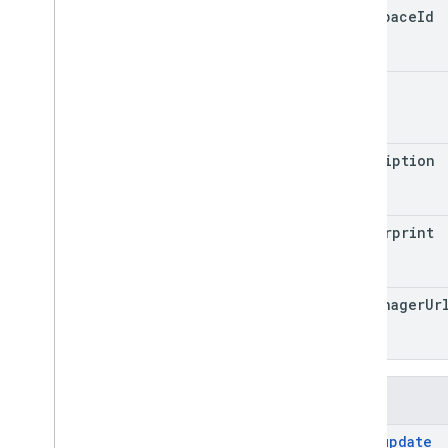
triggers
workspace
Id
accounts
.
containers
.
workspaces
.
variables
accounts
.
containers
.
workspaces
.
name
zones
accounts
.
user
_
permissions
description
유형
조건
Container
Version
Header
fingerprint
항목
Merge
Conflict
매개변수
tag
Manager
Ur
Sync
Status
메서드
bulk
_
update