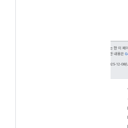
달리 명시되지 않는 한 이 
부여됩니다. 자세한 내용은
G
최종 업데이트: 2025-12-08(
참여
Google Developer Program
Google Developer Groups
Google Developer Experts
Accelerators