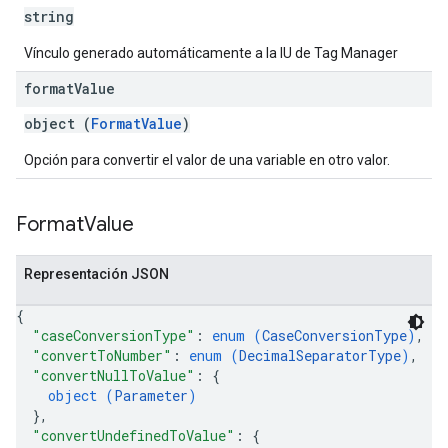
string
Vínculo generado automáticamente a la IU de Tag Manager
format
Value
object (
FormatValue
)
Opción para convertir el valor de una variable en otro valor.
Format
Value
Representación JSON
{
"caseConversionType"
: 
enum (
CaseConversionType
)
,
"convertToNumber"
: 
enum (
DecimalSeparatorType
)
,
"convertNullToValue"
: 
{
object (
Parameter
)
}
,
"convertUndefinedToValue"
: 
{