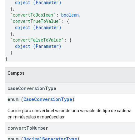
object (
Parameter
)
}
,
"convertToBoolean"
: 
boolean
,
"convertTrueToValue"
: 
{
object (
Parameter
)
}
,
"convertFalseToValue"
: 
{
object (
Parameter
)
}
}
Campos
case
Conversion
Type
enum (
CaseConversionType
)
Opción para convertir el valor de una variable de tipo de cadena
en minúsculas o mayúsculas
convert
To
Number
enum (
DecimalSeparatorType
)