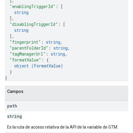
]
,
"enablingTriggerId"
: 
[
string
]
,
"disablingTriggerId"
: 
[
string
]
,
"fingerprint"
: 
string
,
"parentFolderId"
: 
string
,
"tagManagerUrl"
: 
string
,
"formatValue"
: 
{
object (
FormatValue
)
}
}
Campos
path
string
Es la ruta de acceso relativa de la API de la variable de GTM.