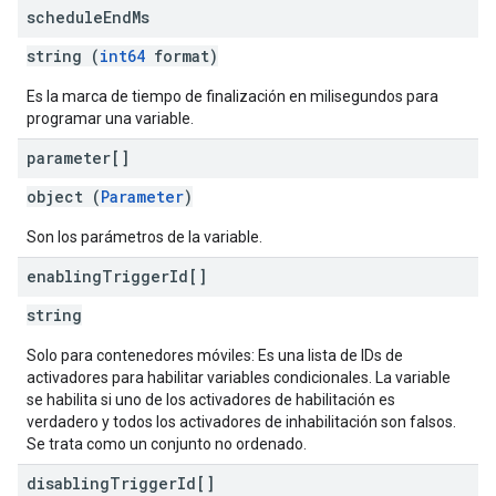
schedule
End
Ms
string (
int64
format)
Es la marca de tiempo de finalización en milisegundos para
programar una variable.
parameter[]
object (
Parameter
)
Son los parámetros de la variable.
enabling
Trigger
Id[]
string
Solo para contenedores móviles: Es una lista de IDs de
activadores para habilitar variables condicionales. La variable
se habilita si uno de los activadores de habilitación es
verdadero y todos los activadores de inhabilitación son falsos.
Se trata como un conjunto no ordenado.
disabling
Trigger
Id[]