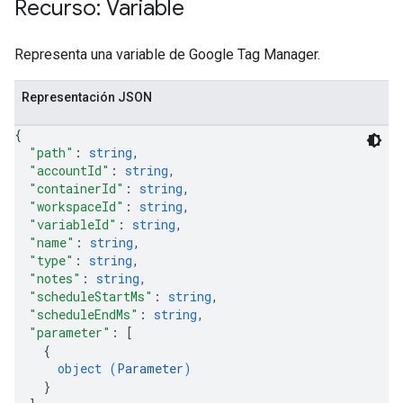
Recurso: Variable
Representa una variable de Google Tag Manager.
Representación JSON
{
"path"
: 
string
,
"accountId"
: 
string
,
"containerId"
: 
string
,
"workspaceId"
: 
string
,
"variableId"
: 
string
,
"name"
: 
string
,
"type"
: 
string
,
"notes"
: 
string
,
"scheduleStartMs"
: 
string
,
"scheduleEndMs"
: 
string
,
"parameter"
: 
[
{
object (
Parameter
)
}