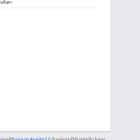
ารค้นหา
าตภายใต้
ใบอนุญาต Apache 2.0
เว้นแต่จะระบุไว้เป็นอย่างอื่น โปรดดู