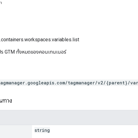
หา
.containers.workspaces.variables.list
ปร GTM ทั้งหมดของคอนเทนเนอร์
tagmanager.googleapis.com/tagmanager/v2/{parent}/var
้นทาง
string