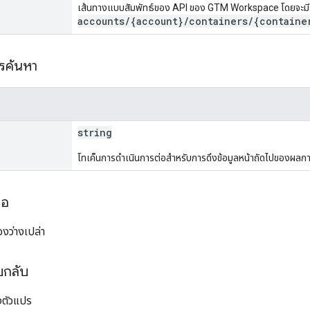
เส้นทางแบบสัมพัทธ์ของ API ของ GTM Workspace โดยจะมี
accounts/{account}/containers/{containe
ารค้นหา
string
โทเค็นการดําเนินการต่อสำหรับการดึงข้อมูลหน้าถัดไปของผลก
ขอ
งว่างเปล่า
บกลับ
ตัวแปร