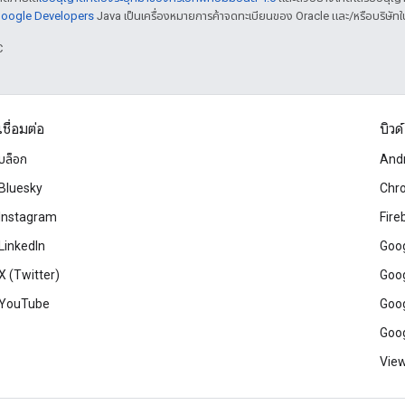
 Google Developers
Java เป็นเครื่องหมายการค้าจดทะเบียนของ Oracle และ/หรือบริษัทใ
C
เชื่อมต่อ
บิวด์
บล็อก
And
Bluesky
Chr
Instagram
Fire
LinkedIn
Goog
X (Twitter)
Goog
YouTube
Goog
Goog
View