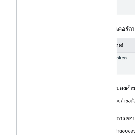
accounts
.
containers
.
workspaces
.
gtag
_
config
accounts
.
containers
.
workspaces
.
tags
accounts
.
containers
.
workspaces
.
templates
พารามิเตอร์ก
accounts
.
containers
.
workspaces
.
transformations
พารามิเตอร์
accounts
.
containers
.
workspaces
.
triggers
page
Token
accounts
.
containers
.
workspaces
.
variables
ภาพรวม
สร้าง
ลบ
เนื้อหาของคำ
ดาวน์โหลด
ลิสต์
เนื้อหาของคำขอต้อ
ย้อนกลับ
อัปเดต
เนื้อหาการตอ
accounts
.
containers
.
workspaces
.
zones
รายการคำตอบของ
accounts
.
user
_
permissions