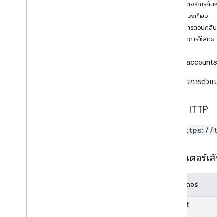
ไลบรารีไคลเอ็นต์
พารามิเตอร์การค้น
ข้อกำหนดและเงื่อนไข
เนื้อหาของคำขอ
เนื้อหาการตอบกลับ
ข้อมูลอ้างอิง
ขอบเขตการให้สิทธิ์
API
ชื่อเต็ม
: accounts
ทรัพยากรของ REST
แสดงรายการตัวแ
บัญชี
accounts
.
containers
accounts
.
containers
.
destinations
คำขอ HTTP
accounts
.
containers
.
environments
accounts
.
containers
.
version
_
headers
GET https://
accounts
.
containers
.
versions
accounts
.
containers
.
workspaces
พารามิเตอร์เส
accounts
.
containers
.
workspaces
.
built
_
in
_
variables
accounts
.
containers
.
workspaces
.
พารามิเตอร์
clients
accounts
.
containers
.
workspaces
.
parent
folders