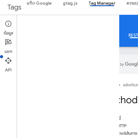
แท็ก Google
gtag.js
Tag Manager
ความป
Tags
Google Tag Manager
ข้อมูล
เกี่ยวกับ
Web
มือถือ
เซิร์ฟเวอร์
เทมเพลต
REST
แชท
API
คำแนะนำ
หน้าแรก
ผลิตภัณฑ
ภาพรวม
คู่มือนักพัฒนา
Method:
การให้สิทธิ์
เคล็ดลับเพื่อเพิ่มประสิทธิภาพ
พารามิเตอร์การค้นหามาตรฐาน
ในหน้านี้
การตอบกลับข้อผิดพลาด
คำขอ HTTP
ขีดจำกัดและโควต้า
พารามิเตอร์เส้นทาง