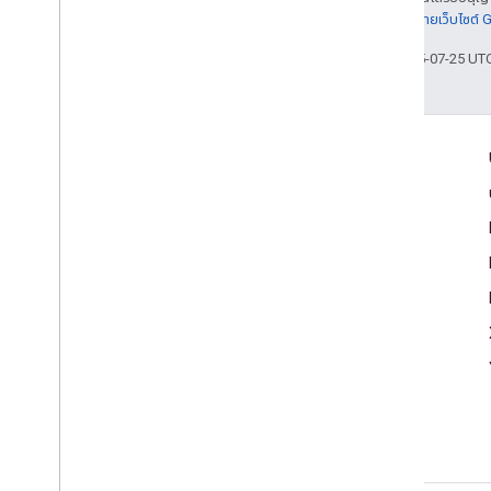
รายละเอียดที่
นโยบายเว็บไซต์
อัปเดตล่าสุด 2025-07-25 UT
เข้าร่วม
Google Developer Program
Google Developer Groups
Google Developer Experts
Accelerators
Google Cloud & NVIDIA