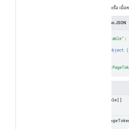
หากทำสำเร็จ เนื้อห
ประเภท
เงื่อนไข
การแสดง JSON
Container
Version
Header
{
เอนทิตี
"variable"
: 
Merge
Conflict
{
พารามิเตอร์
object (
Sync
Status
}
]
,
"nextPageTo
}
ช่อง
variable[]
next
Page
Toke