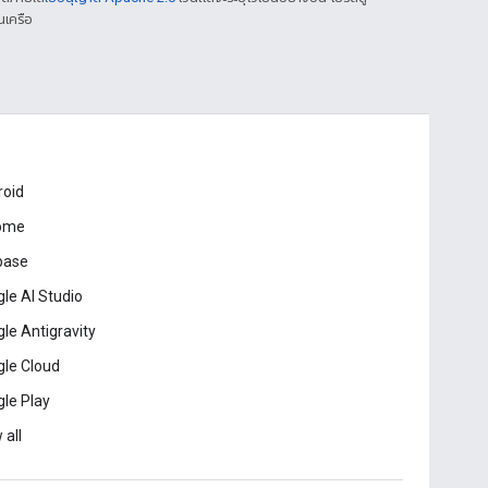
นเครือ
roid
ome
base
le AI Studio
le Antigravity
le Cloud
le Play
 all