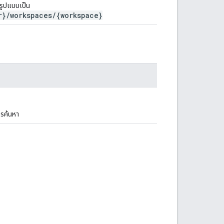
รูปแบบเป็น
r}/workspaces/{workspace}
ารค้นหา