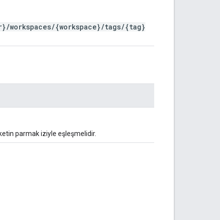
r}/workspaces/{workspace}/tags/{tag}
etin parmak iziyle eşleşmelidir.