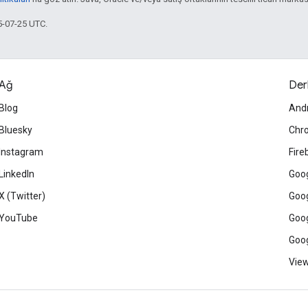
5-07-25 UTC.
Ağ
Der
Blog
And
Bluesky
Chr
Instagram
Fire
LinkedIn
Goog
X (Twitter)
Goog
YouTube
Goog
Goog
View