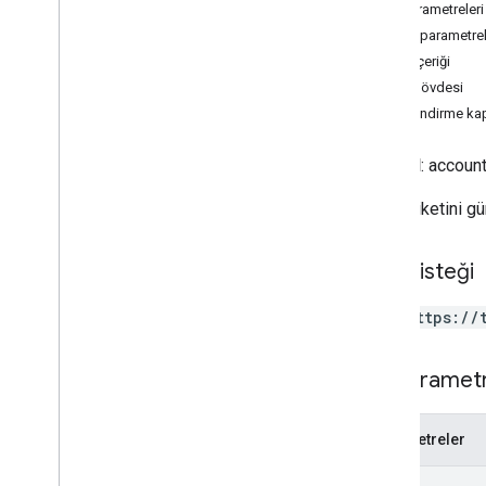
İstemci Kitaplıkları
Yol parametreleri
Hükümler ve Koşullar
Sorgu parametrel
İstek içeriği
Başvuru Kaynakları
Yanıt gövdesi
API'lar
Yetkilendirme ka
REST Kaynakları
Tam ad
: accoun
hesaplar
GTM etiketini gü
accounts
.
containers
accounts
.
containers
.
destinations
accounts
.
containers
.
environments
HTTP isteği
accounts
.
containers
.
version
_
headers
accounts
.
containers
.
versions
PUT https://
accounts
.
containers
.
workspaces
accounts
.
containers
.
workspaces
.
built
_
Yol parametr
in
_
variables
accounts
.
containers
.
workspaces
.
clients
Parametreler
accounts
.
containers
.
workspaces
.
folders
path