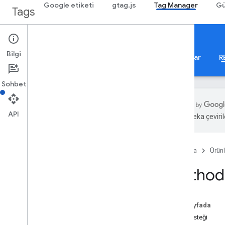
Google etiketi
gtag.js
Tag Manager
Gü
Tags
Google Tag Manager
Bilgi
Hakkında
Web
Cep
Sunucu
Şablonlar
R
Sohbet
API
Yapay zeka çevirile
Rehberler
Genel bakış
Ana Sayfa
Ürünl
Geliştirici Kılavuzu
Yetkilendirme
Method:
Performans İpuçları
Standart Sorgu Parametreleri
Hata Yanıtları
Bu sayfada
Sınırlar ve Kotalar
HTTP isteği