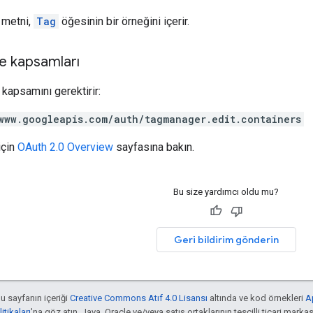
t metni,
Tag
öğesinin bir örneğini içerir.
e kapsamları
kapsamını gerektirir:
www.googleapis.com/auth/tagmanager.edit.containers
için
OAuth 2.0 Overview
sayfasına bakın.
Bu size yardımcı oldu mu?
Geri bildirim gönderin
bu sayfanın içeriği
Creative Commons Atıf 4.0 Lisansı
altında ve kod örnekleri
A
tikaları
'na göz atın. Java, Oracle ve/veya satış ortaklarının tescilli ticari markas