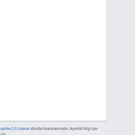
pache 2.0 Lisansı
altında lisanslanmıştır. Ayrıntılı bilgi için
ıdır.