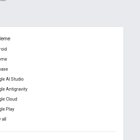
leme
roid
ome
base
le AI Studio
le Antigravity
le Cloud
le Play
 all