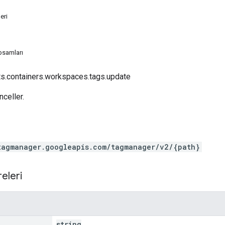
eri
psamları
ts.containers.workspaces.tags.update
nceller.
tagmanager.googleapis.com/tagmanager/v2/{path}
eleri
string