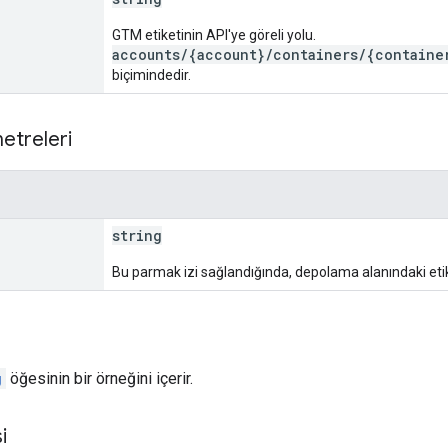
GTM etiketinin API'ye göreli yolu.
accounts/{account}/containers/{containe
biçimindedir.
etreleri
string
Bu parmak izi sağlandığında, depolama alanındaki etik
g
öğesinin bir örneğini içerir.
i