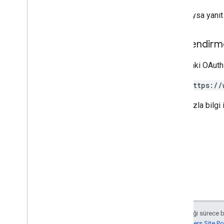
Başarılıysa yanı
Types
Koşul
Yetkilendirm
Container
Version
Header
Varlık
Aşağıdaki OAuth 
Merge
Conflict
Parametre
https://
Sync
Status
Daha fazla bilgi 
Aksi belirtilmediği sürece 
Google Developers Site Poli