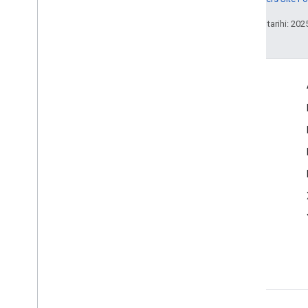
Son güncelleme tarihi: 202
Etkileşim
Google Developer Program
Google Developer Groups
Google Developer Experts
Accelerators
Google Cloud & NVIDIA