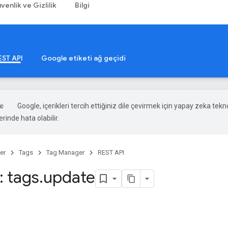
venlik ve Gizlilik
Bilgi
EST API
Google etiketi ağ geçidi
Google, içerikleri tercih ettiğiniz dile çevirmek için yapay zeka teknol
rinde hata olabilir.
er
Tags
Tag Manager
REST API
 tags
.
update