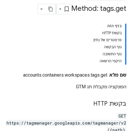
Method: tags
.
get
בדף הזה
בקשת HTTP
פרמטרים של נתיב
accoun
גוף הבקשה
גוף התשובה
היקפי הרשאה
a
שם מלא
: accounts.containers.workspaces.tags.get
הפונקציה מקבלת תג GTM.
בקשת HTTP
GET
https://tagmanager.googleapis.com/tagmanager/v2
/{path}