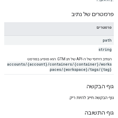
accou
פרמטרים של נתיב
פרמטרים
path
string
הנתיב היחסי של ה-API של תג GTM. הוא מופיע בפורמט
accounts/{account}/containers/{container}/works
paces/{workspace}/tags/{tag}
.
גוף הבקשה
גוף הבקשה חייב להיות ריק.
גוף התשובה