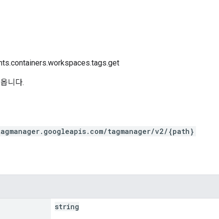
nts.containers.workspaces.tags.get
져옵니다.
tagmanager.googleapis.com/tagmanager/v2/{path}
string