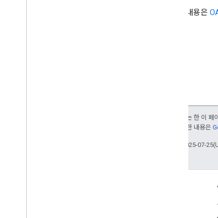
자세한 내용은
OA
유형
조건
Container
Version
Header
항목
Merge
Conflict
매개변수
Sync
Status
달리 명시되지 않는 한 이 
부여됩니다. 자세한 내용은
G
최종 업데이트: 2025-07-25(
참여
Google Developer Program