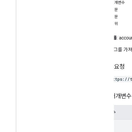
클라이언트 라이브러리
경로 매개변수
이용약관
요청 본문
응답 본문
참조
승인 범위
API
전체 이름
: accou
REST 리소스
GTM 태그를 가
accounts
accounts
.
containers
accounts
.
containers
.
destinations
HTTP 요청
accounts
.
containers
.
environments
accounts
.
containers
.
version
_
headers
GET https://
accounts
.
containers
.
versions
accounts
.
containers
.
workspaces
경로 매개변수
accounts
.
containers
.
workspaces
.
built
_
in
_
variables
accounts
.
containers
.
workspaces
.
매개변수
clients
accounts
.
containers
.
workspaces
.
path
folders