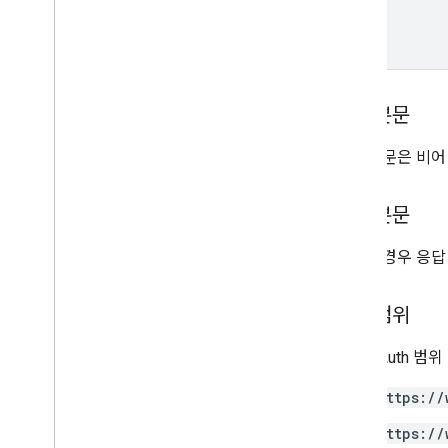
accounts
.
containers
.
workspaces
.
gtag
_
config
accounts
.
containers
.
workspaces
.
tags
개요
create
요청 본문
delete
get
요청 본문은 비어
list
revert
응답 본문
update
accounts
.
containers
.
workspaces
.
성공한 경우 응답
templates
accounts
.
containers
.
workspaces
.
transformations
승인 범위
accounts
.
containers
.
workspaces
.
triggers
다음 OAuth 범
accounts
.
containers
.
workspaces
.
variables
https://
accounts
.
containers
.
workspaces
.
zones
https://
accounts
.
user
_
permissions