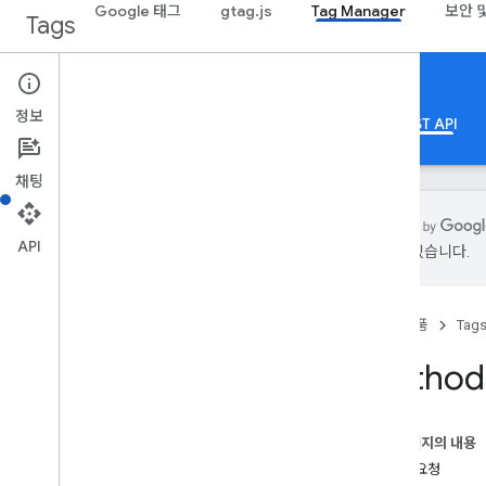
Google 태그
gtag.js
Tag Manager
보안 
Tags
Google Tag Manager
정보
정보
Web
모바일
서버
템플릿
REST API
채팅
API
있을 수 있습니다.
가이드
개요
홈
제품
Tag
개발자 가이드
승인
Method:
성능 관련 도움말
표준 쿼리 매개변수
오류 응답
이 페이지의 내용
한도 및 할당량
HTTP 요청