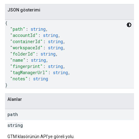
JSON gösterimi
ations
{
"path"
: 
string
,
"accountId"
: 
string
,
"containerId"
: 
string
,
"workspaceId"
: 
string
,
"folderId"
: 
string
,
"name"
: 
string
,
"fingerprint"
: 
string
,
"tagManagerUrl"
: 
string
,
"notes"
: 
string
}
Alanlar
path
string
GTM klasörünün API'ye göreli yolu.