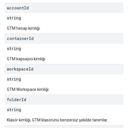
account
Id
string
GTM hesap kimliği.
container
Id
string
GTM kapsayıcı kimliği.
workspace
Id
string
GTM Workspace kimliği.
folder
Id
string
Klasör kimliği, GTM klasörünü benzersiz şekilde tanımlar.