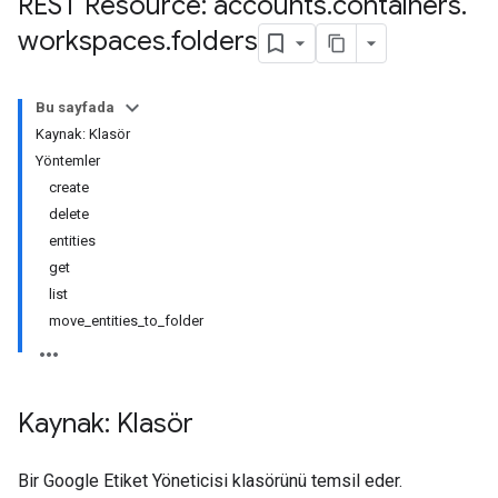
REST Resource: accounts
.
containers
.
workspaces
.
folders
Bu sayfada
Kaynak: Klasör
riables
Yöntemler
create
delete
entities
get
list
move_entities_to_folder
Kaynak: Klasör
ig
Bir Google Etiket Yöneticisi klasörünü temsil eder.