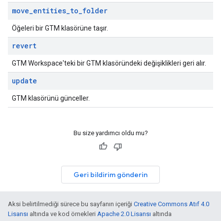
move
_
entities
_
to
_
folder
Öğeleri bir GTM klasörüne taşır.
revert
GTM Workspace'teki bir GTM klasöründeki değişiklikleri geri alır.
update
GTM klasörünü günceller.
Bu size yardımcı oldu mu?
Geri bildirim gönderin
Aksi belirtilmediği sürece bu sayfanın içeriği
Creative Commons Atıf 4.0
Lisansı
altında ve kod örnekleri
Apache 2.0 Lisansı
altında