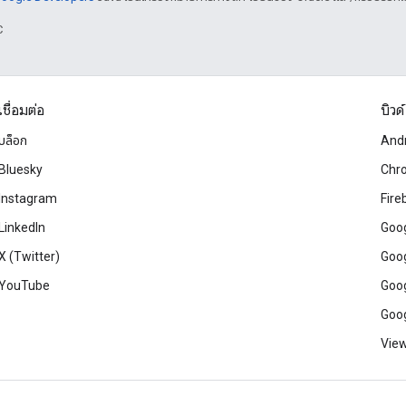
C
เชื่อมต่อ
บิวด์
บล็อก
And
Bluesky
Chr
Instagram
Fire
LinkedIn
Goog
X (Twitter)
Goog
YouTube
Goog
Goog
View