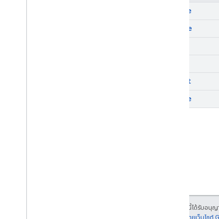
create
delete
get
list
revert
update
เนื้อหาของหน้าเว็บนี้ได้รับอนุ
รายละเอียดที่
นโยบายเว็บไซต์