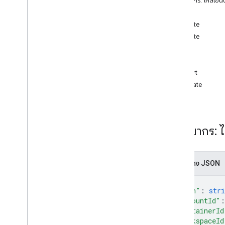
ทรัพยากร: ไคลเอ็นต
ไลบรารีไคลเอ็นต์
เมธอด
ข้อกำหนดและเงื่อนไข
create
delete
ข้อมูลอ้างอิง
get
API
list
revert
ทรัพยากรของ REST
update
บัญชี
accounts
.
containers
accounts
.
containers
.
destinations
accounts
.
containers
.
environments
ทรัพยากร: ไ
accounts
.
containers
.
version
_
headers
accounts
.
containers
.
versions
accounts
.
containers
.
workspaces
การแสดง JSON
accounts
.
containers
.
workspaces
.
built
_
in
_
variables
{
accounts
.
containers
.
workspaces
.
"path"
: 
stri
clients
"accountId"
:
ภาพรวม
"containerId
"workspaceId
สร้าง