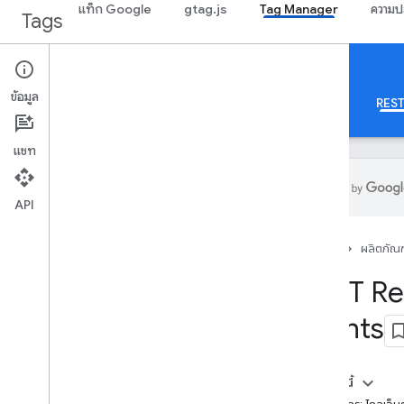
แท็ก Google
gtag.js
Tag Manager
ความป
Tags
Google Tag Manager
ข้อมูล
เกี่ยวกับ
Web
มือถือ
เซิร์ฟเวอร์
เทมเพลต
REST
แชท
API
คำแนะนำ
หน้าแรก
ผลิตภัณฑ
ภาพรวม
คู่มือนักพัฒนา
REST Re
การให้สิทธิ์
clients
เคล็ดลับเพื่อเพิ่มประสิทธิภาพ
พารามิเตอร์การค้นหามาตรฐาน
การตอบกลับข้อผิดพลาด
ในหน้านี้
ขีดจำกัดและโควต้า