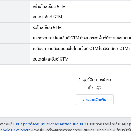
สร้างไคลเอ็นต์ GTM
ลบไคลเอ็นต์ GTM
รับไคลเอ็นต์ GTM
แสดงรายการไคลเอ็นต์ GTM ทั้งหมดของพื้นที่ทํางานคอนเทน
เปลี่ยนการเปลี่ยนแปลงในไคลเอ็นต์ GTM ในเวิร์กสเปซ GTM ก
อัปเดตไคลเอ็นต์ GTM
ข้อมูลนี้มีประโยชน์ไหม
ส่งความคิดเห็น
ญาตภายใต้
ใบอนุญาตที่ต้องระบุที่มาของครีเอทีฟคอมมอนส์ 4.0
และตัวอย่างโค้ดได้รับอนุญ
 Google Developers
Java เป็นเครื่องหมายการค้าจดทะเบียนของ Oracle และ/หรือบริษัทใ