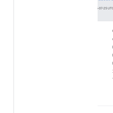
อัปเดตล่าสุด 2025-07-25 UT
เข้าร่วม
Google Developer Program
Google Developer Groups
Google Developer Experts
Accelerators
Google Cloud & NVIDIA