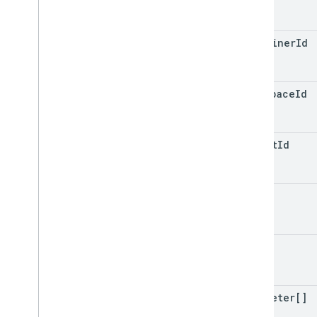
ประเภท
container
Id
เงื่อนไข
Container
Version
Header
เอนทิตี
workspace
Id
Merge
Conflict
พารามิเตอร์
Sync
Status
client
Id
name
type
parameter[]