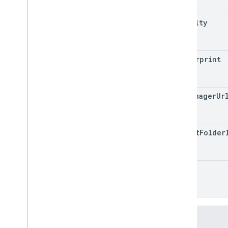
priority
fingerprint
tag
Manager
Ur
parent
Folder
notes
เมธอด