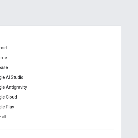
roid
ome
base
le AI Studio
le Antigravity
le Cloud
le Play
 all