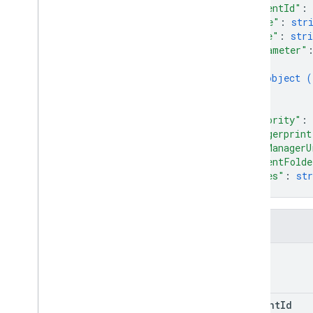
"clientId"
: 
ลบ
"name"
: 
str
ดาวน์โหลด
"type"
: 
stri
ลิสต์
"parameter"
ย้อนกลับ
{
object (
อัปเดต
}
accounts
.
containers
.
workspaces
.
]
,
folders
"priority"
: 
accounts
.
containers
.
workspaces
.
gtag
_
"fingerprint
config
"tagManagerU
accounts
.
containers
.
workspaces
.
tags
"parentFolde
accounts
.
containers
.
workspaces
.
"notes"
: 
str
templates
}
accounts
.
containers
.
workspaces
.
transformations
accounts
.
containers
.
workspaces
.
ช่อง
triggers
accounts
.
containers
.
workspaces
.
path
variables
accounts
.
containers
.
workspaces
.
zones
account
Id
accounts
.
user
_
permissions