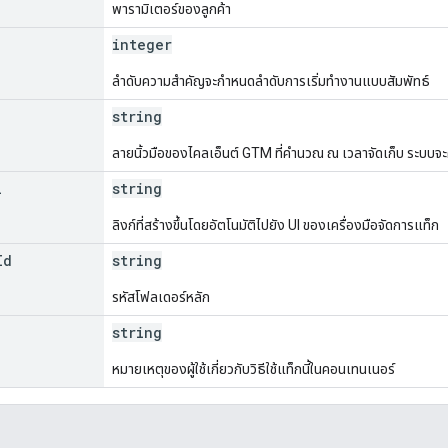
พารามิเตอร์ของลูกค้า
integer
ลําดับความสําคัญจะกําหนดลําดับการเริ่มทํางานแบบสัมพัทธ์
string
ลายนิ้วมือของไคลเอ็นต์ GTM ที่คำนวณ ณ เวลาจัดเก็บ ระบบจะคํา
l
string
ลิงก์ที่สร้างขึ้นโดยอัตโนมัติไปยัง UI ของเครื่องมือจัดการแท็ก
Id
string
รหัสโฟลเดอร์หลัก
string
หมายเหตุของผู้ใช้เกี่ยวกับวิธีใช้แท็กนี้ในคอนเทนเนอร์