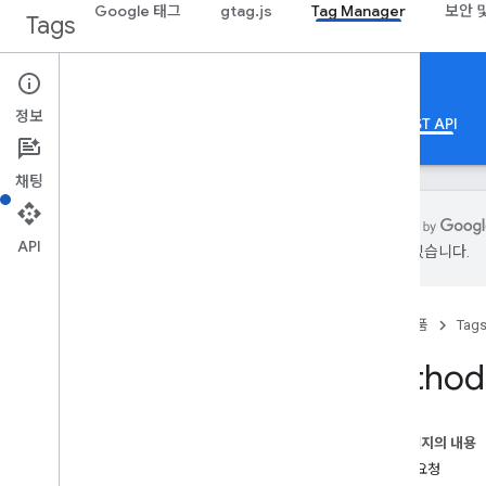
Google 태그
gtag.js
Tag Manager
보안 
Tags
Google Tag Manager
정보
정보
Web
모바일
서버
템플릿
REST API
채팅
API
있을 수 있습니다.
가이드
개요
홈
제품
Tag
개발자 가이드
승인
Method:
성능 관련 도움말
표준 쿼리 매개변수
오류 응답
이 페이지의 내용
한도 및 할당량
HTTP 요청