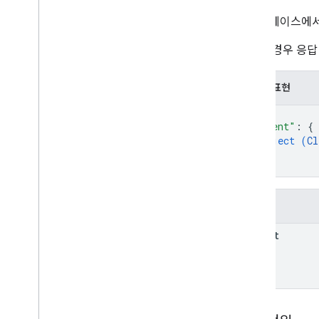
워크스페이스에서
유형
조건
성공한 경우 응답
Container
Version
Header
항목
JSON 표현
Merge
Conflict
{
매개변수
"client"
: 
{
Sync
Status
object (
Cl
}
}
필드
client