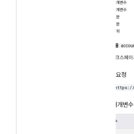
클라이언트 라이브러리
경로 매개변수
이용약관
쿼리 매개변수
요청 본문
참조
응답 본문
API
승인 범위
REST 리소스
전체 이름
: accou
accounts
GTM 워크스페이
accounts
.
containers
accounts
.
containers
.
destinations
accounts
.
containers
.
environments
HTTP 요청
accounts
.
containers
.
version
_
headers
accounts
.
containers
.
versions
POST https:/
accounts
.
containers
.
workspaces
accounts
.
containers
.
workspaces
.
built
_
경로 매개변수
in
_
variables
accounts
.
containers
.
workspaces
.
clients
매개변수
개요
create
path