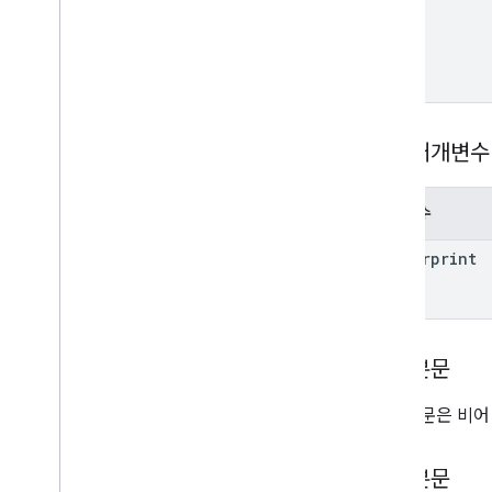
delete
get
list
revert
update
쿼리 매개변수
accounts
.
containers
.
workspaces
.
folders
accounts
.
containers
.
workspaces
.
gtag
_
config
매개변수
accounts
.
containers
.
workspaces
.
tags
fingerprint
accounts
.
containers
.
workspaces
.
templates
accounts
.
containers
.
workspaces
.
transformations
accounts
.
containers
.
workspaces
.
요청 본문
triggers
accounts
.
containers
.
workspaces
.
요청 본문은 비어
variables
accounts
.
containers
.
workspaces
.
zones
응답 본문
accounts
.
user
_
permissions