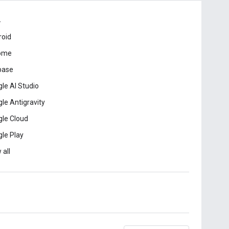
드
roid
ome
base
le AI Studio
le Antigravity
le Cloud
le Play
 all