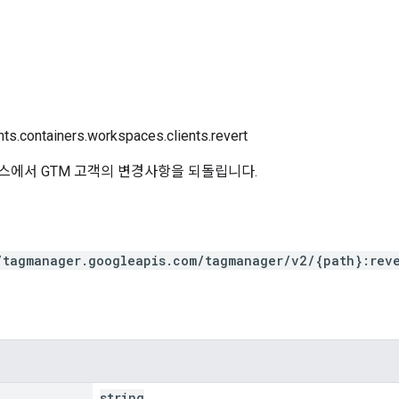
nts.containers.workspaces.clients.revert
스에서 GTM 고객의 변경사항을 되돌립니다.
/tagmanager.googleapis.com/tagmanager/v2/{path}:rev
string