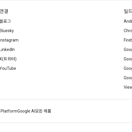
연결
빌
블로그
And
Bluesky
Chr
Instagram
Fire
LinkedIn
Goog
X(트위터)
Goog
YouTube
Goog
Goog
View
 Platform
Google AI
모든 제품