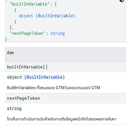
"builtInVariable"
: 
[
{
object (
BuiltInVariable
)
}
]
,
"nextPageToken"
: 
string
}
ช่อง
built
In
Variable[]
object (
BuiltInVariable
)
BuiltInVariables ทั้งหมดของ GTM ในคอนเทนเนอร์ GTM
next
Page
Token
string
โทเค็นการดําเนินการต่อสำหรับการดึงข้อมูลหน้าถัดไปของผลการค้นหา