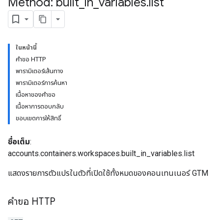
Method: built
_
in
_
variables
.
list
ในหน้านี้
คำขอ HTTP
riables
พารามิเตอร์เส้นทาง
พารามิเตอร์การค้นหา
เนื้อหาของคำขอ
เนื้อหาการตอบกลับ
ขอบเขตการให้สิทธิ์
ชื่อเต็ม
:
accounts.containers.workspaces.built_in_variables.list
ig
แสดงรายการตัวแปรในตัวที่เปิดใช้ทั้งหมดของคอนเทนเนอร์ GTM
ations
คำขอ HTTP