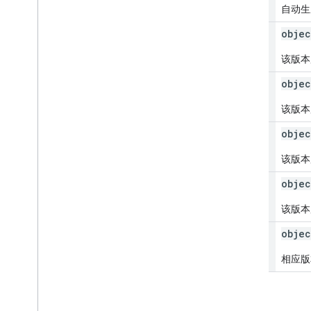
自动生
zone[]
objec
该版本
custom
Template[]
objec
该版本
client[]
objec
该版本
gtag
Config[]
objec
该版本
transformation[]
objec
相应版