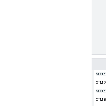
"gtagConfig"
: 
[
{
object (
GtagConfig
)
}
]
,
"transformation"
: 
[
{
object (
Transformation
)
}
]
}
字段
path
strin
GTM 
account
Id
strin
GTM 