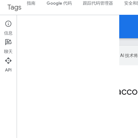
指南
Google 代码
跟踪代码管理器
安全和
Tags
信息
聊天
Google 会使用 AI
API
首页
产品
Tags
REST Resource: acco
本页内容
资源：ContainerVersion
BuiltInVariable
BuiltInVariableType
方法