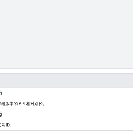
g
容器版本的 API 相对路径。
g
账号 ID。