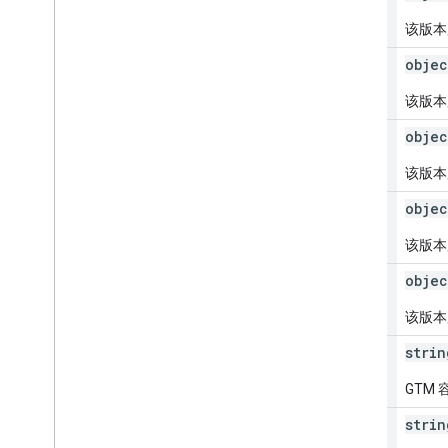
该版本
trigger[]
objec
该版本
variable[]
objec
该版本
folder[]
objec
该版本
built
In
Variable[]
objec
该版本
fingerprint
strin
GTM
tag
Manager
Url
strin