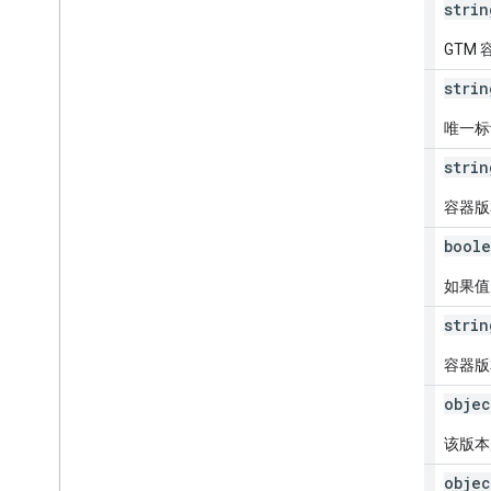
container
Id
strin
GTM 
container
Version
Id
strin
唯一标
name
strin
容器版
deleted
boole
如果值
description
strin
容器版
container
objec
该版本
tag[]
objec