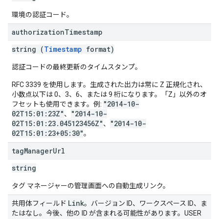
環境の認証コード。
authorization
Timestamp
string (
Timestamp
format)
認証コードの最終更新のタイムスタンプ。
RFC 3339 を使用します。生成された出力は常に Z 正規化され、
小数点以下は 0、3、6、または 9 桁になります。「Z」以外のオ
"2014-10-
フセットも使用できます。例:
02T15:01:23Z"
"2014-10-
、
02T15:01:23.045123456Z"
"2014-10-
、
02T15:01:23+05:30"
。
tag
Manager
Url
string
タグ マネージャーの管理画面への自動生成リンク。
Link
共用体フィールド
。バージョン ID、ワークスペース ID、ま
たはなし。今後、他の ID が含まれる可能性があります。USER