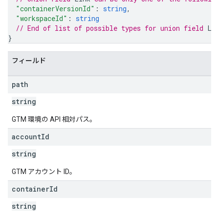
"containerVersionId"
: 
string
,
"workspaceId"
: 
string
// End of list of possible types for union field 
Li
}
フィールド
path
string
GTM 環境の API 相対パス。
account
Id
string
GTM アカウント ID。
container
Id
string