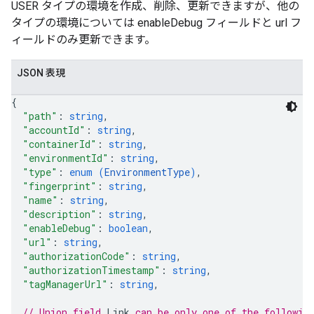
ations
USER タイプの環境を作成、削除、更新できますが、他の
タイプの環境については enableDebug フィールドと url フ
ィールドのみ更新できます。
JSON 表現
{
"path"
: 
string
,
"accountId"
: 
string
,
"containerId"
: 
string
,
"environmentId"
: 
string
,
"type"
: 
enum (
EnvironmentType
)
,
"fingerprint"
: 
string
,
"name"
: 
string
,
"description"
: 
string
,
"enableDebug"
: 
boolean
,
"url"
: 
string
,
"authorizationCode"
: 
string
,
"authorizationTimestamp"
: 
string
,
"tagManagerUrl"
: 
string
,
// Union field 
Link
 can be only one of the followin