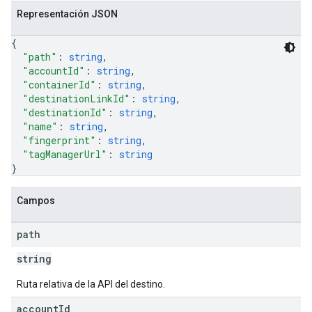
Representación JSON
{
"path"
: 
string
,
"accountId"
: 
string
,
"containerId"
: 
string
,
"destinationLinkId"
: 
string
,
"destinationId"
: 
string
,
"name"
: 
string
,
"fingerprint"
: 
string
,
"tagManagerUrl"
: 
string
}
Campos
path
string
Ruta relativa de la API del destino.
account
Id