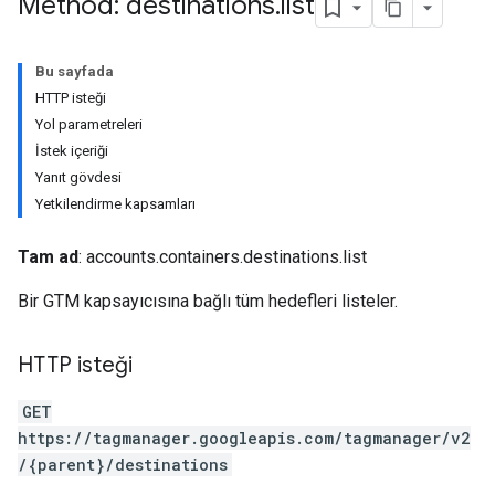
Method: destinations
.
list
Bu sayfada
HTTP isteği
Yol parametreleri
İstek içeriği
Yanıt gövdesi
Yetkilendirme kapsamları
Tam ad
: accounts.containers.destinations.list
riables
Bir GTM kapsayıcısına bağlı tüm hedefleri listeler.
ig
HTTP isteği
GET
ations
https://tagmanager.googleapis.com/tagmanager/v2
/{parent}/destinations