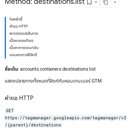
Method: destinations
.
list
ในหน้านี้
คำขอ HTTP
พารามิเตอร์เส้นทาง
เนื้อหาของคำขอ
เนื้อหาการตอบกลับ
ขอบเขตการให้สิทธิ์
ชื่อเต็ม
: accounts.containers.destinations.list
riables
แสดงปลายทางทั้งหมดที่ลิงก์กับคอนเทนเนอร์ GTM
ig
คำขอ HTTP
GET
ations
https://tagmanager.googleapis.com/tagmanager/v2
/{parent}/destinations