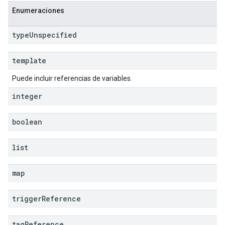
Enumeraciones
type
Unspecified
template
Puede incluir referencias de variables.
integer
boolean
list
map
trigger
Reference
tag
Reference