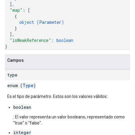
]
,
"map"
: 
[
{
object (
Parameter
)
}
]
,
"isWeakReference"
: 
boolean
}
Campos
type
enum (
Type
)
Es el tipo de parámetro. Estos son los valores válidos:
boolean
: El valor representa un valor booleano, representado como
"true" o "false".
integer