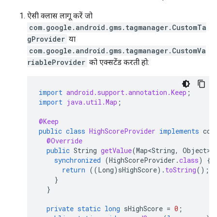
ऐसी क्लास लागू करें जो
com.google.android.gms.tagmanager.CustomTa
gProvider
या
com.google.android.gms.tagmanager.CustomVa
riableProvider
को एक्सटेंड करती हो:
import
android.support.annotation.Keep
;
import
java.util.Map
;
@Keep
public
class
HighScoreProvider
implements
com
@Override
public
String
getValue
(
Map<String
,
Object
>
synchronized
(
HighScoreProvider
.
class
)
{
return
((
Long
)
sHighScore
).
toString
();
}
}
private
static
long
sHighScore
=
0
;